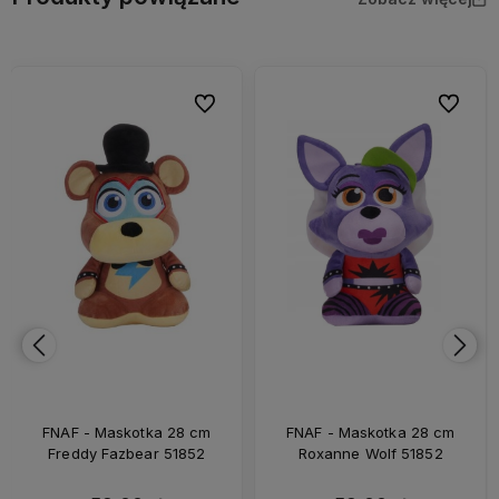
bionych
Do ulubionych
Do ulubi
FNAF - Maskotka 28 cm
FNAF - Maskotka 28 cm
Freddy Fazbear 51852
Roxanne Wolf 51852