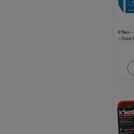
K’Nex –
– Dune 