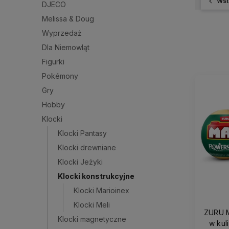
Wst
DJECO
Melissa & Doug
Wyprzedaż
Dla Niemowląt
Figurki
Pokémony
Gry
Hobby
Klocki
Klocki Pantasy
Klocki drewniane
Klocki Jeżyki
Klocki konstrukcyjne
Klocki Marioinex
Klocki Meli
ZURU M
Klocki magnetyczne
w kul