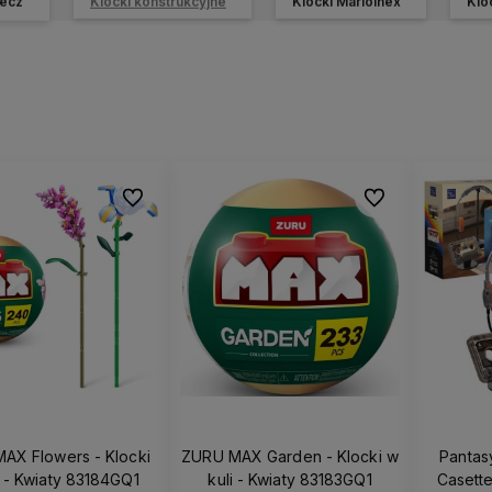
ecz
Klocki konstrukcyjne
Klocki Marioinex
Klo
Do ulubionych
Do ulubionych
AX Flowers - Klocki
ZURU MAX Garden - Klocki w
Pantasy
i - Kwiaty 83184GQ1
kuli - Kwiaty 83183GQ1
Casett