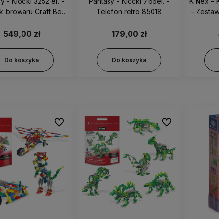
y - Klocki 3252 el. -
Pantasy - Klocki 766el. -
K’Nex – 
 browaru Craft Beer
Telefon retro 85018
– Zestaw
85023
Mias
549,00 zł
179,00 zł
Do koszyka
Do koszyka
Do ulubionych
Do ulubionych