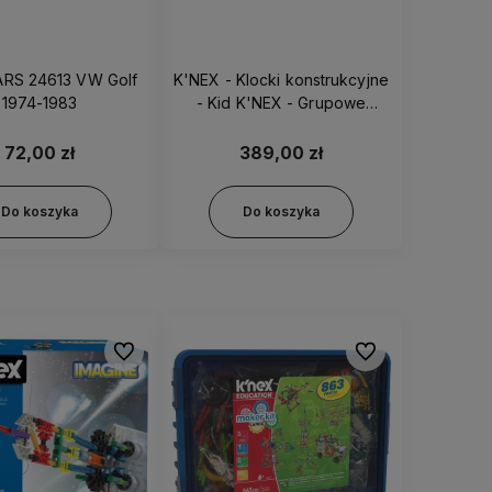
ARS 24613 VW Golf
K'NEX - Klocki konstrukcyjne
1974-1983
- Kid K'NEX - Grupowe
budowanie - 78750
72,00 zł
389,00 zł
Do koszyka
Do koszyka
Do ulubionych
Do ulubionych