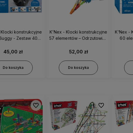
 Klocki konstrukcyjne
K'Nex - Klocki konstrukcyjne
K'Nex - 
Buggy - Zestaw 40el.
57 elementów – Odrzutowiec
60 ele
17023
- 17022
Kosmic
45,00 zł
52,00 zł
Do koszyka
Do koszyka
Do ulubionych
Do ulubionych