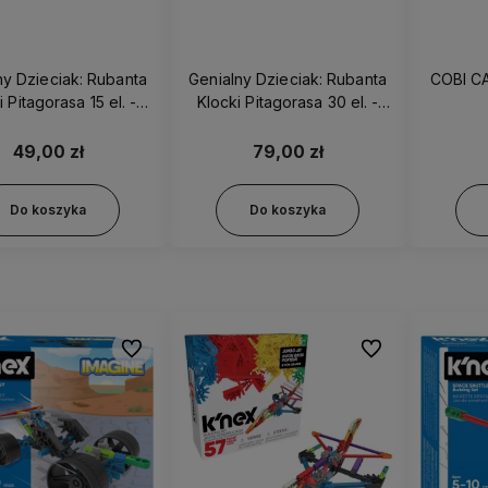
ny Dzieciak: Rubanta
Genialny Dzieciak: Rubanta
COBI C
i Pitagorasa 15 el. -
Klocki Pitagorasa 30 el. -
119397
119403
49,00 zł
79,00 zł
Do koszyka
Do koszyka
Do ulubionych
Do ulubionych