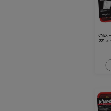
K’NEX –
221 el.