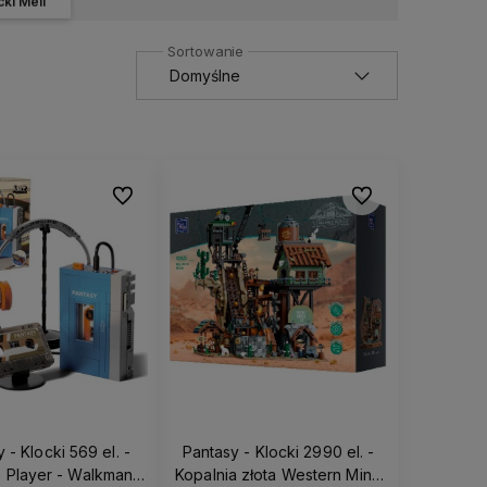
cki Meli
Do ulubionych
Do ulubionych
 - Klocki 569 el. -
Pantasy - Klocki 2990 el. -
e Player - Walkman
Kopalnia złota Western Mine