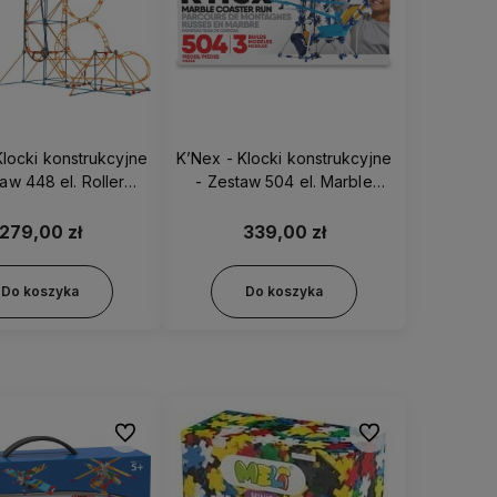
Klocki konstrukcyjne
K’Nex - Klocki konstrukcyjne
aw 448 el. Roller
- Zestaw 504 el. Marble
oaster 80216
Coaster Run 12467
279,00 zł
339,00 zł
Do koszyka
Do koszyka
Do ulubionych
Do ulubionych