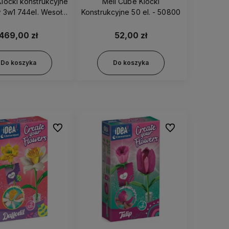
Klocki konstrukcyjne
Meli Cube Klocki
 3w1 744el. Wesołe
Konstrukcyjne 50 el. - 50800
teczko - 17035
469,00 zł
52,00 zł
Do koszyka
Do koszyka
Do ulubionych
Do ulubionych