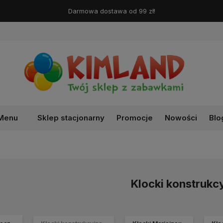
Darmowa dostawa od 99 zł!
Menu
Sklep stacjonarny
Promocje
Nowości
Blo
Klocki konstrukc