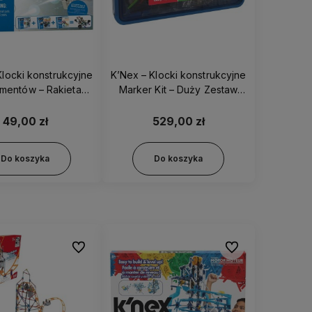
Klocki konstrukcyjne
K’Nex – Klocki konstrukcyjne
mentów – Rakieta
Marker Kit – Duży Zestaw
zna KNEX - 17021
863 el. 78497
49,00 zł
529,00 zł
Do koszyka
Do koszyka
Do ulubionych
Do ulubionych