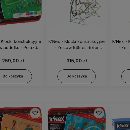
 Klocki konstrukcyjne
K’Nex - Klocki konstrukcyjne
K’Nex - 
 w pudełku - Pojazdy
- Zestaw 649 el. Roller
- Zest
78620
Coaster 51438
C
259,00 zł
315,00 zł
Do koszyka
Do koszyka
Do ulubionych
Do ulubionych