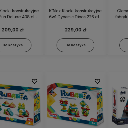
Klocki konstrukcyjne
K’Nex Klocki konstrukcyjne
Clemen
Fun Deluxe 408 el -
6w1 Dynamic Dinos 226 el -
fabryk
15269
17026
209,00 zł
229,00 zł
Do koszyka
Do koszyka
Do ulubionych
Do ulubionych