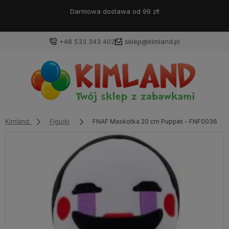
Darmowa dostawa od 99 zł!
+48 533 343 402
sklep@kimland.pl
Kimland
Figurki
FNAF Maskotka 20 cm Puppet - FNF0036