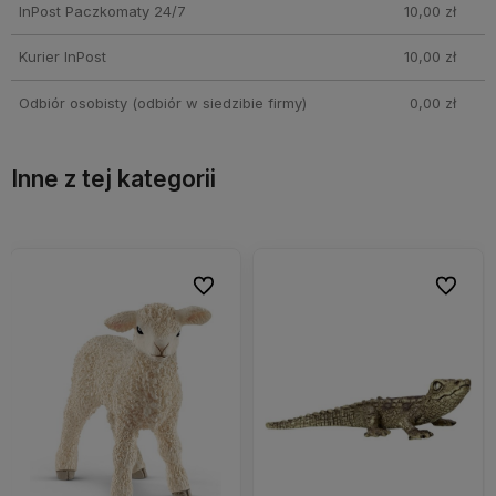
InPost Paczkomaty 24/7
10,00 zł
Kurier InPost
10,00 zł
Odbiór osobisty
(odbiór w siedzibie firmy)
0,00 zł
Inne z tej kategorii
bionych
bionych
Do ulubionych
Do ulubionych
Do ulubi
Do ulubi