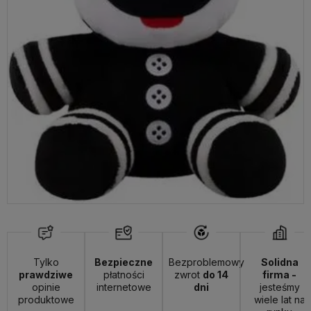
Tylko
Bezpieczne
Bezproblemowy
Solidna
prawdziwe
płatności
zwrot
do 14
firma -
opinie
internetowe
dni
jesteśmy
produktowe
wiele lat na