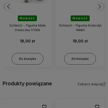
Nowość
Nowość
Schleich - Figurka Mała
Schleich - Figurka Krokodyl
Owieczka 17069
14683
18,00 zł
19,00 zł
Do koszyka
Do koszyka
Produkty powiązane
Zobacz więcej
bionych
Do ulubionych
Do ulubi