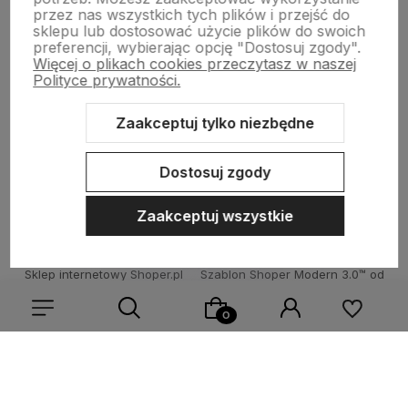
Płatności i dostawa
przez nas wszystkich tych plików i przejść do
sklepu lub dostosować użycie plików do swoich
preferencji, wybierając opcję "Dostosuj zgody".
Więcej o plikach cookies przeczytasz w naszej
Informacje
Polityce prywatności.
Zaakceptuj tylko niezbędne
O nas
Dostosuj zgody
Zaakceptuj wszystkie
Sklep internetowy Shoper.pl
Szablon Shoper Modern 3.0™
od
GrowCommerce
Wybierz coś dla siebie z naszej aktualnej oferty lub zaloguj