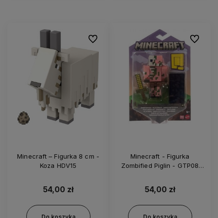
Do ulubionych
Do ulubi
Minecraft – Figurka 8 cm -
Minecraft - Figurka
Koza HDV15
Zombified Piglin - GTP08
HDV07
54,00 zł
54,00 zł
Do koszyka
Do koszyka