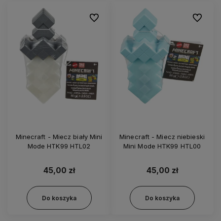
Do ulubionych
Do ulubi
Minecraft - Miecz biały Mini
Minecraft - Miecz niebieski
Mode HTK99 HTL02
Mini Mode HTK99 HTL00
45,00 zł
45,00 zł
Do koszyka
Do koszyka