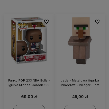
Do ulubionych
Do ulubi
Funko POP 233 NBA Bulls -
Jada - Metalowa figurka
Figurka Michael Jordan 1998
Minecraft - Villager 5 cm
All-Star Game MVP
85138
69,00 zł
45,00 zł