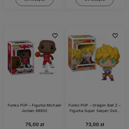
Do ulubionych
Do ulubi
Funko POP – Figurka Michael
Funko POP – Dragon Ball Z –
Jordan 68902
Figurka Super Saiyan Goku
48660
75,00 zł
73,00 zł