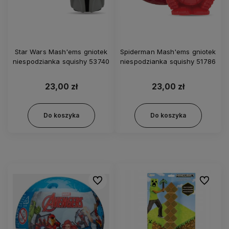
Star Wars Mash'ems gniotek
Spiderman Mash'ems gniotek
niespodzianka squishy 53740
niespodzianka squishy 51786
23,00 zł
23,00 zł
Do koszyka
Do koszyka
Do ulubionych
Do ulubi