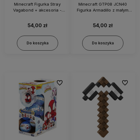
Minecraft Figurka Stray
Minecraft GTP08 JCN40
Vagabond + akcesoria -
Figurka Armadillo z małym
JCN43
armadillo
54,00 zł
54,00 zł
Do koszyka
Do koszyka
Do ulubionych
Do ulubi