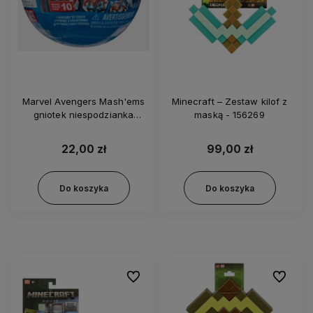
Marvel Avengers Mash'ems
Minecraft – Zestaw kilof z
gniotek niespodzianka
maską - 156269
squishy 50615
22,00 zł
99,00 zł
Do koszyka
Do koszyka
Do ulubionych
Do ulubi