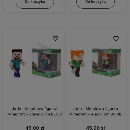
Do koszyka
Do koszyka
Do ulubionych
Do ulubi
Jada - Metalowa figurka
Jada - Metalowa figurka
Minecraft - Steve 5 cm 85138
Minecraft - Alex 5 cm 85138
45,00 zł
45,00 zł