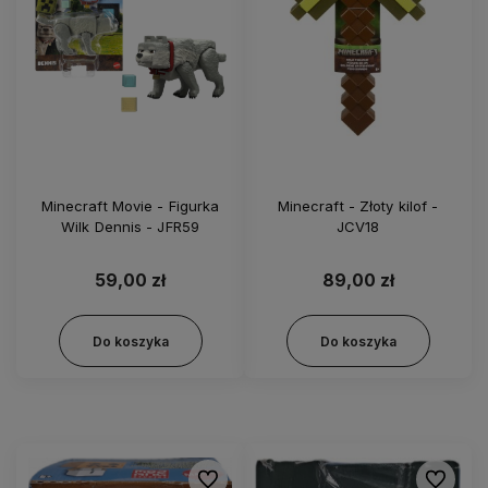
Minecraft Movie - Figurka
Minecraft - Złoty kilof -
Wilk Dennis - JFR59
JCV18
59,00 zł
89,00 zł
Do koszyka
Do koszyka
Do ulubionych
Do ulubi