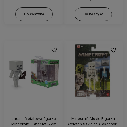
Do koszyka
Do koszyka
Do ulubionych
Do ulubi
Jada - Metalowa figurka
Minecraft Movie Figurka
Minecraft - Szkielet 5 cm
Skeleton Szkielet + akcesoria