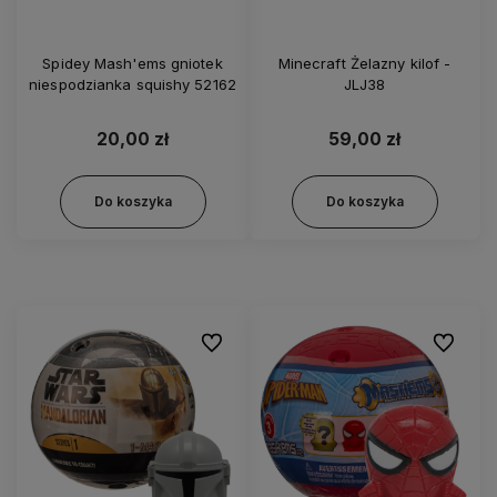
Spidey Mash'ems gniotek
Minecraft Żelazny kilof -
niespodzianka squishy 52162
JLJ38
20,00 zł
59,00 zł
Do koszyka
Do koszyka
Do ulubionych
Do ulubi