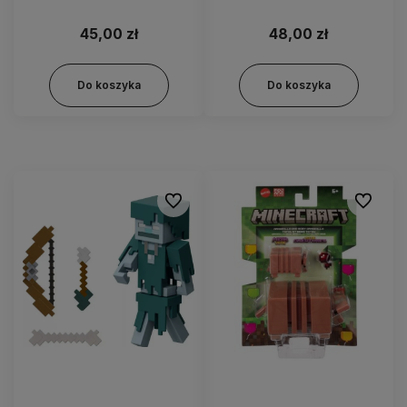
85138
- JFR60
45,00 zł
48,00 zł
Do koszyka
Do koszyka
Do ulubionych
Do ulubi