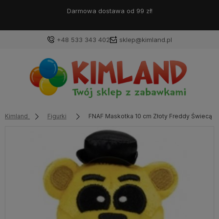
Darmowa dostawa od 99 zł!
+48 533 343 402
sklep@kimland.pl
Kimland
Figurki
FNAF Maskotka 10 cm Złoty Freddy Świecąc