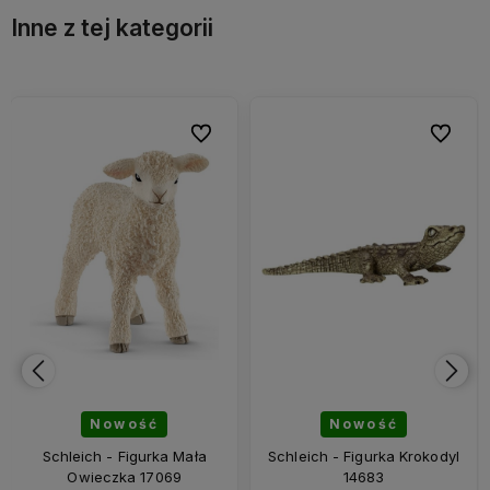
Inne z tej kategorii
bionych
bionych
Do ulubionych
Do ulubionych
Do ulubi
Do ulubi
Nowość
Nowość
Schleich - Figurka Mała
Schleich - Figurka Krokodyl
Owieczka 17069
14683