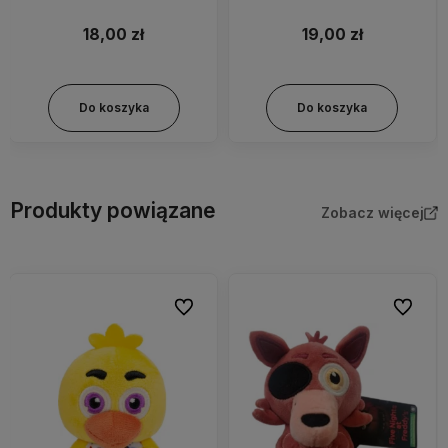
18,00 zł
19,00 zł
Do koszyka
Do koszyka
Produkty powiązane
Zobacz więcej
bionych
Do ulubionych
Do ulubi