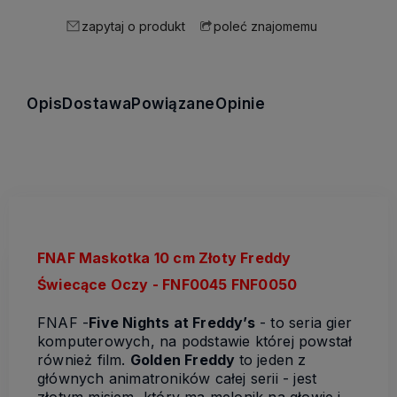
zapytaj o produkt
poleć znajomemu
Opis
Dostawa
Powiązane
Opinie
FNAF Maskotka 10 cm Złoty Freddy
Świecące Oczy - FNF0045 FNF0050
FNAF -
Five Nights at Freddy’s
- to seria gier
komputerowych, na podstawie której powstał
również film.
Golden Freddy
to jeden z
głównych animatroników całej serii - jest
złotym misiem, który ma melonik na głowie i