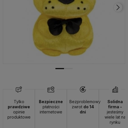
Tylko
Bezpieczne
Bezproblemowy
Solidna
prawdziwe
płatności
zwrot
do 14
firma -
opinie
internetowe
dni
jesteśmy
produktowe
wiele lat na
rynku