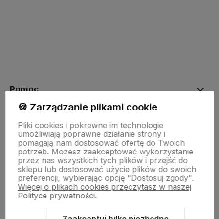
Pomoc
🍪 Zarządzanie plikami cookie
Moje konto
Pliki cookies i pokrewne im technologie
umożliwiają poprawne działanie strony i
pomagają nam dostosować ofertę do Twoich
potrzeb. Możesz zaakceptować wykorzystanie
Płatności i dostawa
przez nas wszystkich tych plików i przejść do
sklepu lub dostosować użycie plików do swoich
preferencji, wybierając opcję "Dostosuj zgody".
Więcej o plikach cookies przeczytasz w naszej
Informacje
Polityce prywatności.
Zaakceptuj tylko niezbędne