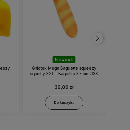
Nowość
ueezy
Gniotek Mega Baguette squeezy
Gniotek
squishy XXL - Bagietka 37 cm 2133
XX
30,00 zł
Do koszyka