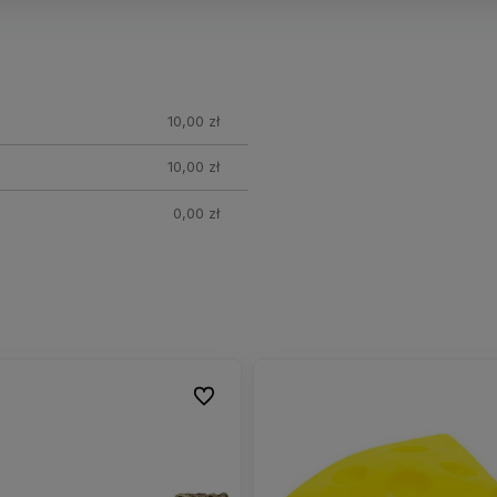
nych
10,00 zł
10,00 zł
0,00 zł
Do ulubionych
Do ulubionych