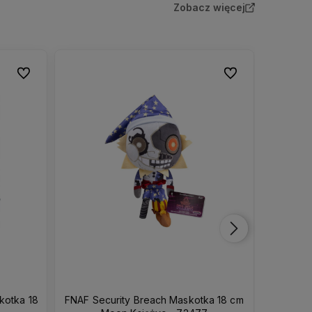
Zobacz więcej
Do ulubionych
Do ulubionych
kotka 18
FNAF Security Breach Maskotka 18 cm
FNAF Fiv