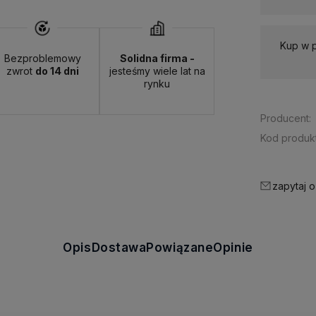
Kup w 
Bezproblemowy
Solidna firma -
zwrot
do 14 dni
jesteśmy wiele lat na
rynku
Producent:
Kod produkt
zapytaj o
Opis
Dostawa
Powiązane
Opinie