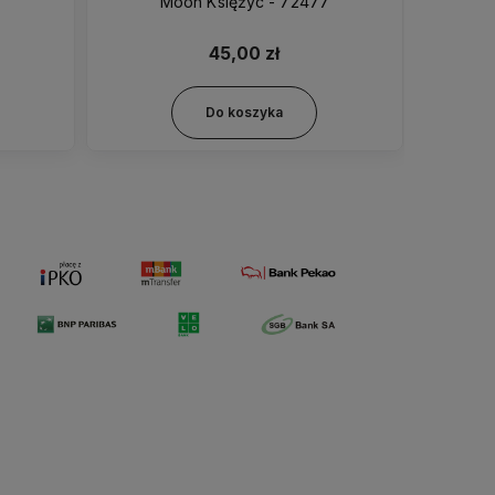
Moon Księżyc - 72477
Breach 
45,00 zł
Do koszyka