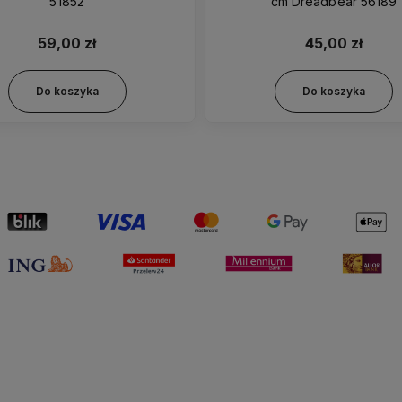
51852
cm Dreadbear 56189
59,00 zł
45,00 zł
Do koszyka
Do koszyka