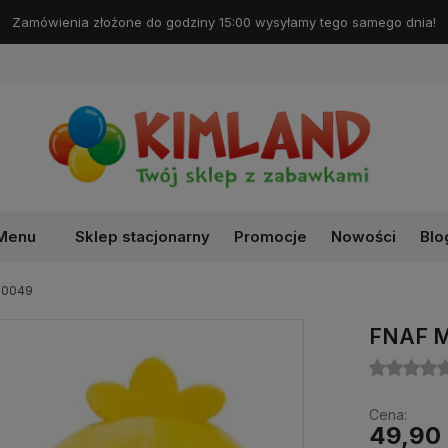
Darmowa dostawa od 99 zł!
Menu
Sklep stacjonarny
Promocje
Nowości
Blo
F0049
FNAF M
Cena:
49,90 