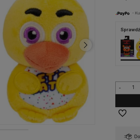
・Kup 
Sprawdź
-
Dostępność:
Dostępny
Do