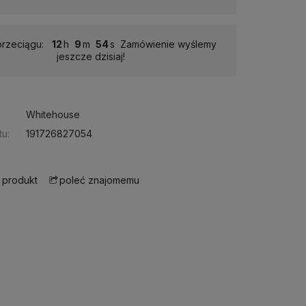
przeciągu:
12
9
53
Zamówienie wyślemy
jeszcze dzisiaj!
Whitehouse
u:
191726827054
 produkt
poleć znajomemu