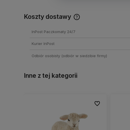
Koszty dostawy
Cena nie zawiera ewentual
InPost Paczkomaty 24/7
kosztów płatności
Kurier InPost
Odbiór osobisty
(odbiór w siedzibie firmy)
Inne z tej kategorii
Do ulubionych
Do ulubionych
Do ulubionych
Do ulubionych