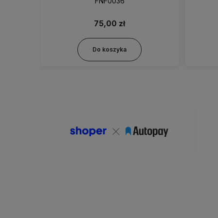
FNF0048
FNF0036
75,00 zł
Do koszyka