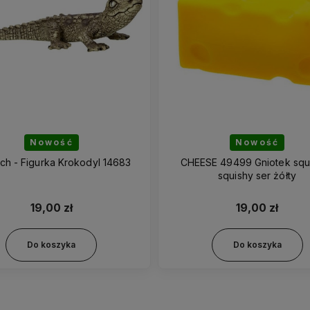
Nowość
Nowość
ich - Figurka Krokodyl 14683
CHEESE 49499 Gniotek sq
squishy ser żółty
19,00 zł
19,00 zł
Do koszyka
Do koszyka