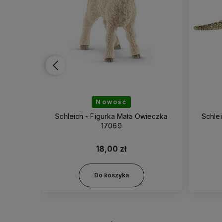
Nowość
ływający
Schleich - Figurka Mała Owieczka
Schle
2
17069
18,00 zł
Do koszyka