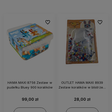
Do ulubionych
Do ulubi
HAMA MAXI 8756 Zestaw w
OUTLET HAMA MAXI 8939
pudełku Bluey 900 koralików
Zestaw koralików w blistrze –
Królik
99,00 zł
28,00 zł