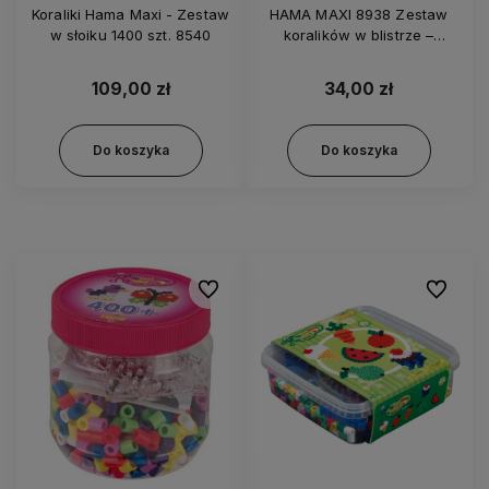
Koraliki Hama Maxi - Zestaw
HAMA MAXI 8938 Zestaw
w słoiku 1400 szt. 8540
koralików w blistrze –
Pingwin
109,00 zł
34,00 zł
Do koszyka
Do koszyka
Do ulubionych
Do ulubi