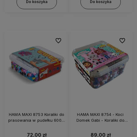
Do koszyka
Do koszyka
Do ulubionych
Do ulubi
HAMA MAXI 8753 Koraliki do
HAMA MAXI 8754 - Koci
prasowania w pudełku 600 –
Domek Gabi - Koraliki do
Słoń
prasowania - 900 szt
72,00 zł
89,00 zł