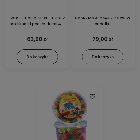
Koraliki Hama Maxi - Tuba z
HAMA MAXI 8740 Zestaw w
koralikami i podkładkami 400
pudełku
szt. - Kwadrat i motyl 8791
63,00 zł
79,00 zł
Do koszyka
Do koszyka
Do ulubionych