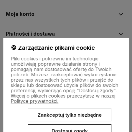
Moje konto
Płatności i dostawa
🍪 Zarządzanie plikami cookie
Informacje
Pliki cookies i pokrewne im technologie
umożliwiają poprawne działanie strony i
pomagają nam dostosować ofertę do Twoich
O nas
potrzeb. Możesz zaakceptować wykorzystanie
przez nas wszystkich tych plików i przejść do
sklepu lub dostosować użycie plików do swoich
preferencji, wybierając opcję "Dostosuj zgody".
Więcej o plikach cookies przeczytasz w naszej
Polityce prywatności.
Zaakceptuj tylko niezbędne
Sklep internetowy Shoper.pl
Szablon Shoper Modern 3.0™
od
GrowCommerce
Dostosuj zgody