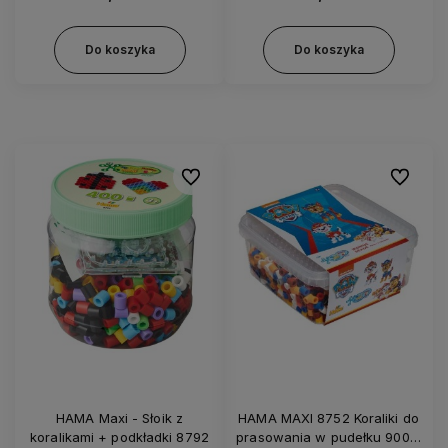
Do koszyka
Do koszyka
Do ulubionych
Do ulubi
HAMA Maxi - Słoik z
HAMA MAXI 8752 Koraliki do
koralikami + podkładki 8792
prasowania w pudełku 900 –