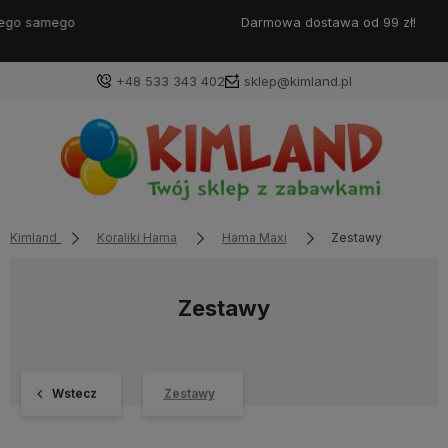
Darmowa dostawa od 99 zł!
+48 533 343 402
sklep@kimland.pl
Kimland
Koraliki Hama
Hama Maxi
Zestawy
Zestawy
Wstecz
Zestawy