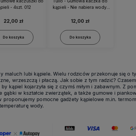
 Gumowe kaczuszki do
Tullo - Gumowa kaczka do
pieli - 4szt. 012
kąpieli - Nie nabiera wody!
510
22,00 zł
12,00 zł
Do koszyka
Do koszyka
y maluch lubi kąpiele. Wielu rodziców przekonuje się o ty
czne, wrzeszczą i płaczą. Jak sobie z tym radzić? Czase
 by kąpiel kojarzyła się z czymś miłym i zabawnym. Z po
e gąbki w kształcie zwierzątek, a także gumowe i piank
w proponujemy pomocne gadżety kąpielowe m.in. termome
 temperaturę wody.