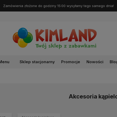
Darmowa dostawa od 99 zł!
Menu
Sklep stacjonarny
Promocje
Nowości
Blo
Akcesoria kąpie