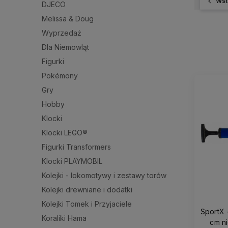
Wst
DJECO
Melissa & Doug
Wyprzedaż
Dla Niemowląt
Figurki
Pokémony
Gry
Hobby
Klocki
Klocki LEGO®
Figurki Transformers
Klocki PLAYMOBIL
Kolejki - lokomotywy i zestawy torów
Kolejki drewniane i dodatki
Kolejki Tomek i Przyjaciele
SportX 
Koraliki Hama
cm n