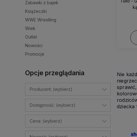
Tullo -
Zabawki z bajek
ką
Książeczki
WWE Wrestling
Wiek
Outlet
Nowości
Promocje
Opcje przeglądania
Nie każd
niegrze
sprawić,
Producent: (wybierz)
kolorow
rodzicó
Dostępność: (wybierz)
dziecka
Cena: (wybierz)
Nowość: (wybierz)