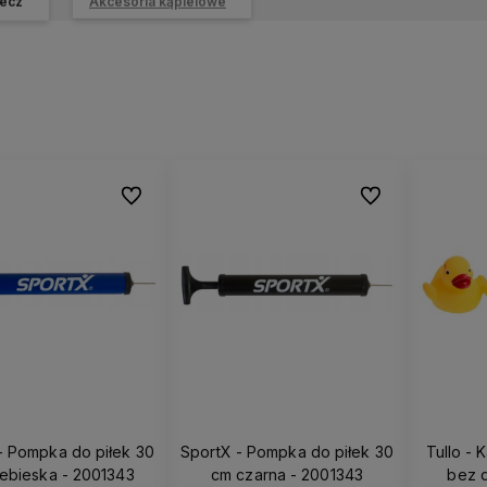
ecz
Akcesoria kąpielowe
Do ulubionych
Do ulubionych
- Pompka do piłek 30
SportX - Pompka do piłek 30
Tullo - 
iebieska - 2001343
cm czarna - 2001343
bez d