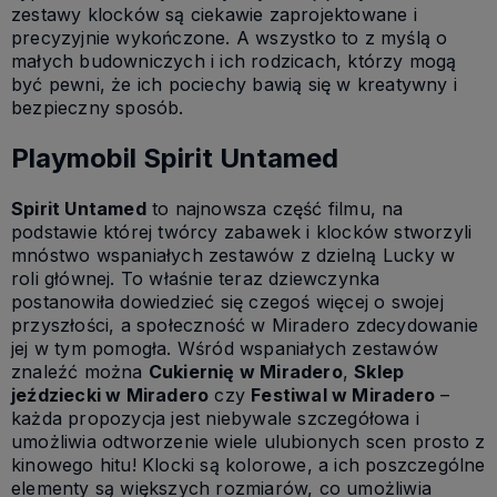
zestawy klocków są ciekawie zaprojektowane i
precyzyjnie wykończone. A wszystko to z myślą o
małych budowniczych i ich rodzicach, którzy mogą
być pewni, że ich pociechy bawią się w kreatywny i
bezpieczny sposób.
Playmobil Spirit Untamed
Spirit Untamed
to najnowsza część filmu, na
podstawie której twórcy zabawek i klocków stworzyli
mnóstwo wspaniałych zestawów z dzielną Lucky w
roli głównej. To właśnie teraz dziewczynka
postanowiła dowiedzieć się czegoś więcej o swojej
przyszłości, a społeczność w Miradero zdecydowanie
jej w tym pomogła. Wśród wspaniałych zestawów
znaleźć można
Cukiernię w Miradero
,
Sklep
jeździecki w Miradero
czy
Festiwal w Miradero
–
każda propozycja jest niebywale szczegółowa i
umożliwia odtworzenie wiele ulubionych scen prosto z
kinowego hitu! Klocki są kolorowe, a ich poszczególne
elementy są większych rozmiarów, co umożliwia