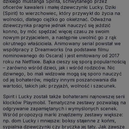
dzikiego mustanga Spirita, schwytanego przez
oficerów kawalerii i małej dziewczynki Lucky. Dziki
(Spirit) to wierzchowiec, który przywykł do życia na
wolności, dlatego ciężko go okiełznać. Odważna
dziewczynka pragnie jednak nauczyć się jeździć
konno, by móc spędzać więcej czasu ze swoim
nowym przyjacielem, a następnie uwolnić go z rąk
okrutnego właściciela. Animowany serial powstał we
współpracy z Dreamworks (na podstawie filmu
nominowanego do Oscara) i jest emitowany od 2017
roku na Netflixie. Bajka cieszy się sporą popularnością
– zarówno wśród dzieci, jak i wśród rodziców. Nic
dziwnego, bo mali widzowie mogą się sporo nauczyć
od jej bohaterów, między innymi poszanowania dla
wartości, takich jak: przyjaźń, wolność i szacunek.
Spirit i Lucky zostali także bohaterami najnowszej serii
klocków Playmobil. Tematyczne zestawy pozwalają na
odgrywanie zapamiętanych i wymyślonych scenek.
Wśród propozycji marki znajdziemy zestawy większe:
np. dom Lucky i mniejsze: boksy stajenne z końmi,
sypialnia dziewczynki czy bryczka jej taty. Jak zawsze