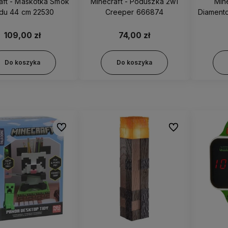
aft - Maskotka Smok
Minecraft - Poduszka 2w1
Min
du 44 cm 22530
Creeper 666874
Diamento
109,00 zł
74,00 zł
Do koszyka
Do koszyka
Do ulubionych
Do ulubionych