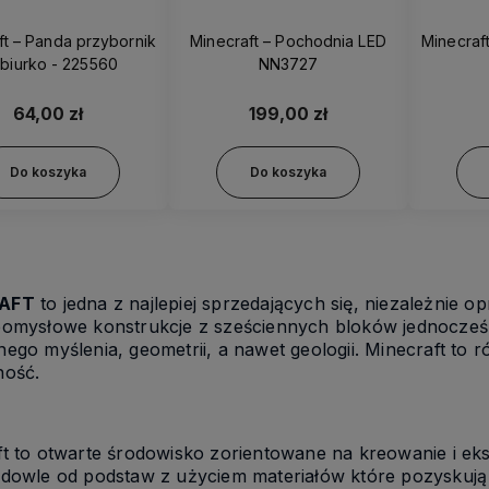
ft – Panda przybornik
Minecraft – Pochodnia LED
Minecraf
 biurko - 225560
NN3727
64,00 zł
199,00 zł
Do koszyka
Do koszyka
AFT
to jedna z najlepiej sprzedających się, niezależnie 
pomysłowe konstrukcje z sześciennych bloków jednocześni
ego myślenia, geometrii, a nawet geologii. Minecraft to r
ność.
ft to otwarte środowisko zorientowane na kreowanie i ek
owle od podstaw z użyciem materiałów które pozyskują z