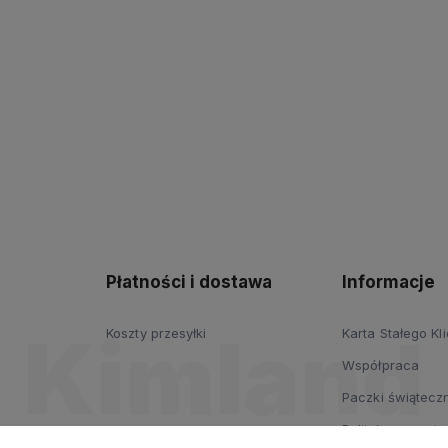
Płatności i dostawa
Informacje
Koszty przesyłki
Karta Stałego Kl
Współpraca
Paczki świąteczn
Polityka prywatn