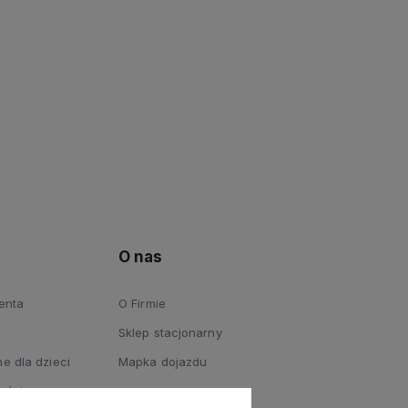
O nas
ienta
O Firmie
Sklep stacjonarny
e dla dzieci
Mapka dojazdu
ości