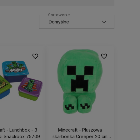
Do ulubionych
Do ulubionych
aft - Lunchbox - 3
Minecraft - Pluszowa
ki Snackbox 75709
skarbonka Creeper 20 cm