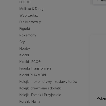
Wst
DJECO
Melissa & Doug
Wyprzedaż
Dla Niemowląt
Figurki
Pokémony
Gry
Hobby
Klocki
Klocki LEGO®
Figurki Transformers
Klocki PLAYMOBIL
Kolejki - lokomotywy i zestawy torów
Kolejki drewniane i dodatki
Kolejki Tomek i Przyjaciele
Poke
Koraliki Hama