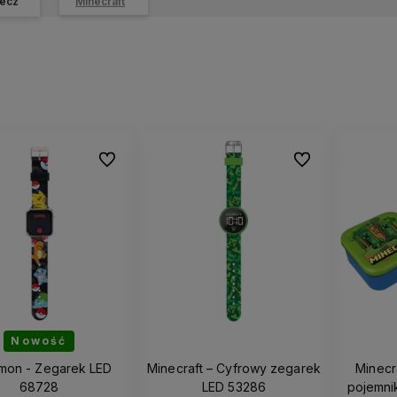
ecz
Minecraft
Do ulubionych
Do ulubionych
Nowość
mon - Zegarek LED
Minecraft – Cyfrowy zegarek
Minecr
68728
LED 53286
pojemni