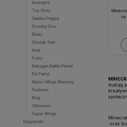
Avengers
Toy Story
Minecra
na
Świnka Peppa
Scooby Doo
Bluey
Strażak Sam
Auta
Furby
Bakugan Battle Planet
Psi Patrol
MINECR
Blaze i Mega Maszyny
budują 
Pusheen
kreatywn
społecz
Bing
Oktonauci
Super Wings
Minecra
Książeczki
oraz bud