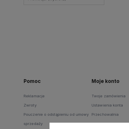
Pomoc
Moje konto
Reklamacje
Twoje zamówienia
Zwroty
Ustawienia konta
Pouczenie o odstąpieniu od umowy
Przechowalnia
sprzedaży