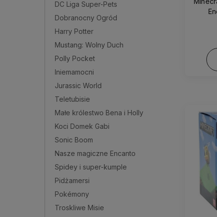
Minecr
DC Liga Super-Pets
En
Dobranocny Ogród
Harry Potter
Mustang: Wolny Duch
Polly Pocket
Iniemamocni
Jurassic World
Teletubisie
Małe królestwo Bena i Holly
Koci Domek Gabi
Sonic Boom
Nasze magiczne Encanto
Spidey i super-kumple
Pidżamersi
Pokémony
Troskliwe Misie