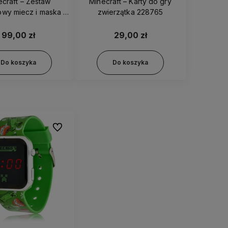
ecraft – Zestaw
Minecraft – Karty do gry
wy miecz i maska –
zwierzątka 228765
156259
99,00 zł
29,00 zł
Do koszyka
Do koszyka
Do ulubionych