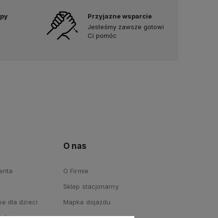
upy
Przyjazne wsparcie
Jesteśmy zawsze gotowi
Ci pomóc
O nas
ienta
O Firmie
Sklep stacjonarny
e dla dzieci
Mapka dojazdu
ości