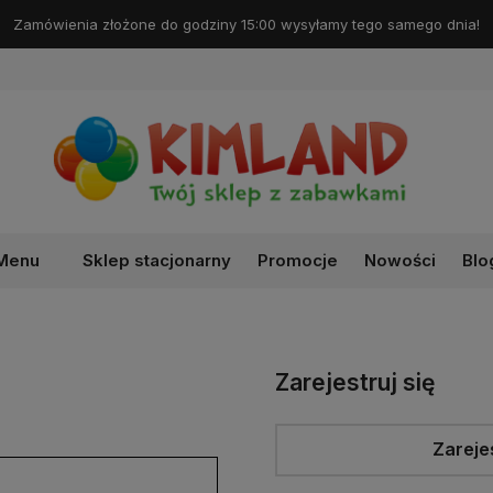
Zamówienia złożone do godziny 15:00 wysyłamy tego samego dnia!
Menu
Sklep stacjonarny
Promocje
Nowości
Blo
Zarejestruj się
Zarejes