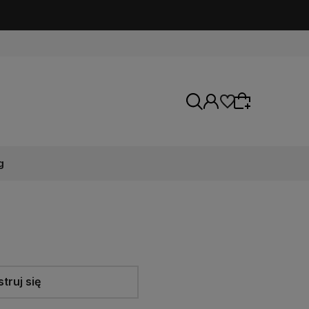
g
Wybierz coś dla siebie z naszej aktualnej
oferty lub zaloguj się, aby przywrócić dodane
produkty do listy z poprzedniej sesji.
truj się