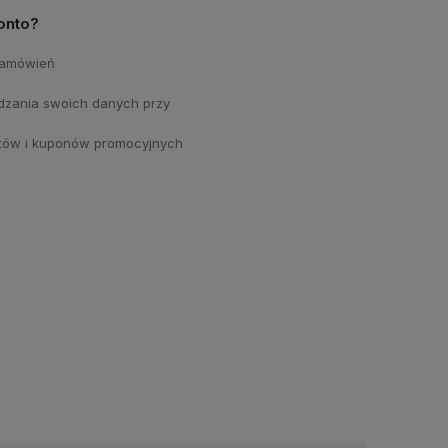
onto?
 zamówień
dzania swoich danych przy
atów i kuponów promocyjnych