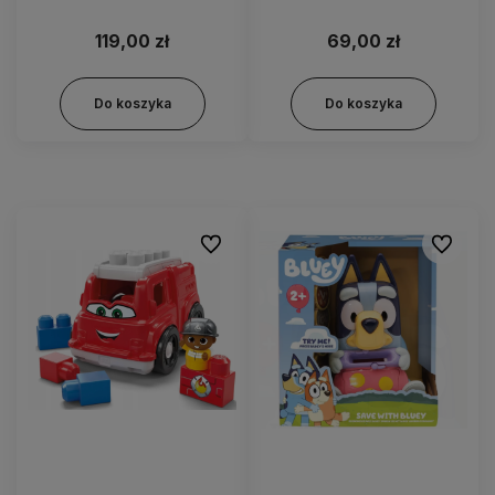
119,00 zł
69,00 zł
Do koszyka
Do koszyka
Do ulubionych
Do ulubi