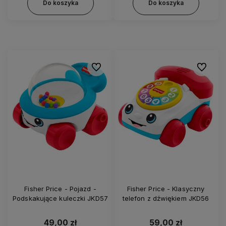
Do koszyka
Do koszyka
Do ulubionych
Do ulubi
Fisher Price - Pojazd -
Fisher Price - Klasyczny
Podskakujące kuleczki JKD57
telefon z dźwiękiem JKD56
49,00 zł
59,00 zł