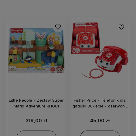
Do ulubionych
Do ulubi
Little People - Zestaw Super
Fisher Price - Telefonik dla
Mario Adventure JHG61
gadułki 80-lecie - czerwony
JGG97
319,00 zł
45,00 zł