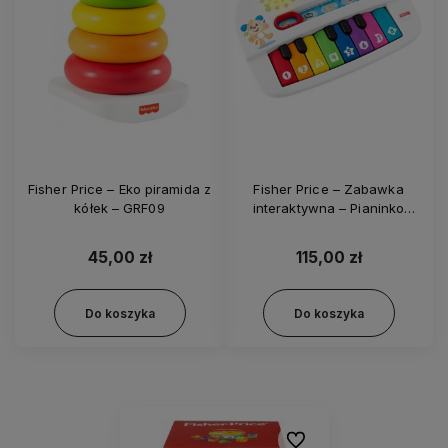
Fisher Price – Eko piramida z
Fisher Price – Zabawka
kółek – GRF09
interaktywna – Pianinko
malucha GFK02
45,00 zł
115,00 zł
Do koszyka
Do koszyka
Do ulubionych