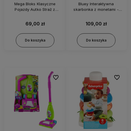
Mega Bloks Klasyczne
Bluey Interaktywna
Pojazdy Autko Straż z
skarbonka z monetami -
klockami - GXX08
1684931
69,00 zł
109,00 zł
Do koszyka
Do koszyka
Do ulubionych
Do ulubi