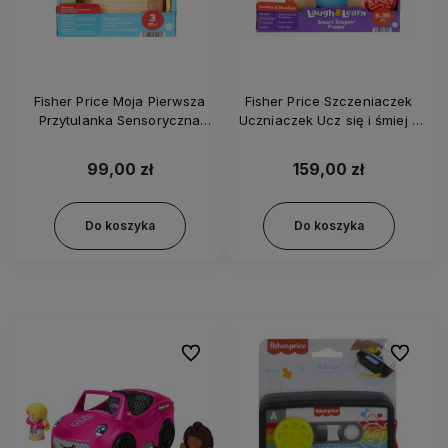
Fisher Price Moja Pierwsza
Fisher Price Szczeniaczek
Przytulanka Sensoryczna
Uczniaczek Ucz się i śmiej -
Kapibara - HYR54
JFD27
99,00 zł
159,00 zł
Do koszyka
Do koszyka
Do ulubionych
Do ulubi