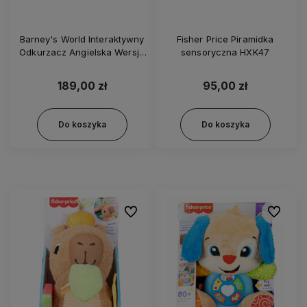
Barney's World Interaktywny
Fisher Price Piramidka
Odkurzacz Angielska Wersja
sensoryczna HXK47
Językowa - HYH03
189,00 zł
95,00 zł
Do koszyka
Do koszyka
Do ulubionych
Do ulubi