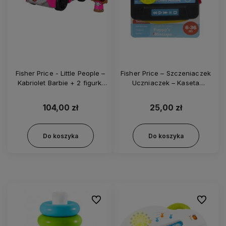
Fisher Price - Little People –
Fisher Price – Szczeniaczek
Kabriolet Barbie + 2 figurki
Uczniaczek – Kaseta
HJN53
Szczeniaczka GXX31
104,00 zł
25,00 zł
Do koszyka
Do koszyka
Do ulubionych
Do ulubi