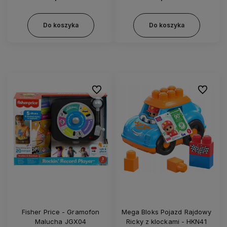
Do koszyka
Do koszyka
Do ulubionych
Do ulubi
Fisher Price - Gramofon
Mega Bloks Pojazd Rajdowy
Malucha JGX04
Ricky z klockami - HKN41