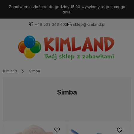
Zamówienia złożone do godziny 15:00 wysyłamy tego samego
dnia!
+48 533 343 402
sklep@kimland.pl
Kimland
Simba
Simba
Do ulubionych
Do ulubi