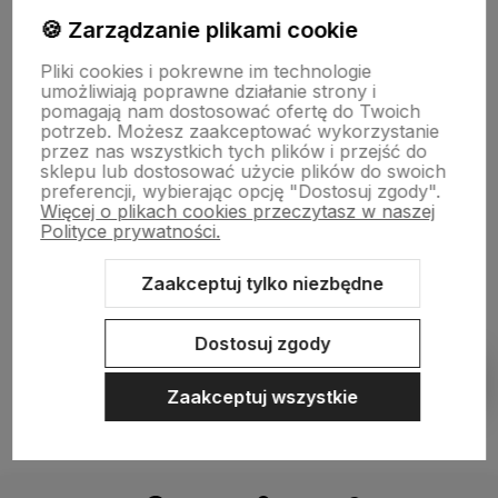
🍪 Zarządzanie plikami cookie
Informacje
Pliki cookies i pokrewne im technologie
umożliwiają poprawne działanie strony i
pomagają nam dostosować ofertę do Twoich
O nas
potrzeb. Możesz zaakceptować wykorzystanie
przez nas wszystkich tych plików i przejść do
sklepu lub dostosować użycie plików do swoich
preferencji, wybierając opcję "Dostosuj zgody".
Więcej o plikach cookies przeczytasz w naszej
Polityce prywatności.
Zaakceptuj tylko niezbędne
Sklep internetowy Shoper.pl
Szablon Shoper Modern 3.0™
od
GrowCommerce
Dostosuj zgody
Pokaż filtry
Zaakceptuj wszystkie