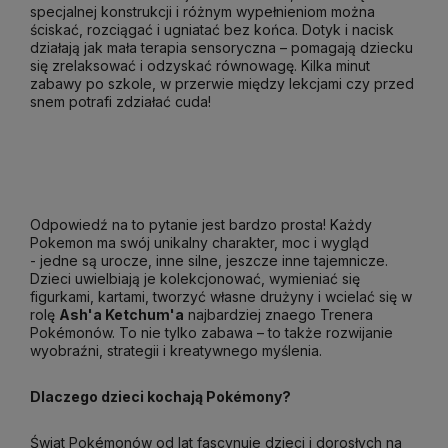
specjalnej konstrukcji i różnym wypełnieniom można
ściskać, rozciągać i ugniatać bez końca. Dotyk i nacisk
działają jak mała terapia sensoryczna – pomagają dziecku
się zrelaksować i odzyskać równowagę. Kilka minut
zabawy po szkole, w przerwie między lekcjami czy przed
snem potrafi zdziałać cuda!
Odpowiedź na to pytanie jest bardzo prosta! Każdy
Pokemon ma swój unikalny charakter, moc i wygląd
- jedne są urocze, inne silne, jeszcze inne tajemnicze.
Dzieci uwielbiają je kolekcjonować, wymieniać się
figurkami, kartami, tworzyć własne drużyny i wcielać się w
rolę
Ash'a Ketchum'a
najbardziej znaego Trenera
Pokémonów. To nie tylko zabawa – to także rozwijanie
wyobraźni, strategii i kreatywnego myślenia.
Dlaczego dzieci kochają Pokémony?
Świat Pokémonów od lat fascynuje dzieci i dorosłych na