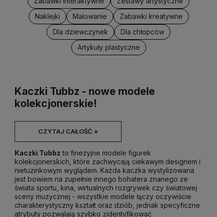
Zabawki Interaktywne
Zestawy artystyczne
Naklejki
Malowanie
Zabawki kreatywne
Dla dziewczynek
Dla chłopców
Artykuły plastyczne
Kaczki Tubbz - nowe modele
kolekcjonerskie!
CZYTAJ CAŁOŚĆ »
Kaczki Tubbz
to finezyjne modele figurek
kolekcjonerskich, które zachwycają ciekawym designem i
nietuzinkowym wyglądem. Każda kaczka wystylizowana
jest bowiem na zupełnie innego bohatera znanego ze
świata sportu, kina, wirtualnych rozgrywek czy światowej
sceny muzycznej - wszystkie modele łączy oczywiście
charakterystyczny kształt oraz dziób, jednak specyficzne
atrybuty pozwalają szybko zidentyfikować