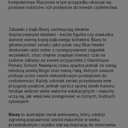
komputerowa. Kluczowa w tym przypadku okazuje się
postawa rodziców i ich podejście do kwestii czytelnictwa.
Zabawki z bajki Bluey zachwycają idealnie
dopracowanymi detalami – każda figurka czy maskotka
stanowi wierną kopię bajkowego bohatera. Bluey to
główna postać serialu i jako psiak rasy Blue Heeler
doskonale radzi sobie z rozwiązywaniem zagadek
wszelakich, choć chętnie znajduje również czas na
szalone zabawy ze swoimi przyjaciółmi z Glasshouse
Primary School. Najwięcej czasu spędza jednak ze swoją
młodszą siostrą Bingo oraz mamą i tatą, których zawsze
próbuje urzec swoim nietuzinkowym podejściem do
codzienności. Każdy odcinek serialu przedstawia inne
przygody psiaków, jednak oprócz sporej dawki humoru
funduje widzom wiele walorów edukacyjnych – maluchy
uczą się, jak właściwie postępować w różnych, trudnych
sytuacjach.
Bluey
to australijski serial animowany, który zdobył
ogromną popularność wśród maluchów w wieku
przedszkolnym i szybko stał się inspiracją do stworzenia