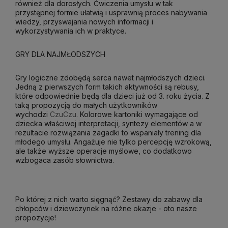
również dla dorosłych. Ćwiczenia umysłu w tak
przystępnej formie ułatwią i usprawnią proces nabywania
wiedzy, przyswajania nowych informacji i
wykorzystywania ich w praktyce.
GRY DLA NAJMŁODSZYCH
Gry logiczne zdobędą serca nawet najmłodszych dzieci.
Jedną z pierwszych form takich aktywności są rebusy,
które odpowiednie będą dla dzieci już od 3. roku życia. Z
taką propozycją do małych użytkowników
wychodzi
CzuCzu
. Kolorowe kartoniki wymagające od
dziecka właściwej interpretacji, syntezy elementów a w
rezultacie rozwiązania zagadki to wspaniały trening dla
młodego umysłu. Angażuje nie tylko percepcję wzrokową,
ale także wyższe operacje myślowe, co dodatkowo
wzbogaca zasób słownictwa.
Po której z nich warto sięgnąć? Zestawy do zabawy dla
chłopców i dziewczynek na różne okazje - oto nasze
propozycje!