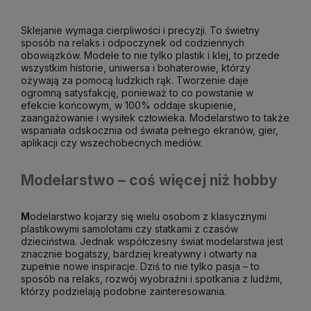
Sklejanie wymaga cierpliwości i precyzji. To świetny
sposób na relaks i odpoczynek od codziennych
obowiązków. Modele to nie tylko plastik i klej, to przede
wszystkim historie, uniwersa i bohaterowie, którzy
ożywają za pomocą ludzkich rąk. Tworzenie daje
ogromną satysfakcję, ponieważ to co powstanie w
efekcie końcowym, w 100% oddaje skupienie,
zaangażowanie i wysiłek człowieka. Modelarstwo to także
wspaniała odskocznia od świata pełnego ekranów, gier,
aplikacji czy wszechobecnych mediów.
Modelarstwo – coś więcej niż hobby
M
odelarstwo kojarzy się wielu osobom z klasycznymi
plastikowymi samolotami czy statkami z czasów
dzieciństwa. Jednak współczesny świat modelarstwa jest
znacznie bogatszy, bardziej kreatywny i otwarty na
zupełnie nowe inspiracje. Dziś to nie tylko pasja – to
sposób na relaks, rozwój wyobraźni i spotkania z ludźmi,
którzy podzielają podobne zainteresowania.