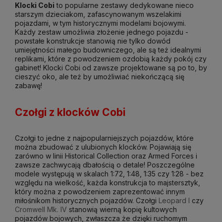
Klocki Cobi
to popularne zestawy dedykowane nieco
starszym dzieciakom, zafascynowanym wszelakimi
pojazdami, w tym historycznymi modelami bojowymi.
Każdy zestaw umożliwia złożenie jednego pojazdu -
powstałe konstrukcje stanowią nie tylko dowód
umiejętności małego budowniczego, ale są też idealnymi
replikami, które z powodzeniem ozdobią każdy pokój czy
gabinet! Klocki Cobi od zawsze projektowane są po to, by
cieszyć oko, ale też by umożliwiać niekończącą się
zabawę!
Czołgi z klocków Cobi
Czołgi to jedne z najpopularniejszych pojazdów, które
można zbudować z ulubionych klocków. Pojawiają się
zarówno w linii Historical Collection oraz Armed Forces i
zawsze zachwycają dbałością o detale! Poszczególne
modele występują w skalach 1:72, 1:48, 1:35 czy 1:28 - bez
względu na wielkość, każda konstrukcja to majstersztyk,
który można z powodzeniem zaprezentować innym
miłośnikom historycznych pojazdów. Czołgi
Leopard I
czy
Cromwell Mk. IV
stanowią wierną kopię kultowych
pojazdów bojowych, zwłaszcza że dzięki ruchomym