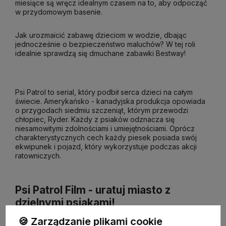
miesiące są wręcz idealnym czasem na to, aby odpocząć
w przydomowym basenie.
Jak urozmaicić zabawę dzieciom w wodzie, dbając
jednocześnie o bezpieczeństwo maluchów? W tej roli
idealnie sprawdzą się dmuchane zabawki Bestway!
Psi Patrol to serial, który podbił serca dzieci na całym
świecie. Amerykańsko - kanadyjska produkcja opowiada
o przygodach siedmiu szczeniąt, którym przewodzi
chłopiec, Ryder. Każdy z psiaków odznacza się
niesamowitymi zdolnościami i umiejętnościami. Oprócz
charakterystycznych cech każdy piesek posiada swój
ekwipunek i pojazd, który wykorzystuje podczas akcji
ratowniczych.
Psi Patrol Film - uratuj miasto z
dzielnymi psiakami!
🍪 Zarządzanie plikami cookie