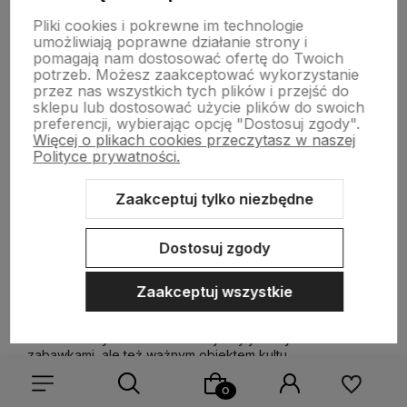
CZYTAJ CAŁOŚĆ »
Pliki cookies i pokrewne im technologie
Pop It - światowy fenomen zabawek
umożliwiają poprawne działanie strony i
pomagają nam dostosować ofertę do Twoich
zręcznościowych
potrzeb. Możesz zaakceptować wykorzystanie
przez nas wszystkich tych plików i przejść do
Zabawki antystresowe to produkty, które od kilku
sklepu lub dostosować użycie plików do swoich
sezonów cieszą się rosnącą popularnością. Gniotki,
preferencji, wybierając opcję "Dostosuj zgody".
squishy, rozciągliwe zabawki pod różnymi postaciami -
Więcej o plikach cookies przeczytasz w naszej
oto topowe przedmioty, uwielbiane nie tylko przez dzieci,
Polityce prywatności.
ale również dorosłych.
Zaakceptuj tylko niezbędne
Nowością na zabawkarskim rynku w 2021 roku okazały się
zabawki Pop It, określane mianem fenomenu zabawek
zręcznościowych. O co chodzi w tej zabawie i dlaczego
Dostosuj zgody
zabawki pop it są tak popularne.
Zaakceptuj wszystkie
Lalki umożliwiają odgrywanie wielu ról, np. rola mamy w
zabawie małym bobasem. Kiedyś były nie tylko
zabawkami, ale też ważnym obiektem kultu.
Różnorodność wśród lalek na rynku naprawdę zaskakuje!
Szmaciane, interaktywne, te, które śpiewają czy też
bobasy wyglądające jak żywe - do wyboru, do koloru.