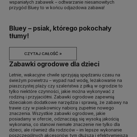
wspaniałych zabawek – odtwarzanie niesamowitych
przygód Bluey to w końcu odjazdowa zabawa!
Bluey – psiak, którego pokochały
tłumy!
CZYTAJ CAŁOŚĆ »
Zabawki ogrodowe dla dzieci
Letnie, wakacyjne chwile sprzyjają spędzaniu czasu na
świeżym powietrzu – wypad nad wodę, leżakowanie na
piaszczystej plaży czy szaleństwa z piłką w ogrodzie to
tylko niektóre czynności, jakie można wykonywać z
rodziną i przyjaciółmi. Zabawki ogrodowe zapewnią
dzieciakom dodatkowe narzędzia i sprawią, że zabawy na
trawie czy w piaskownicy nabiorą zupełnie nowego
znaczenia. Wszystkie zabawki ogrodowe, jakie
posiadamy w ofercie, odznaczają się wysoką jakością
wykonania, co stanowi niemałe znaczenie nie tylko dla
dzieci, ale również dla rodziców – im lepsze wykonanie
poszczególnych akcesoriów, tym dłuższa i efektywniejsza