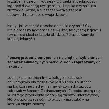
kształcenia dzieci i młodzieży. Od wielu lat pedagodzy i
logopedzi zwracają uwagę na to, iż nauka czytania jest
niezwykle ważna, ale jeszcze ważniejsze jest
odpowiednie tempo rozwoju dziecka.
Kiedy i jak zachęcić dziecko do nauki czytania? Czy
istnieje idealny moment na naukę liter, fascynację bajkami i
czy istnieją idealne książki dla dzieci? Zapraszamy do
krótkiej lektury! :)
Poniżej prezentujemy jedne z najchętniej wybieranych
zabawek edukacyjnych marki VTech - zapraszamy do
lektury! :
Jedną z pionierskich firm w kategorii zabawek
edukacyjnych dla maluszków jest VTech. To uznana
marka, która jest jednym z największych dostawców
zabawek w Stanach Zjednoczonych i Europie. Istotną rolę
w linii tego producenta odgrywają zabawki interaktywne,
które wspierają rozwój intelektualny maluszków na
każdym etapie zabawy.