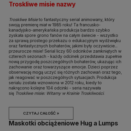
Troskliwe misie nazwy
Troskliwe Misie
to fantastyczny serial animowany, który
swoją premierę miał w 1985 roku! Ta francusko-
kanadyjsko-amerykańska produkcja bardzo szybko
zyskała spore grono fanów na całym świecie - wszystko
za sprawą prostego przekazu o edukacyjnym wydźwięku
oraz fantastycznych bohaterów, jakimi były oczywiście...
przeurocze misie! Serial liczy 60 odcinków zamkniętych w
czterech sezonach - każdy odcinek przedstawia zupełnie
nową przygodę poszczególnych bohaterów, ukazując ich
zachowanie oraz towarzyszące emocje. Dzieci poprzez
obserwację mogą uczyć się różnych zachowań oraz tego,
jak reagować w poszczególnych sytuacjach. Produkcja
serialu została wznowiona w 2012 roku, kiedy to
nakręcono kolejne 104 odcinki - seria nazywała
się
Troskliwe misie: Witamy w Krainie Troskliwości
.
CZYTAJ CAŁOŚĆ »
Maskotki obciążeniowe Hug a Lumps