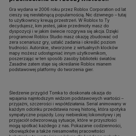
Gra wydana w 2006 roku przez Roblox Corporation od lat
cieszy się niesłabnącą popularnością. Nic dziwnego – tutaj
to użytkownicy kreują przestrzeń. W Roblox to Ty
decydujesz, kim jesteś, jakie przedmioty masz do
dyspozycji i w jakim świecie rozgrywa się akcja. Dzięki
programowi Roblox Studio masz okazję zbudować od
zera scenariusz gry, ustalić zadania i określić poziom
trudności. Autorskie, stworzone z wirtualnych klocków
mapy możesz udostępniać innym użytkownikom,
poszerzając w ten sposób zasoby biblioteki światów.
Zasadne zatem staje się określanie Roblox mianem
podstawowej platformy do tworzenia gier.
Śledzenie przygód Tomka to doskonała okazja do
wpajania najmłodszym widzom podstawowych wartości –
przyjaźni, szczerości i współdziałania. Serial animowany w
każdym odcinku przedstawia nową historię, która spotyka
sympatyczne pojazdy. Losy niebieskiej lokomotywy i jej
przyjaciół odwzorowują sytuacje, które w przyszłości
mogą spotkać każdego z nas. Pokazanie codzienności,
obowiązków a także niesamowitej pracowitości