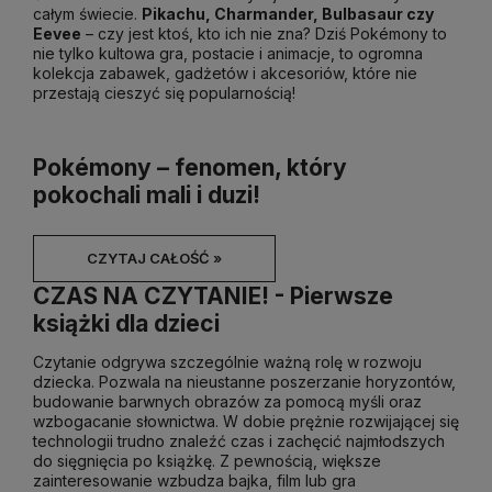
całym świecie.
Pikachu, Charmander, Bulbasaur czy
Eevee
– czy jest ktoś, kto ich nie zna? Dziś Pokémony to
nie tylko kultowa gra, postacie i animacje, to ogromna
kolekcja zabawek, gadżetów i akcesoriów, które nie
przestają cieszyć się popularnością!
Pokémony – fenomen, który
pokochali mali i duzi!
CZYTAJ CAŁOŚĆ »
CZAS NA CZYTANIE! - Pierwsze
książki dla dzieci
Czytanie odgrywa szczególnie ważną rolę w rozwoju
dziecka. Pozwala na nieustanne poszerzanie horyzontów,
budowanie barwnych obrazów za pomocą myśli oraz
wzbogacanie słownictwa. W dobie prężnie rozwijającej się
technologii trudno znaleźć czas i zachęcić najmłodszych
do sięgnięcia po książkę. Z pewnością, większe
zainteresowanie wzbudza bajka, film lub gra