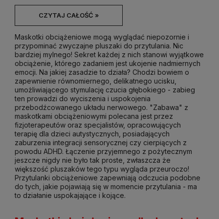
CZYTAJ CAŁOŚĆ »
Maskotki obciążeniowe mogą wyglądać niepozornie i
przypominać zwyczajne pluszaki do przytulania. Nic
bardziej mylnego! Sekret każdej z nich stanowi wyjątkowe
obciążenie, którego zadaniem jest ukojenie nadmiernych
emocji. Na jakiej zasadzie to działa? Chodzi bowiem o
zapewnienie równomiernego, delikatnego ucisku,
umożliwiającego stymulację czucia głębokiego - zabieg
ten prowadzi do wyciszenia i uspokojenia
przebodźcowanego układu nerwowego. "Zabawa" z
maskotkami obciążeniowymi polecana jest przez
fizjoterapeutów oraz specjalistów, opracowujących
terapię dla dzieci autystycznych, posiadających
zaburzenia integracji sensorycznej czy cierpiących z
powodu ADHD. Łączenie przyjemnego z pożytecznym
jeszcze nigdy nie było tak proste, zwłaszcza że
większość pluszaków tego typu wygląda przeuroczo!
Przytulanki obciążeniowe zapewniają odczucia podobne
do tych, jakie pojawiają się w momencie przytulania - ma
to działanie uspokajające i kojące.