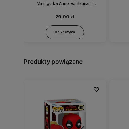
Minifigurka Armored Batman i
Matmobile
29,00 zł
Do koszyka
Produkty powiązane
Do ulubionych
Do ulubionych