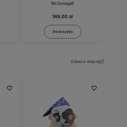
McGonagall
149,00 zł
Do koszyka
Zobacz więcej
Do ulubionych
Do ulubionych