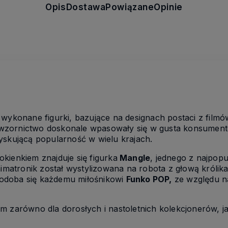
Opis
Dostawa
Powiązane
Opinie
 wykonane figurki, bazujące na designach postaci z filmów
zornictwo doskonale wpasowały się w gusta konsumentó
yskującą popularność w wielu krajach.
kienkiem znajduje się figurka
Mangle
, jednego z najpopu
imatronik został wystylizowana na robota z głową królika.
odoba się każdemu miłośnikowi
Funko POP,
ze względu na
 zarówno dla dorosłych i nastoletnich kolekcjonerów, jak