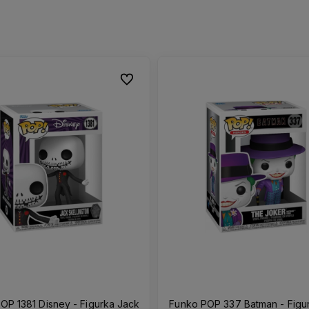
Do ulubionych
Do ulubionych
OP 1381 Disney - Figurka Jack
Funko POP 337 Batman - Figu