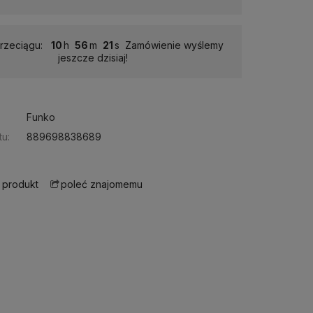
rzeciągu:
10
56
20
Zamówienie wyślemy
jeszcze dzisiaj!
Funko
u:
889698838689
 produkt
poleć znajomemu