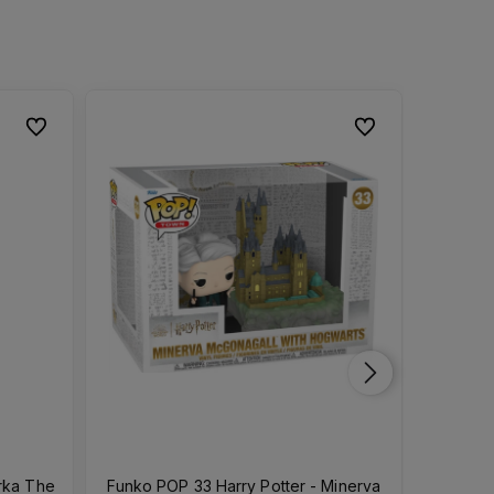
Do ulubionych
Do ulubionych
Do ulubionych
Do ulubionych
rka The
Funko POP 33 Harry Potter - Minerva
Funko PO