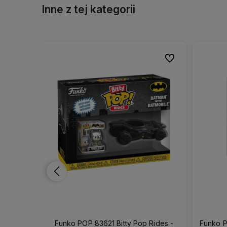
Inne z tej kategorii
Do ulubionych
Do ulubionych
Do ulubionych
Do ulubionych
Figurka
Funko POP 83621 Bitty Pop Rides -
Funko P