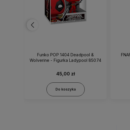
 Freddy
Funko POP 1404 Deadpool &
FNAF
FNF0050
Wolverine - Figurka Ladypool 85074
45,00 zł
Do koszyka