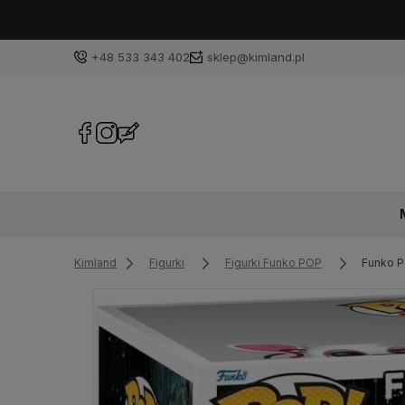
+48 533 343 402
sklep@kimland.pl
Kimland
Figurki
Figurki Funko POP
Funko P