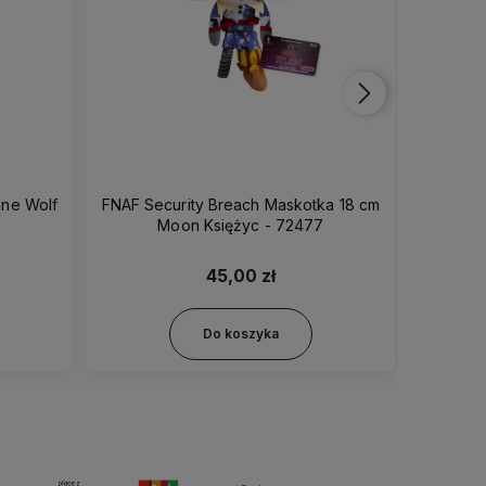
FNAF Security Breach Maskotka 18 cm
FNAF Cu
Moon Księżyc - 72477
45,00 zł
Do koszyka