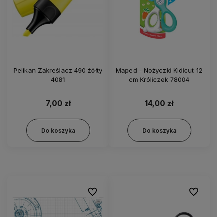
Pelikan Zakreślacz 490 żółty
Maped - Nożyczki Kidicut 12
4081
cm Króliczek 78004
7,00 zł
14,00 zł
Do koszyka
Do koszyka
Do ulubionych
Do ulubi