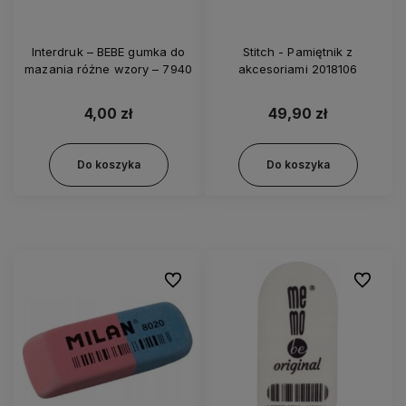
Interdruk – BEBE gumka do
Stitch - Pamiętnik z
mazania różne wzory – 7940
akcesoriami 2018106
4,00 zł
49,90 zł
Do koszyka
Do koszyka
Do ulubionych
Do ulubi