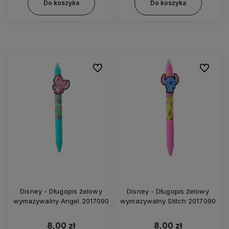
Do koszyka
Do koszyka
Do ulubionych
Do ulubi
Disney - Długopis żelowy
Disney - Długopis żelowy
wymazywalny Angel 2017090
wymazywalny Stitch 2017090
8,00 zł
8,00 zł