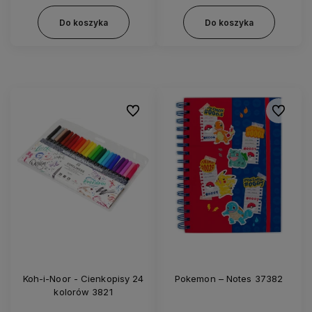
Do koszyka
Do koszyka
Do ulubionych
Do ulubi
Koh-i-Noor - Cienkopisy 24
Pokemon – Notes 37382
kolorów 3821