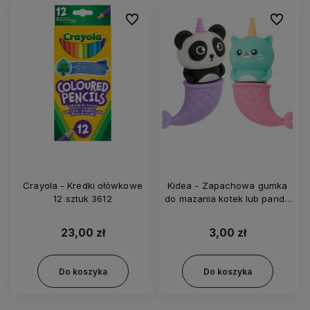
Do ulubionych
Do ulubi
Crayola - Kredki ołówkowe
Kidea - Zapachowa gumka
12 sztuk 3612
do mazania kotek lub panda
1 szt 7289
23,00 zł
3,00 zł
Do koszyka
Do koszyka