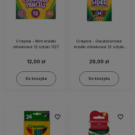
Crayola - Mini kredki
Crayola - Dwukolorowe
ołówkowe 12 sztuki 1127
kredki ołówkowe 12 sztuki
1007
12,00 zł
29,00 zł
Do koszyka
Do koszyka
Do ulubionych
Do ulubi