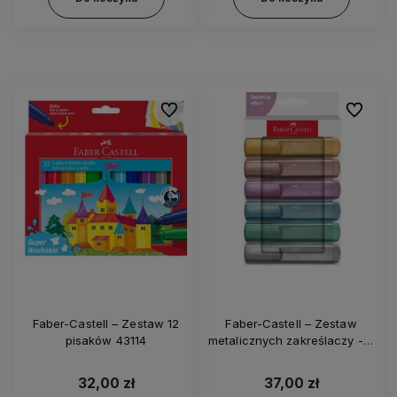
Do ulubionych
Do ulubi
Faber-Castell – Zestaw 12
Faber-Castell – Zestaw
pisaków 43114
metalicznych zakreślaczy - 6
kolorów 46763
32,00 zł
37,00 zł