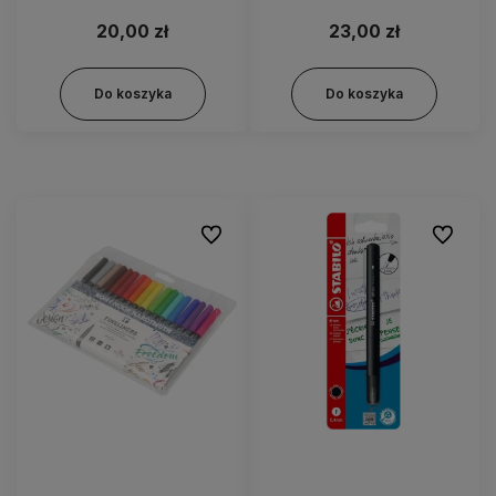
20,00 zł
23,00 zł
Do koszyka
Do koszyka
Do ulubionych
Do ulubi