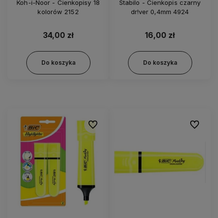
Koh-i-Noor - Cienkopisy 18
Stabilo - Cienkopis czarny
kolorów 2152
dr!ver 0,4mm 4924
34,00 zł
16,00 zł
Do koszyka
Do koszyka
Do ulubionych
Do ulubi