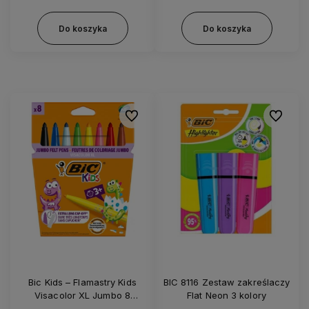
Do koszyka
Do koszyka
Do ulubionych
Do ulubi
Bic Kids – Flamastry Kids
BIC 8116 Zestaw zakreślaczy
Visacolor XL Jumbo 8
Flat Neon 3 kolory
kolorów – 0739