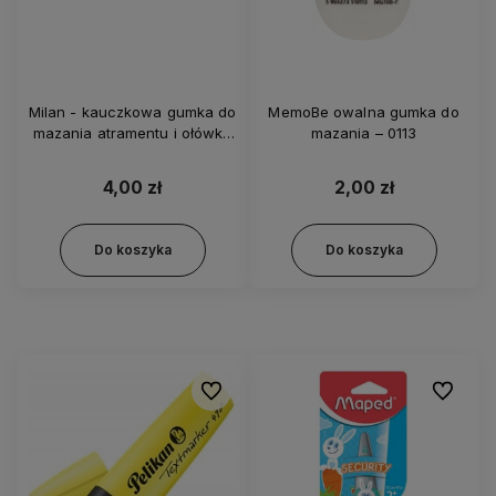
Milan - kauczkowa gumka do
MemoBe owalna gumka do
mazania atramentu i ołówka
mazania – 0113
– 0206
4,00 zł
2,00 zł
Do koszyka
Do koszyka
Do ulubionych
Do ulubi