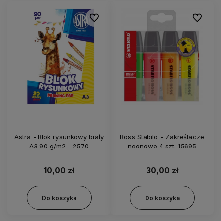
Do ulubionych
Do ulubi
Astra - Blok rysunkowy biały
Boss Stabilo - Zakreślacze
A3 90 g/m2 - 2570
neonowe 4 szt. 15695
10,00 zł
30,00 zł
Do koszyka
Do koszyka