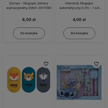
Disney - Długopis żelowy
Interdruk Długopis
wymazywalny Stitch 2017090
automatyczny 0,7m - 1 szt
3930
8,00 zł
4,00 zł
Do koszyka
Do koszyka
Do ulubionych
Do ulubi