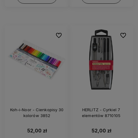
Do ulubionych
Do ulubi
Koh-i-Noor - Cienkopisy 30
HERLITZ - Cyrkiel 7
kolorów 3852
elementów 8710105
52,00 zł
52,00 zł