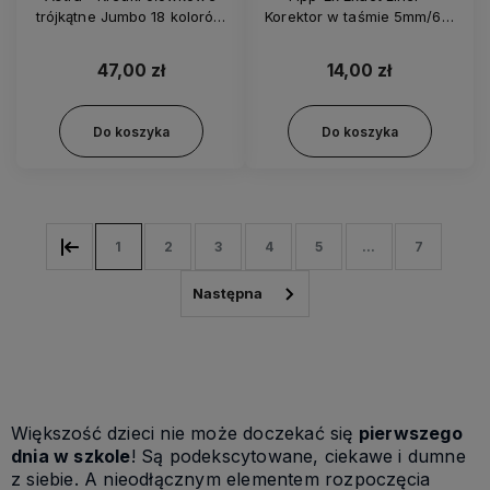
trójkątne Jumbo 18 kolorów
Korektor w taśmie 5mm/6m
2933
01392
47,00 zł
14,00 zł
Do koszyka
Do koszyka
1
2
3
4
5
...
7
Większość dzieci nie może doczekać się
pierwszego
dnia w szkole
! Są podekscytowane, ciekawe i dumne
z siebie. A nieodłącznym elementem rozpoczęcia