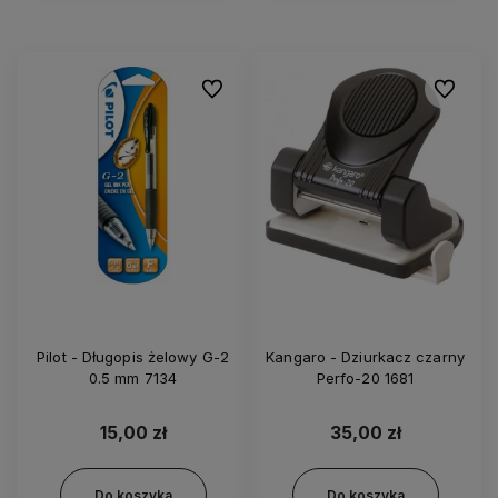
Do ulubionych
Do ulubi
Pilot - Długopis żelowy G-2
Kangaro - Dziurkacz czarny
0.5 mm 7134
Perfo-20 1681
15,00 zł
35,00 zł
Do koszyka
Do koszyka