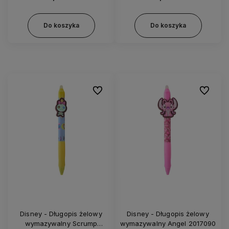
Do koszyka
Do koszyka
Do ulubionych
Do ulubi
Disney - Długopis żelowy
Disney - Długopis żelowy
wymazywalny Scrump
wymazywalny Angel 2017090