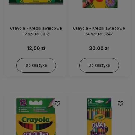
Crayola - Kredki świecowe
Crayola - Kredki świecowe
12 sztuki 0012
24 sztuki 0247
12,00 zł
20,00 zł
Do koszyka
Do koszyka
Do ulubionych
Do ulubi