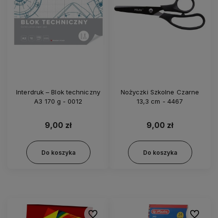
Interdruk – Blok techniczny
Nożyczki Szkolne Czarne
A3 170 g - 0012
13,3 cm - 4467
9,00 zł
9,00 zł
Do koszyka
Do koszyka
Do ulubionych
Do ulubi