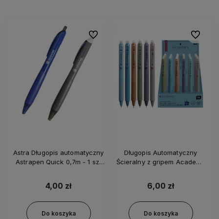
Do ulubionych
Do ulubi
Astra Długopis automatyczny
Długopis Automatyczny
Astrapen Quick 0,7m - 1 szt
Ścieralny z gripem Academy
2880
1 szt - 2407
4,00 zł
6,00 zł
Do koszyka
Do koszyka