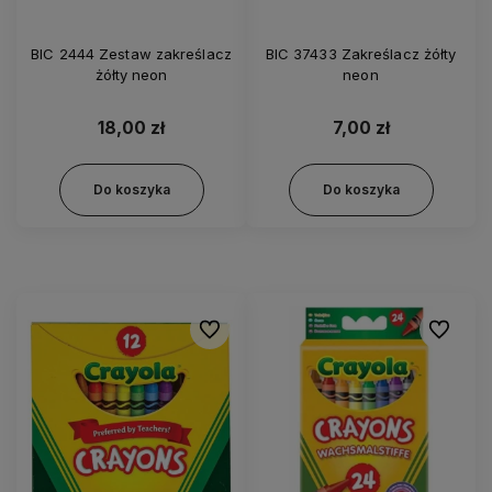
BIC 2444 Zestaw zakreślacz
BIC 37433 Zakreślacz żółty
żółty neon
neon
18,00 zł
7,00 zł
Do koszyka
Do koszyka
Do ulubionych
Do ulubi