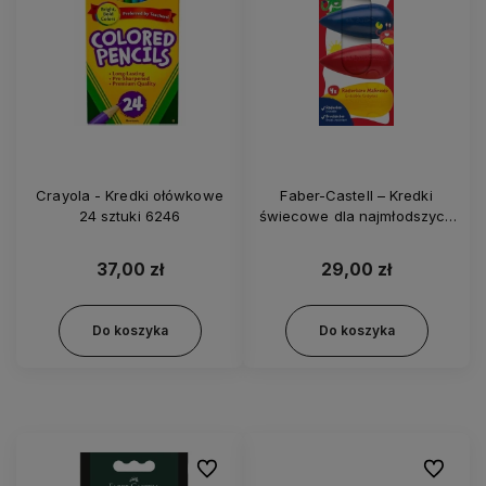
Crayola - Kredki ołówkowe
Faber-Castell – Kredki
24 sztuki 6246
świecowe dla najmłodszych
4 kolory 4084
37,00 zł
29,00 zł
Do koszyka
Do koszyka
Do ulubionych
Do ulubi