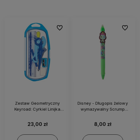
Do ulubionych
Do ulubi
Zestaw Geometryczny
Disney - Długopis żelowy
Keyroad: Cyrkiel Linijka
wymazywalny Scrump
Kątomierz Ekierka - 93872
2017090
23,00 zł
8,00 zł