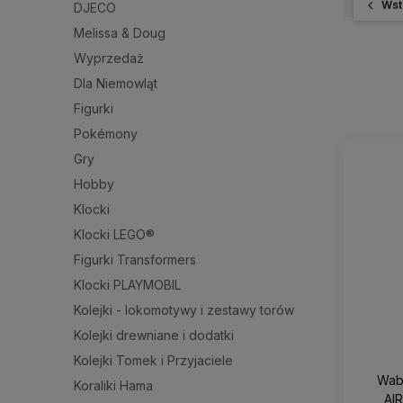
Wst
DJECO
Melissa & Doug
Wyprzedaż
Dla Niemowląt
Figurki
Pokémony
Gry
Hobby
Klocki
Klocki LEGO®
Figurki Transformers
Klocki PLAYMOBIL
Kolejki - lokomotywy i zestawy torów
Kolejki drewniane i dodatki
Kolejki Tomek i Przyjaciele
Wab
Koraliki Hama
AI