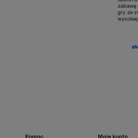
zabawę 
gry ze 
wysokiej
Pomoc
Moje konto