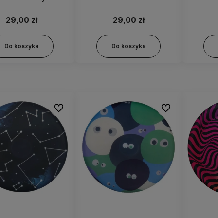
merangi - 0698
0698
29,00 zł
29,00 zł
Do koszyka
Do koszyka
Do ulubionych
Do ulubionych