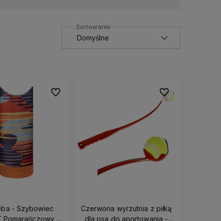
Do ulubionych
Do ulubionych
ba - Szybowiec
Czerwona wyrzutnia z piłką
T Pomarańczowy w
dla psa do aportowania -