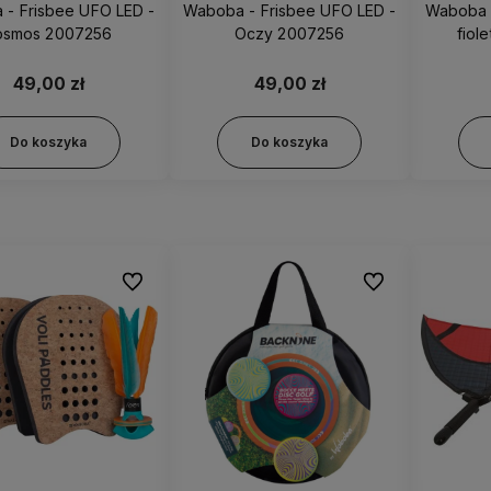
- Frisbee UFO LED -
Waboba - Frisbee UFO LED -
Waboba -
osmos 2007256
Oczy 2007256
fiol
49,00 zł
49,00 zł
Do koszyka
Do koszyka
Do ulubionych
Do ulubionych