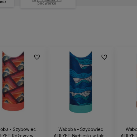
ecz
podwórko
Do ulubionych
Do ulubionych
oba - Szybowiec
Waboba - Szybowiec
Wabo
RLYFT Różowy w
AIRLYFT Niebieski w fale -
AIRLYF