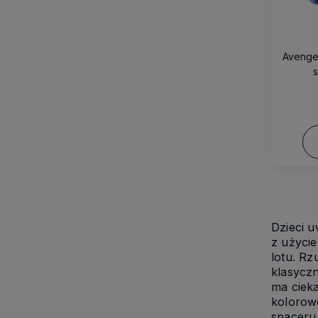
Avenge
Dzieci u
z użycie
lotu. Rz
klasyczn
ma cieka
kolorowe
spaceru