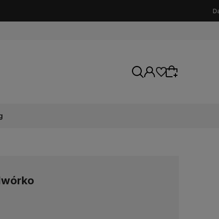
g
Wybierz coś dla siebie z naszej aktualnej
oferty lub zaloguj się, aby przywrócić dodane
produkty do listy z poprzedniej sesji.
odwórko