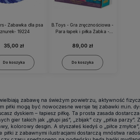
rs- Zabawka dla psa
B.Toys - Gra zręcznościowa -
sznurek- 19224
Para łapek i piłka Żabka -
BX1554
35,00 zł
89,00 zł
Do koszyka
Do koszyka
wielbiają zabawę na świeżym powietrzu, aktywność fizyczn
m piłki mogą być nowoczesne wersje tej zabawki m.in. dys
ucasz dyskiem – łapiesz piłkę. Ta prosta zasada dostarcza
ych gier takich jak „głupi jaś”, „zbijak” czy „piłka parzy”
wy, kolorowy desgin. A słyszałeś kiedyś o „piłce zmyłce”
 piłki z zabawnymi ilustracjami dostarczą mnóstwa radoś
 czy czasu spędzonego na podwórku będą bańki mydlane 