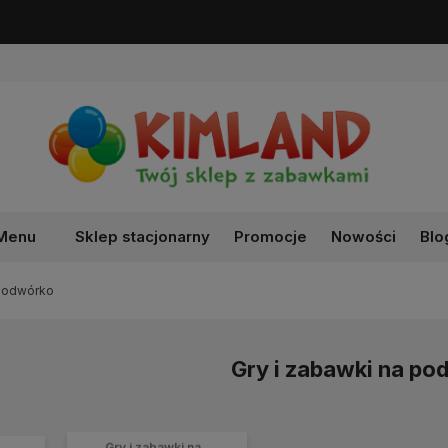
Darmowa dostawa od 99 zł!
Menu
Sklep stacjonarny
Promocje
Nowości
Blo
 podwórko
Gry i zabawki na p
Gry i zabawki na