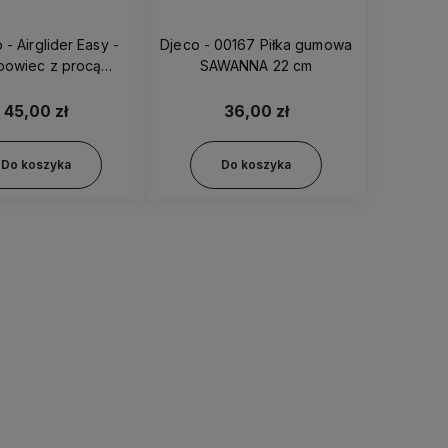
 - Airglider Easy -
Djeco - 00167 Piłka gumowa
bowiec z procą
SAWANNA 22 cm
rwony - 111030
45,00 zł
36,00 zł
Do koszyka
Do koszyka