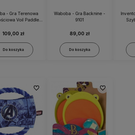
ba - Gra Terenowa
Waboba - Gra Backnine -
Invento
ściowa Voil Paddle -
9101
Szy
4076
cze
109,00 zł
89,00 zł
Do koszyka
Do koszyka
Do ulubionych
Do ulubionych