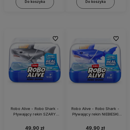
Do koszyka
Do koszyka
Do ulubionych
Do ulubi
Robo Alive - Robo Shark -
Robo Alive - Robo Shark -
Pływający rekin SZARY
Pływający rekin NIEBIESKI
50402
50402
49,90 zł
49,90 zł