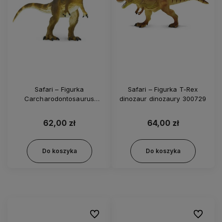
Safari – Figurka
Safari – Figurka T-Rex
Carcharodontosaurus
dinozaur dinozaury 300729
dinozaur dinozaury 305229
62,00 zł
64,00 zł
Do koszyka
Do koszyka
Do ulubionych
Do ulubi