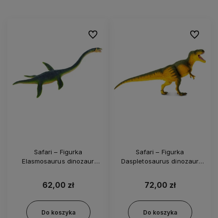
Do ulubionych
Do ulubi
Safari – Figurka
Safari – Figurka
Elasmosaurus dinozaur
Daspletosaurus dinozaur
dinozaury 302429
dinozaury 100572
62,00 zł
72,00 zł
Do koszyka
Do koszyka