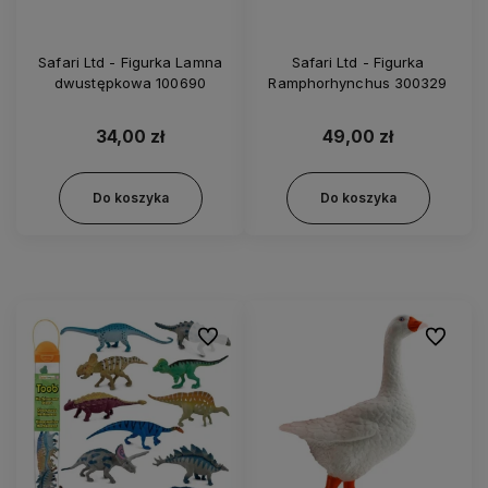
Safari Ltd - Figurka Lamna
Safari Ltd - Figurka
dwustępkowa 100690
Ramphorhynchus 300329
34,00 zł
49,00 zł
Do koszyka
Do koszyka
Do ulubionych
Do ulubi