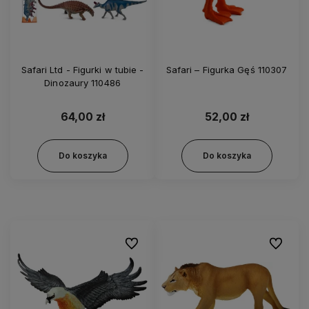
Safari Ltd - Figurki w tubie -
Safari – Figurka Gęś 110307
Dinozaury 110486
64,00 zł
52,00 zł
Do koszyka
Do koszyka
Do ulubionych
Do ulubi