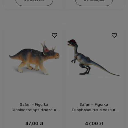
Do ulubionych
Do ulubi
Safari – Figurka
Safari – Figurka
Diabloceratops dinozaur
Dilophosaurus dinozaur
dinozaury 301129
dinozaury 287829
47,00 zł
47,00 zł