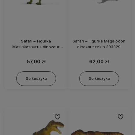
Safari – Figurka
Safari – Figurka Megalodon
Masiakasaurus dinozaur
dinozaur rekin 303329
dinozaury 305329
57,00 zł
62,00 zł
Do koszyka
Do koszyka
Do ulubionych
Do ulubi