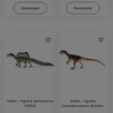
Do koszyka
Do koszyka
Do ulubionych
Do ulubi
Safari – Figurka Spinosaurus
Safari – Figurka
100825
Cryolophosaurus dinozaur
dinozaury 100574