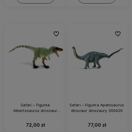
Do ulubionych
Do ulubi
Safari – Figurka
Safari – Figurka Apatosaurus
Albertosaurus dinozaur
dinozaur dinozaury 300429
dinozaury 100740
72,00 zł
77,00 zł