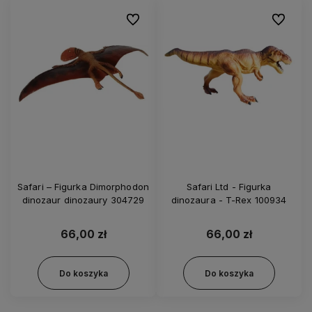
Do ulubionych
Do ulubi
Safari – Figurka Dimorphodon
Safari Ltd - Figurka
dinozaur dinozaury 304729
dinozaura - T-Rex 100934
66,00 zł
66,00 zł
Do koszyka
Do koszyka