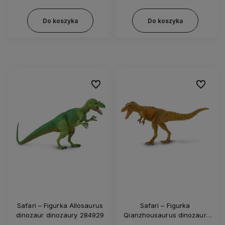
Do koszyka
Do koszyka
Do ulubionych
Do ulubi
Safari – Figurka Allosaurus
Safari – Figurka
dinozaur dinozaury 284929
Qianzhousaurus dinozaur
dinozaury 100352