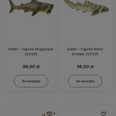
Safari – Figurka Długoszpar
Safari – Figurka Rekin
223429
brodaty 223329
39,00 zł
39,00 zł
Do koszyka
Do koszyka
Do ulubionych
Do ulubi