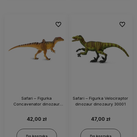
Do ulubionych
Do ulubi
Safari – Figurka
Safari – Figurka Velociraptor
Concavenator dinozaur
dinozaur dinozaury 30001
dinozaury 00355
42,00 zł
47,00 zł
Do koszyka
Do koszyka