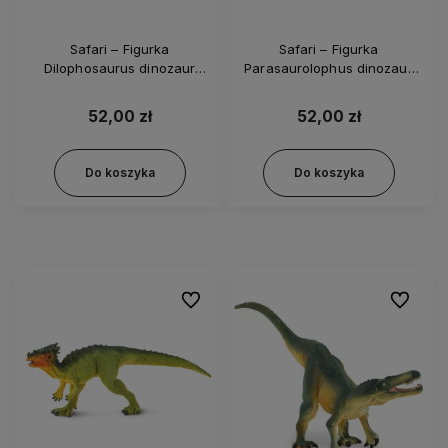
Safari – Figurka
Safari – Figurka
Dilophosaurus dinozaur
Parasaurolophus dinozaur
dinozaury 100508
dinozaury 306029
52,00 zł
52,00 zł
Do koszyka
Do koszyka
Do ulubionych
Do ulubi