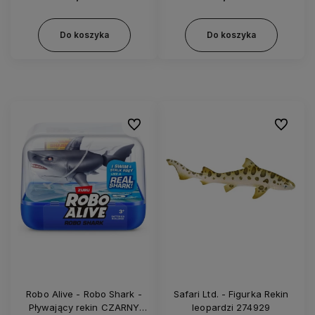
Do koszyka
Do koszyka
Do ulubionych
Do ulubi
Robo Alive - Robo Shark -
Safari Ltd. - Figurka Rekin
Pływający rekin CZARNY
leopardzi 274929