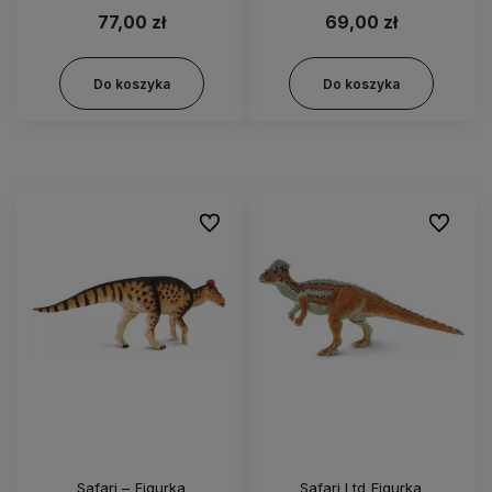
77,00 zł
69,00 zł
Do koszyka
Do koszyka
Do ulubionych
Do ulubi
Safari – Figurka
Safari Ltd Figurka