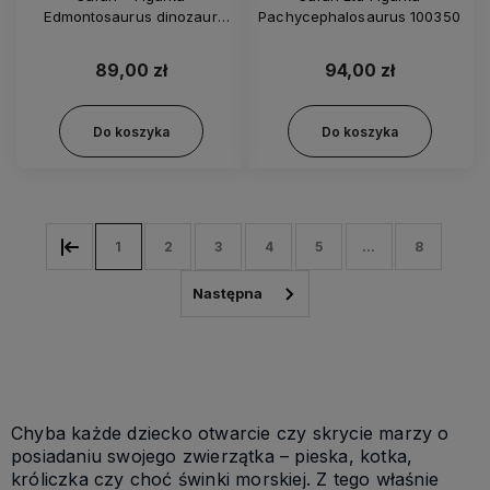
Edmontosaurus dinozaur
Pachycephalosaurus 100350
dinozaury 100358
89,00 zł
94,00 zł
Do koszyka
Do koszyka
1
2
3
4
5
...
8
Chyba każde dziecko otwarcie czy skrycie marzy o
posiadaniu swojego zwierzątka – pieska, kotka,
króliczka czy choć świnki morskiej. Z tego właśnie