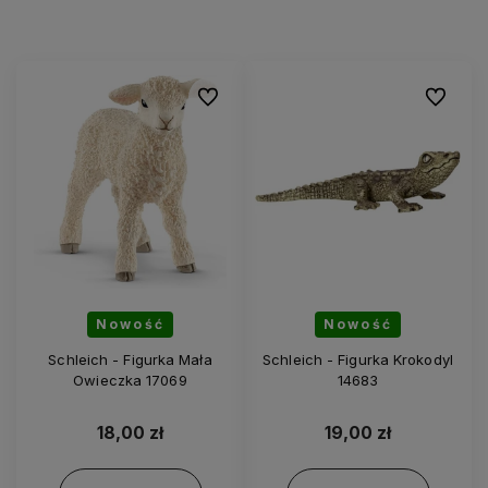
Do ulubionych
Do ulubi
Nowość
Nowość
Schleich - Figurka Mała
Schleich - Figurka Krokodyl
Owieczka 17069
14683
18,00 zł
19,00 zł