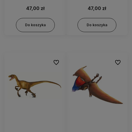
47,00 zł
47,00 zł
Do koszyka
Do koszyka
Do ulubionych
Do ulubi