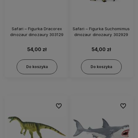
Safari – Figurka Dracorex
Safari – Figurka Suchomimus
dinozaur dinozaury 303129
dinozaur dinozaury 302929
54,00 zł
54,00 zł
Do koszyka
Do koszyka
Do ulubionych
Do ulubi