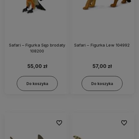
Safari – Figurka Sęp brodaty
Safari – Figurka Lew 104992
108200
55,00 zł
57,00 zł
Do koszyka
Do koszyka
Do ulubionych
Do ulubi