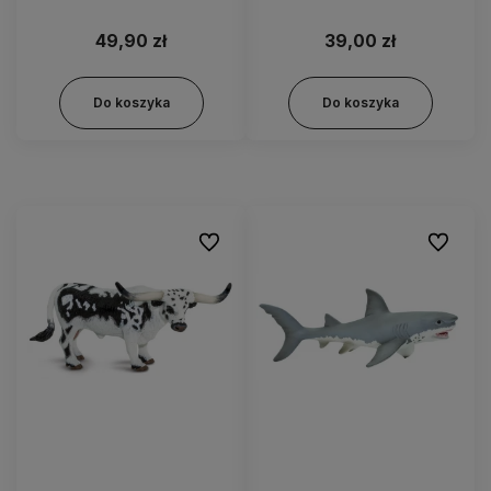
50402
49,90 zł
39,00 zł
Do koszyka
Do koszyka
Do ulubionych
Do ulubi