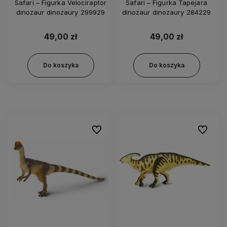
Safari – Figurka Velociraptor
Safari – Figurka Tapejara
dinozaur dinozaury 299929
dinozaur dinozaury 284229
49,00 zł
49,00 zł
Do koszyka
Do koszyka
Do ulubionych
Do ulubi