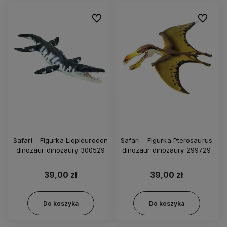
Do ulubionych
Do ulubi
Safari – Figurka Liopleurodon
Safari – Figurka Pterosaurus
dinozaur dinozaury 300529
dinozaur dinozaury 299729
39,00 zł
39,00 zł
Do koszyka
Do koszyka