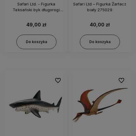
Safari Ltd. - Figurka
Safari Ltd – Figurka Żarłacz
Teksański byk długorogi
biały 275029
100261
49,00 zł
40,00 zł
Do koszyka
Do koszyka
Do ulubionych
Do ulubi