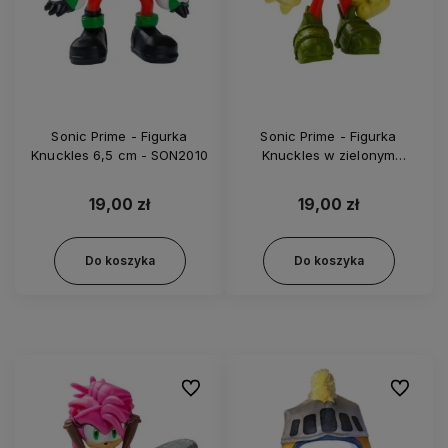
Sonic Prime - Figurka
Sonic Prime - Figurka
Knuckles 6,5 cm - SON2010
Knuckles w zielonym
kapeluszu 6,5 cm - SON2010
19,00 zł
19,00 zł
Do koszyka
Do koszyka
Do ulubionych
Do ulubi