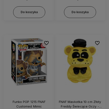
Do koszyka
Do koszyka
Do ulubionych
Do ulubi
Funko POP 1215 FNAF
FNAF Maskotka 10 cm Złoty
Customed Mimic
Freddy Świecące Oczy -