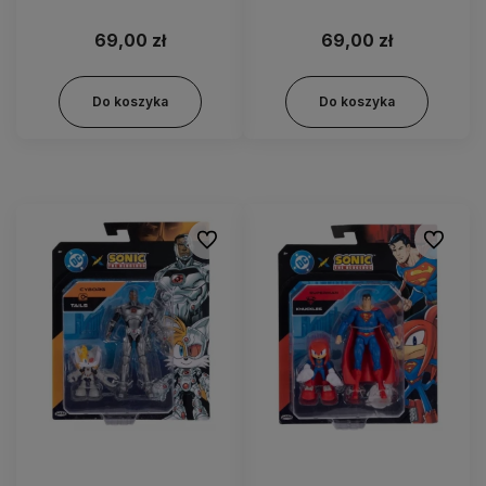
FNF0045 FNF0050
69,00 zł
69,00 zł
Do koszyka
Do koszyka
Do ulubionych
Do ulubi