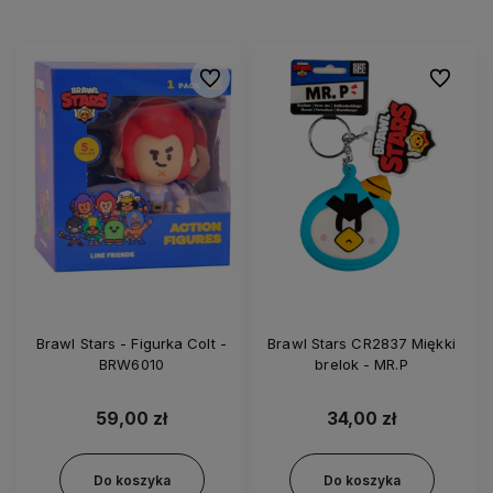
Do ulubionych
Do ulubi
Brawl Stars - Figurka Colt -
Brawl Stars CR2837 Miękki
BRW6010
brelok - MR.P
59,00 zł
34,00 zł
Do koszyka
Do koszyka