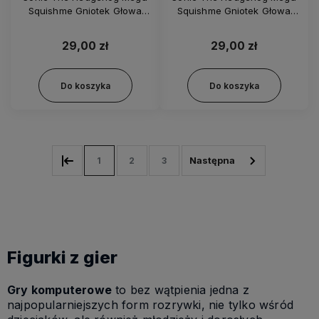
Squishme Gniotek Głowa
Squishme Gniotek Głowa
Tailsa - JTSC-4151
Knuckles - JTSC-4151
29,00 zł
29,00 zł
Do koszyka
Do koszyka
1
2
3
Figurki z gier
Gry komputerowe
to bez wątpienia jedna z
najpopularniejszych form rozrywki, nie tylko wśród