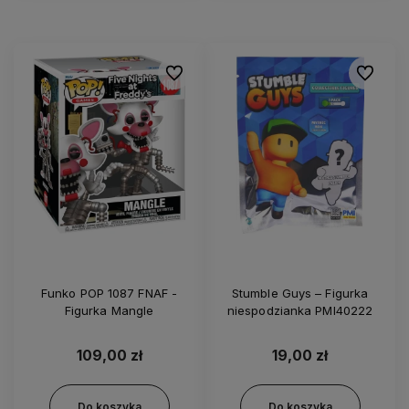
Do ulubionych
Do ulubi
Funko POP 1087 FNAF -
Stumble Guys – Figurka
Figurka Mangle
niespodzianka PMI40222
109,00 zł
19,00 zł
Do koszyka
Do koszyka