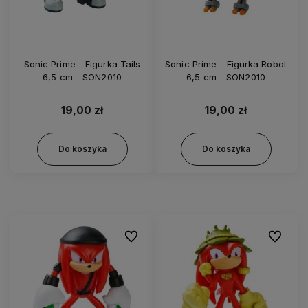
Sonic Prime - Figurka Tails
Sonic Prime - Figurka Robot
6,5 cm - SON2010
6,5 cm - SON2010
19,00 zł
19,00 zł
Do koszyka
Do koszyka
Do ulubionych
Do ulubi