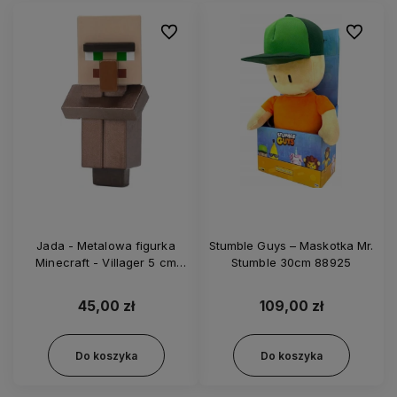
Do ulubionych
Do ulubi
Jada - Metalowa figurka
Stumble Guys – Maskotka Mr.
Minecraft - Villager 5 cm
Stumble 30cm 88925
85138
45,00 zł
109,00 zł
Do koszyka
Do koszyka