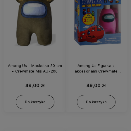
Among Us – Maskotka 30 cm
Among Us Figurka z
- Crewmate Miś AU7206
akcesoriami Crewmate
Różowy 12 cm - Seria 2 -
AU6210
49,00 zł
49,00 zł
Do koszyka
Do koszyka