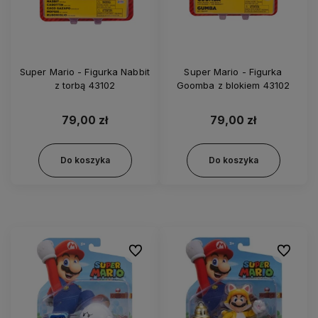
Super Mario - Figurka Nabbit
Super Mario - Figurka
z torbą 43102
Goomba z blokiem 43102
79,00 zł
79,00 zł
Do koszyka
Do koszyka
Do ulubionych
Do ulubi