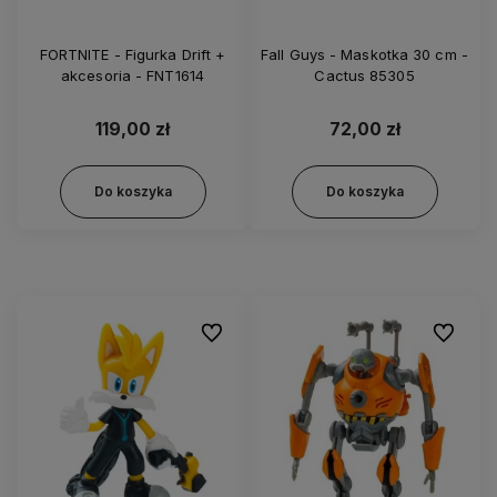
FORTNITE - Figurka Drift +
Fall Guys - Maskotka 30 cm -
akcesoria - FNT1614
Cactus 85305
119,00 zł
72,00 zł
Do koszyka
Do koszyka
Do ulubionych
Do ulubi