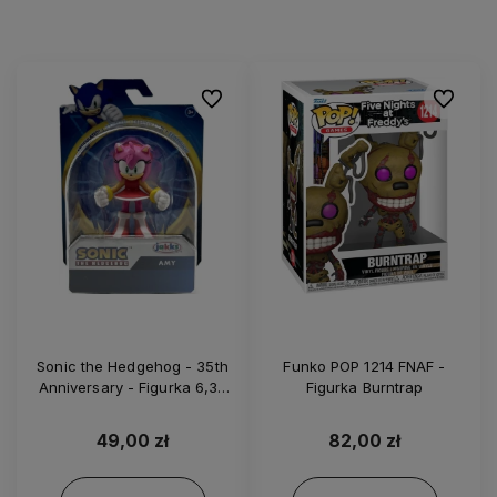
Do ulubionych
Do ulubi
Sonic the Hedgehog - 35th
Funko POP 1214 FNAF -
Anniversary - Figurka 6,35
Figurka Burntrap
cm Amy - 41659
49,00 zł
82,00 zł