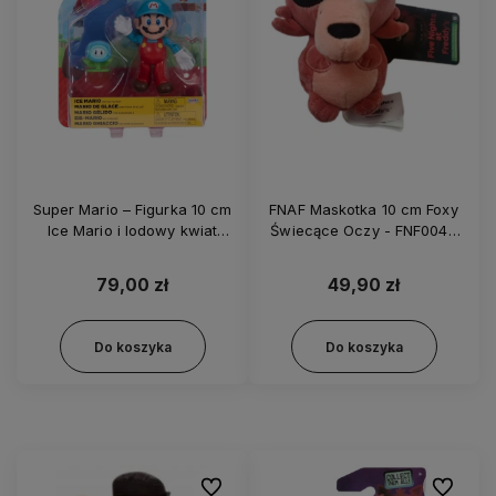
Super Mario – Figurka 10 cm
FNAF Maskotka 10 cm Foxy
Ice Mario i lodowy kwiat
Świecące Oczy - FNF0045
43102
FNF0047
79,00 zł
49,90 zł
Do koszyka
Do koszyka
Do ulubionych
Do ulubi