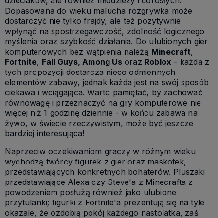
dzieciaków, ale również młodzieży i dorosłych.
Dopasowana do wieku malucha rozgrywka może
dostarczyć nie tylko frajdy, ale też pozytywnie
wpłynąć na spostrzegawczość, zdolność logicznego
myślenia oraz szybkość działania. Do ulubionych gier
komputerowych bez wątpienia należą
Minecraft
,
Fortnite
,
Fall Guys, Among Us
oraz
Roblox
- każda z
tych propozycji dostarcza nieco odmiennych
elementów zabawy, jednak każda jest na swój sposób
ciekawa i wciągająca. Warto pamiętać, by zachować
równowagę i przeznaczyć na gry komputerowe nie
więcej niż 1 godzinę dziennie - w końcu zabawa na
żywo, w świecie rzeczywistym, może być jeszcze
bardziej interesująca!
Naprzeciw oczekiwaniom graczy w różnym wieku
wychodzą twórcy figurek z gier oraz maskotek,
przedstawiających konkretnych bohaterów. Pluszaki
przedstawiające Alexa czy Steve'a z Minecrafta z
powodzeniem posłużą również jako ulubione
przytulanki; figurki z Fortnite'a prezentują się na tyle
okazale, że ozdobią pokój każdego nastolatka, zaś