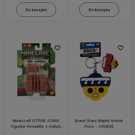
Do koszyka
Do koszyka
Do ulubionych
Do ulubi
Minecraft GTP08 JCN40
Brawl Stars Miękki brelok
Figurka Armadillo z małym
Poco - CR2836
armadillo