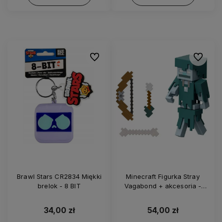
Do ulubionych
Do ulubi
Brawl Stars CR2834 Miękki
Minecraft Figurka Stray
brelok - 8 BIT
Vagabond + akcesoria -
JCN43
34,00 zł
54,00 zł