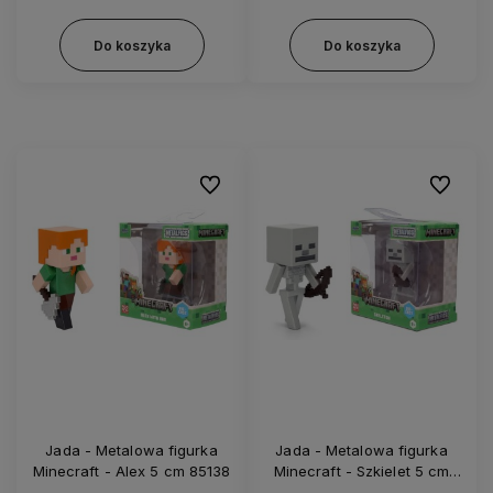
Do koszyka
Do koszyka
Do ulubionych
Do ulubi
Jada - Metalowa figurka
Jada - Metalowa figurka
Minecraft - Alex 5 cm 85138
Minecraft - Szkielet 5 cm
85138