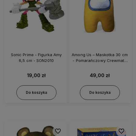
Sonic Prime - Figurka Amy
Among Us – Maskotka 30 cm
6,5 cm - SON2010
- Pomarańczowy Crewmate
z hełmem AU7206
19,00 zł
49,00 zł
Do koszyka
Do koszyka
Do ulubionych
Do ulubi