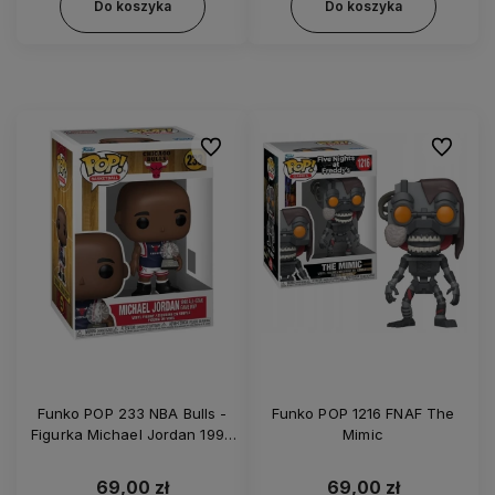
Do koszyka
Do koszyka
Do ulubionych
Do ulubi
Funko POP 233 NBA Bulls -
Funko POP 1216 FNAF The
Figurka Michael Jordan 1998
Mimic
All-Star Game MVP
69,00 zł
69,00 zł