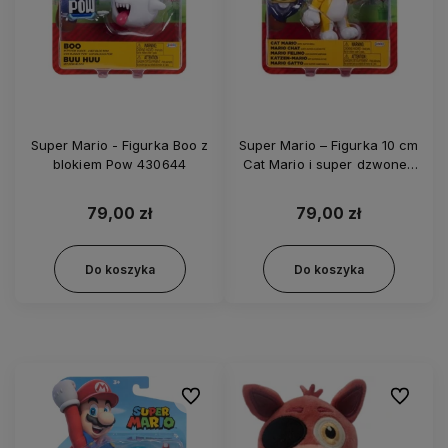
Super Mario - Figurka Boo z
Super Mario – Figurka 10 cm
blokiem Pow 430644
Cat Mario i super dzwonek
430644
79,00 zł
79,00 zł
Do koszyka
Do koszyka
Do ulubionych
Do ulubi