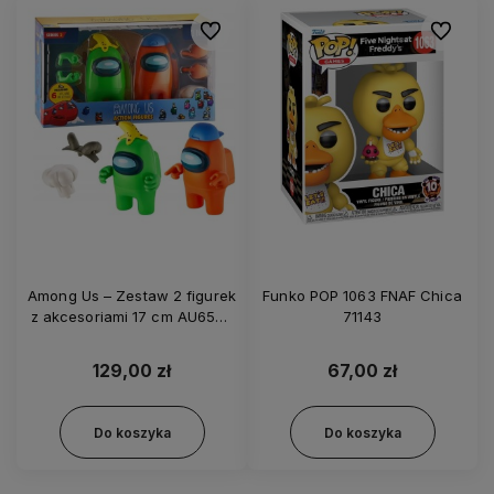
Do ulubionych
Do ulubi
Among Us – Zestaw 2 figurek
Funko POP 1063 FNAF Chica
z akcesoriami 17 cm AU6552
71143
- zielona i pomarańczowa
129,00 zł
67,00 zł
Do koszyka
Do koszyka