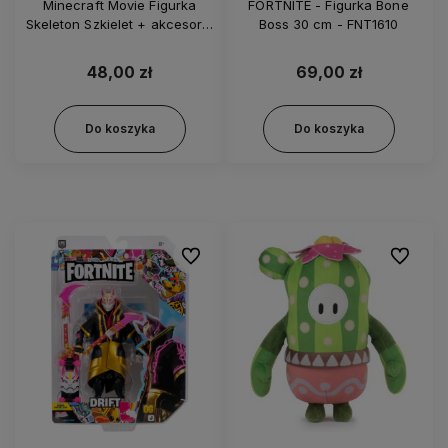
Minecraft Movie Figurka
FORTNITE - Figurka Bone
Skeleton Szkielet + akcesoria
Boss 30 cm - FNT1610
- JFR60
48,00 zł
69,00 zł
Do koszyka
Do koszyka
Do ulubionych
Do ulubi