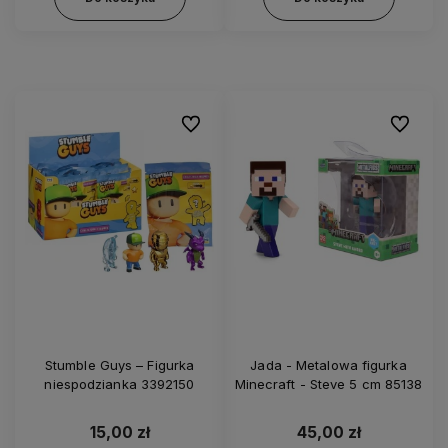
Do ulubionych
Do ulubi
Stumble Guys – Figurka
Jada - Metalowa figurka
niespodzianka 3392150
Minecraft - Steve 5 cm 85138
15,00 zł
45,00 zł