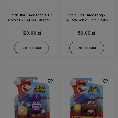
Sonic the Hedgehog & DC
Sonic The Hedgehog -
Comics - Figurka Shadow +
Figurka Sonic 6 cm 42809
Batman - 43096 30952
129,00 zł
59,00 zł
Do koszyka
Do koszyka
Do ulubionych
Do ulubi