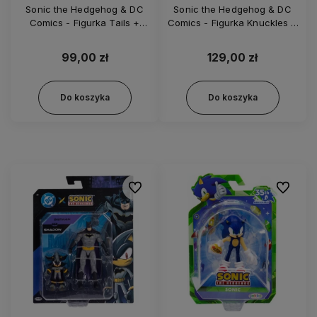
Sonic the Hedgehog & DC
Sonic the Hedgehog & DC
Comics - Figurka Tails +
Comics - Figurka Knuckles +
Cyborg - 43096 30969
Superman- 43096 30945
99,00 zł
129,00 zł
Do koszyka
Do koszyka
Do ulubionych
Do ulubi