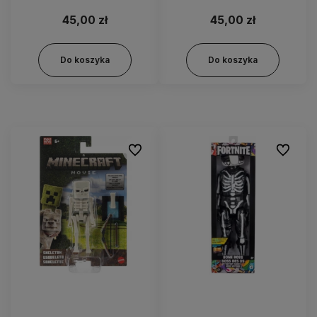
45,00 zł
45,00 zł
Do koszyka
Do koszyka
Do ulubionych
Do ulubi