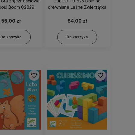
 Gra zręcznościowa
DJECO - 01625 Domino
boul Boom 02029
drewniane Leśne Zwierzątka
55,00 zł
84,00 zł
Do koszyka
Do koszyka
Do ulubionych
Do ulubionych