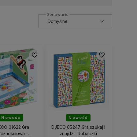
Do ulubionych
Do ulubionych
Nowość
Nowość
ECO 01622 Gra
DJECO 05247 Gra szukaj i
ęcznościowa -
znajdź - Robaczki