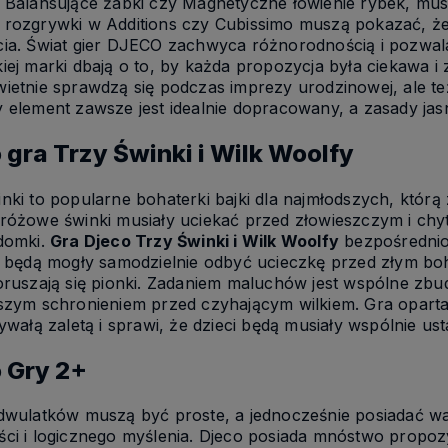
w Balansujące żabki czy Magnetyczne łowienie rybek, mus
 rozgrywki w Additions czy Cubissimo muszą pokazać, że
ia. Świat gier DJECO zachwyca różnorodnością i pozwala
iej marki dbają o to, by każda propozycja była ciekawa 
ietnie sprawdzą się podczas imprezy urodzinowej, ale t
 element zawsze jest idealnie dopracowany, a zasady jasn
 gra Trzy Świnki i Wilk Woolfy
nki to popularne bohaterki bajki dla najmłodszych, którą 
różowe świnki musiały uciekać przed złowieszczym i chytr
 domki.
Gra Djeco Trzy Świnki i Wilk Woolfy
bezpośrednio 
i będą mogły samodzielnie odbyć ucieczkę przed złym bo
oruszają się pionki. Zadaniem maluchów jest wspólne zbu
szym schronieniem przed czyhającym wilkiem. Gra oparta j
bywałą zaletą i sprawi, że dzieci będą musiały wspólnie usta
 Gry 2+
 dwulatków muszą być proste, a jednocześnie posiadać 
ci i logicznego myślenia. Djeco posiada mnóstwo propozyc