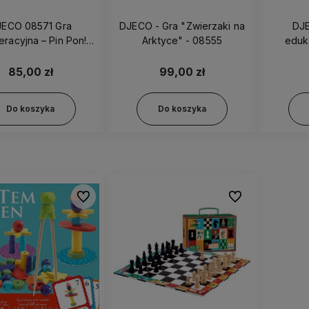
JECO 08571 Gra
DJECO - Gra "Zwierzaki na
DJ
racyjna – Pin Pon!
Arktyce" - 08555
eduk
Alarm!
85,00 zł
99,00 zł
Do koszyka
Do koszyka
Do ulubionych
Do ulubionych