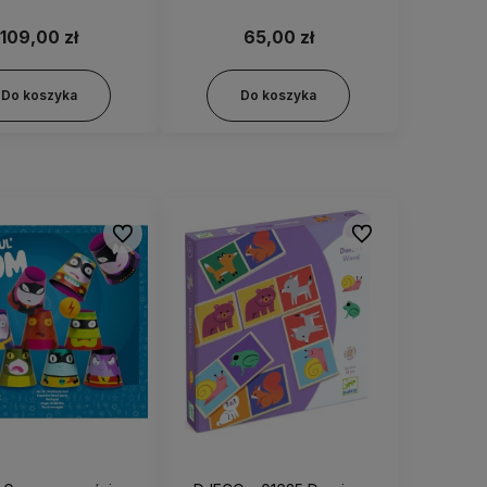
wanie pod lodem
109,00 zł
65,00 zł
Do koszyka
Do koszyka
Do ulubionych
Do ulubionych