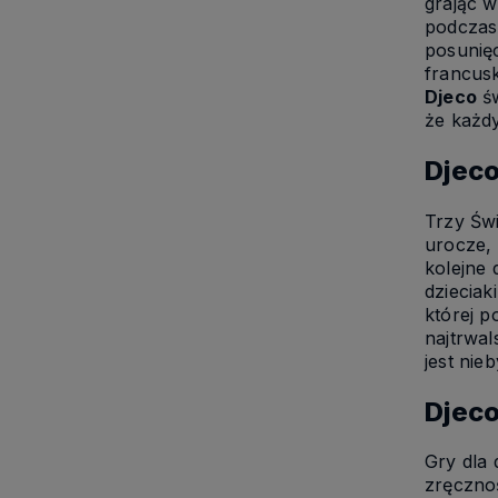
grając 
podczas
posunięc
francusk
Djeco
św
że każdy
Djeco
Trzy Świ
urocze, 
kolejne
dzieciak
której p
najtrwal
jest nie
Djeco
Gry dla
zręcznoś