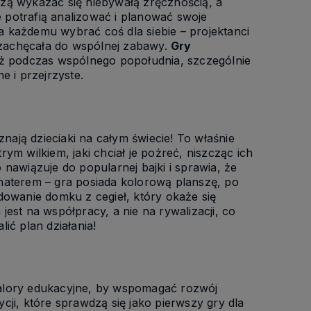
zą wykazać się niebywałą zręcznością, a
 potrafią analizować i planować swoje
 każdemu wybrać coś dla siebie – projektanci
i zachęcała do wspólnej zabawy.
Gry
eż podczas wspólnego popołudnia, szczególnie
e i przejrzyste.
znają dzieciaki na całym świecie! To właśnie
ym wilkiem, jaki chciał je pożreć, niszcząc ich
nawiązuje do popularnej bajki i sprawia, że
haterem – gra posiada kolorową planszę, po
dowanie domku z cegieł, który okaże się
est na współpracy, a nie na rywalizacji, co
lić plan działania!
walory edukacyjne, by wspomagać rozwój
ji, które sprawdzą się jako pierwszy gry dla