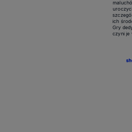
maluchó
uroczych
szczegól
ich środ
Gry ded
czyni je