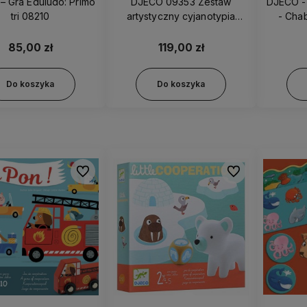
– Gra Eduludo: Primo
DJECO 09353 Zestaw
DJECO -
tri 08210
artystyczny cyjanotypia
- Cha
OCEAN
85,00 zł
119,00 zł
Do koszyka
Do koszyka
Do ulubionych
Do ulubionych