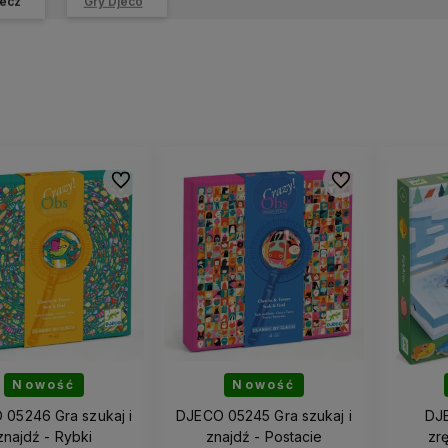
ecz
Gry Djeco
Do ulubionych
Do ulubionych
Nowość
Nowość
05246 Gra szukaj i
DJECO 05245 Gra szukaj i
DJ
znajdź - Rybki
znajdź - Postacie
zr