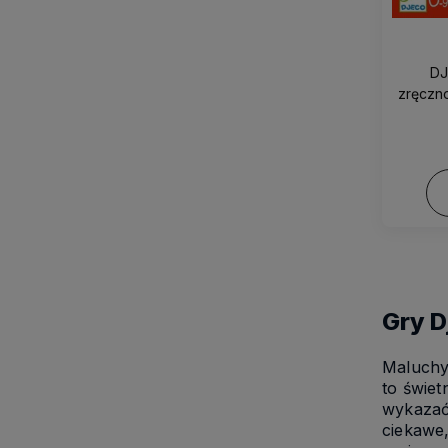
DJ
zręczn
Gry D
Maluchy 
to świet
wykazać 
ciekawe,