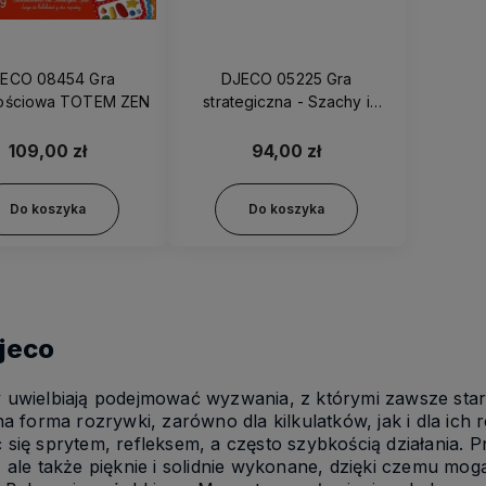
ECO 08454 Gra
DJECO 05225 Gra
ościowa TOTEM ZEN
strategiczna - Szachy i
warcaby w walizce
109,00 zł
94,00 zł
Do koszyka
Do koszyka
jeco
uwielbiają podejmować wyzwania, z którymi zawsze staraj
na forma rozrywki, zarówno dla kilkulatków, jak i dla ic
się sprytem, refleksem, a często szybkością działania.
 ale także pięknie i solidnie wykonane, dzięki czemu mo