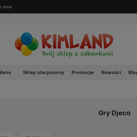
Darmowa dostawa od 99 zł!
Menu
Sklep stacjonarny
Promocje
Nowości
Blo
Gry Djeco