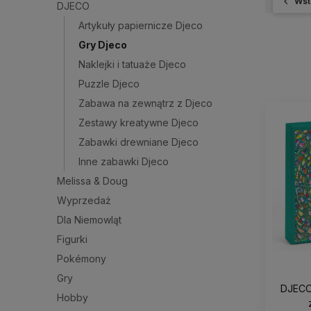
Wst
DJECO
Artykuły papiernicze Djeco
Gry Djeco
Naklejki i tatuaże Djeco
Puzzle Djeco
Zabawa na zewnątrz z Djeco
Zestawy kreatywne Djeco
Zabawki drewniane Djeco
Inne zabawki Djeco
Melissa & Doug
Wyprzedaż
Dla Niemowląt
Figurki
Pokémony
Gry
DJECO 
Hobby