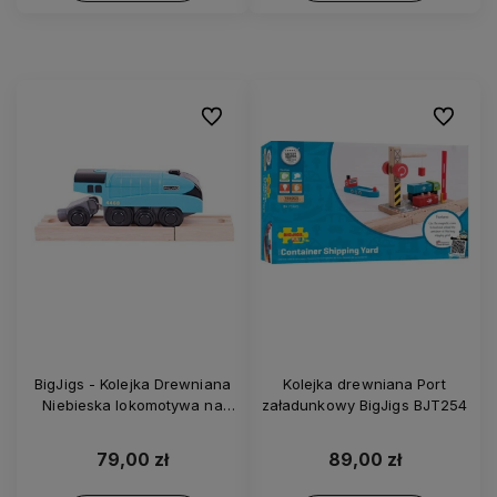
Do ulubionych
Do ulubi
BigJigs - Kolejka Drewniana
Kolejka drewniana Port
Niebieska lokomotywa na
załadunkowy BigJigs BJT254
baterie - Mallard BJT308
79,00 zł
89,00 zł