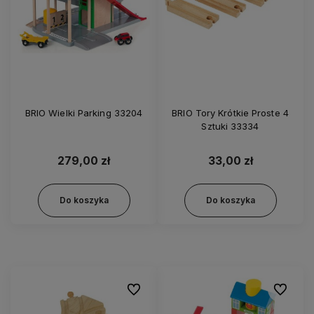
BRIO Wielki Parking 33204
BRIO Tory Krótkie Proste 4
Sztuki 33334
279,00 zł
33,00 zł
Do koszyka
Do koszyka
Do ulubionych
Do ulubi