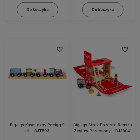
Do koszyka
Do koszyka
Do ulubionych
Do ulubi
BigJigs Kosmiczny Pociąg 9
BigJigs Straż Pożarna Remiza
el. - BJT503
Zestaw Przenośny - BJ38041