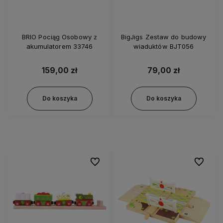
BRIO Pociąg Osobowy z
BigJigs Zestaw do budowy
akumulatorem 33746
wiaduktów BJT056
159,00 zł
79,00 zł
Do koszyka
Do koszyka
Do ulubionych
Do ulubi