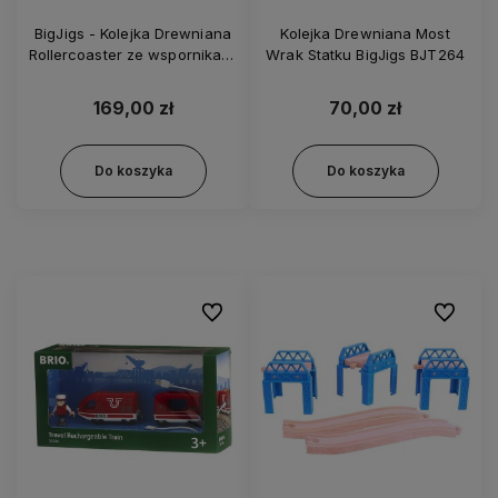
BigJigs - Kolejka Drewniana
Kolejka Drewniana Most
Rollercoaster ze wspornikami
Wrak Statku BigJigs BJT264
BJT121
169,00 zł
70,00 zł
Do koszyka
Do koszyka
Do ulubionych
Do ulubi