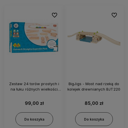
Do ulubionych
Do ulubi
Zestaw 24 torów prostych i
BigJigs - Most nad rzeką do
na łuku różnych wielkości
kolejek drewnianych BJT220
BigJigs BJT057
99,00 zł
85,00 zł
Do koszyka
Do koszyka