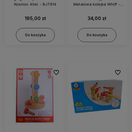
Kosmos 40el. - BJT614
Metalowa kolejka Whiff -
Węch HNN13
195,00 zł
34,00 zł
Do koszyka
Do koszyka
Do ulubionych
Do ulubi