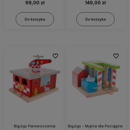
99,00 zł
149,00 zł
Do koszyka
Do koszyka
Do ulubionych
Do ulubi
BigJigs Parowozownia
BigJigs - Myjnia dla Pociągów