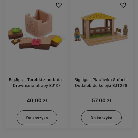
Do ulubionych
Do ulubi
BigJigs - Torebki z herbatą -
BigJigs - Placówka Safari -
Drewniane atrapy BJ137
Dodatek do kolejki BJT276
40,00 zł
57,00 zł
Do koszyka
Do koszyka