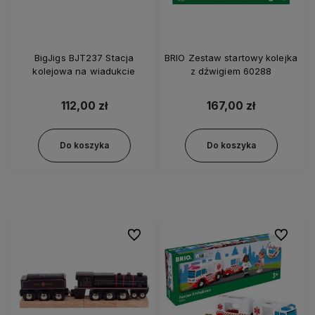
BigJigs BJT237 Stacja
BRIO Zestaw startowy kolejka
kolejowa na wiadukcie
z dźwigiem 60288
112,00 zł
167,00 zł
Do koszyka
Do koszyka
Do ulubionych
Do ulubi