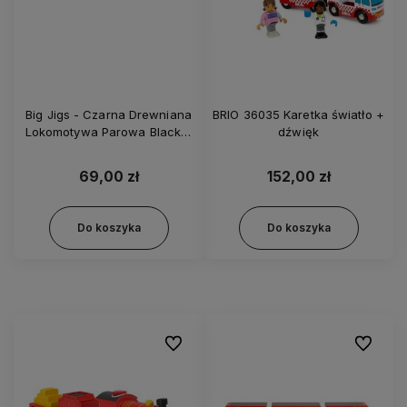
Big Jigs - Czarna Drewniana
BRIO 36035 Karetka światło +
Lokomotywa Parowa Black 5
dźwięk
- BJT454
69,00 zł
152,00 zł
Do koszyka
Do koszyka
Do ulubionych
Do ulubi