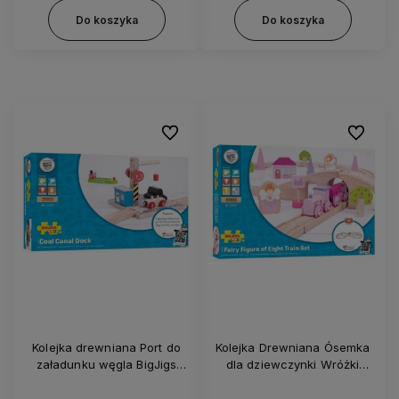
Do koszyka
Do koszyka
Do ulubionych
Do ulubi
Kolejka drewniana Port do
Kolejka Drewniana Ósemka
załadunku węgla BigJigs
dla dziewczynki Wróżki
BJT257
BigJigs BJT022