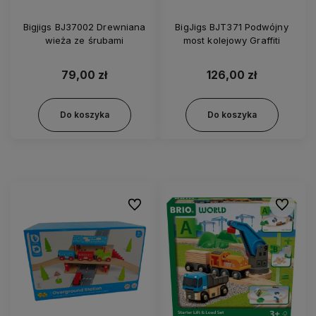
Bigjigs BJ37002 Drewniana
BigJigs BJT371 Podwójny
wieża ze śrubami
most kolejowy Graffiti
79,00 zł
126,00 zł
Do koszyka
Do koszyka
Do ulubionych
Do ulubi