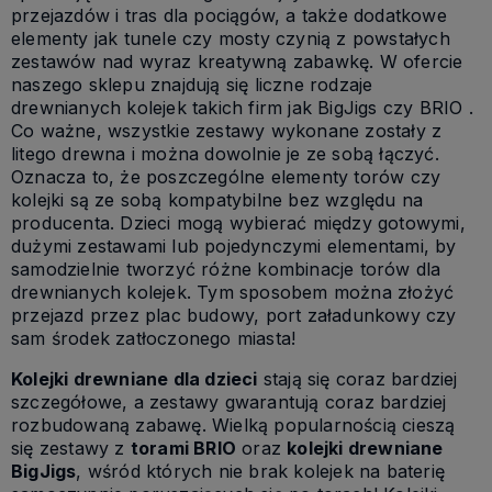
przejazdów i tras dla pociągów, a także dodatkowe
elementy jak tunele czy mosty czynią z powstałych
zestawów nad wyraz kreatywną zabawkę. W ofercie
naszego sklepu znajdują się liczne rodzaje
drewnianych kolejek takich firm jak BigJigs czy BRIO .
Co ważne, wszystkie zestawy wykonane zostały z
litego drewna i można dowolnie je ze sobą łączyć.
Oznacza to, że poszczególne elementy torów czy
kolejki są ze sobą kompatybilne bez względu na
producenta. Dzieci mogą wybierać między gotowymi,
dużymi zestawami lub pojedynczymi elementami, by
samodzielnie tworzyć różne kombinacje torów dla
drewnianych kolejek. Tym sposobem można złożyć
przejazd przez plac budowy, port załadunkowy czy
sam środek zatłoczonego miasta!
Kolejki drewniane dla dzieci
stają się coraz bardziej
szczegółowe, a zestawy gwarantują coraz bardziej
rozbudowaną zabawę. Wielką popularnością cieszą
się zestawy z
torami BRIO
oraz
kolejki drewniane
BigJigs
, wśród których nie brak kolejek na baterię