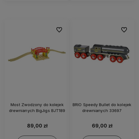
Do ulubionych
Do ulubi
Most Zwodzony do kolejek
BRIO Speedy Bullet do kolejek
drewnianych BigJigs BJT189
drewnianych 33697
89,00 zł
69,00 zł