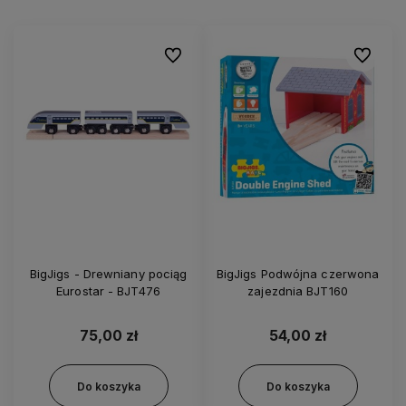
Do ulubionych
Do ulubi
BigJigs - Drewniany pociąg
BigJigs Podwójna czerwona
Eurostar - BJT476
zajezdnia BJT160
75,00 zł
54,00 zł
Do koszyka
Do koszyka