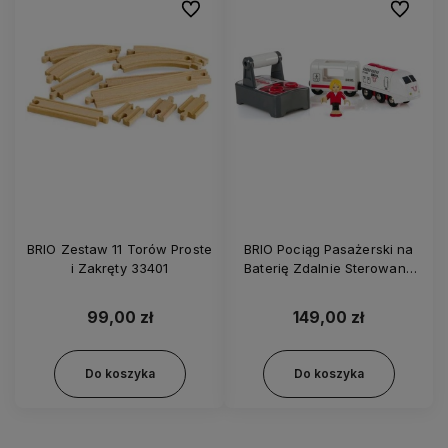
Do ulubionych
Do ulubi
BRIO Zestaw 11 Torów Proste
BRIO Pociąg Pasażerski na
i Zakręty 33401
Baterię Zdalnie Sterowany
33510
99,00 zł
149,00 zł
Do koszyka
Do koszyka