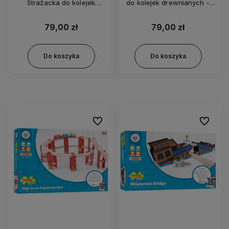
Strażacka do kolejek
do kolejek drewnianych -
drewnianych BJT262
BJT250
79,00 zł
79,00 zł
Do koszyka
Do koszyka
Do ulubionych
Do ulubi