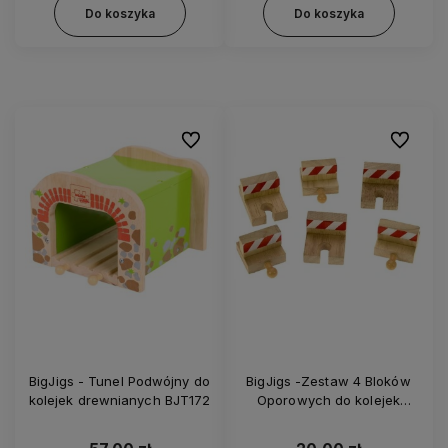
Do koszyka
Do koszyka
Do ulubionych
Do ulubi
BigJigs - Tunel Podwójny do
BigJigs -Zestaw 4 Bloków
kolejek drewnianych BJT172
Oporowych do kolejek
drewnianych BJT161