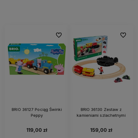
Do ulubionych
Do ulubi
BRIO 36127 Pociąg Świnki
BRIO 36130 Zestaw z
Peppy
kamieniami szlachetnymi
119,00 zł
159,00 zł