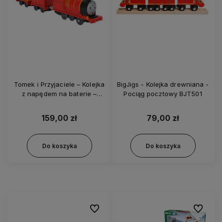
Tomek i Przyjaciele – Kolejka
BigJigs - Kolejka drewniana -
z napędem na baterie –
Pociąg pocztowy BJT501
Gadający Kuba HWY30
159,00 zł
79,00 zł
Do koszyka
Do koszyka
Do ulubionych
Do ulubi