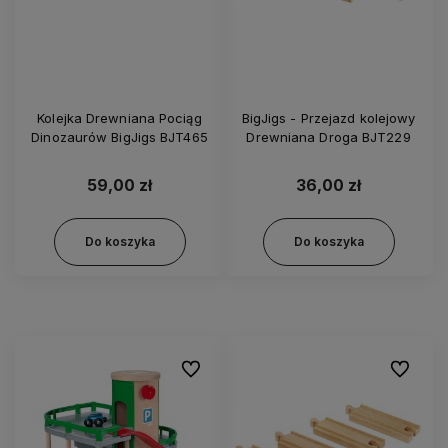
Kolejka Drewniana Pociąg
BigJigs - Przejazd kolejowy
Dinozaurów BigJigs BJT465
Drewniana Droga BJT229
59,00 zł
36,00 zł
Do koszyka
Do koszyka
Do ulubionych
Do ulubi