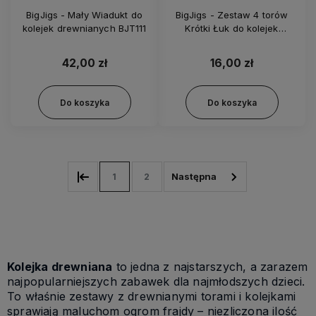
BigJigs - Mały Wiadukt do
BigJigs - Zestaw 4 torów
kolejek drewnianych BJT111
Krótki Łuk do kolejek
drewnianych BJT110
42,00 zł
16,00 zł
Do koszyka
Do koszyka
1
2
Kolejka drewniana
to jedna z najstarszych, a zarazem
najpopularniejszych zabawek dla najmłodszych dzieci.
To właśnie zestawy z drewnianymi torami i kolejkami
sprawiają maluchom ogrom frajdy – niezliczona ilość