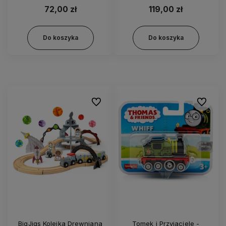
72,00 zł
119,00 zł
Do koszyka
Do koszyka
Do ulubionych
Do ulubi
BigJigs Kolejka Drewniana
Tomek i Przyjaciele -