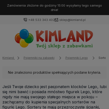
Zamówienia złożone do godziny 15:00 wysyłamy tego samego
dnia!
+48 533 343 402
sklep@kimland.pl
Kimland
Pojemniki na zabawki
Pojemniki Lego
Sortery
Nie znaleziono produktów spełniających podane kryteria.
Jeśli Twoje dziecko jest pasjonatem klocków Lego, lubi
się nimi bawić i posiada mnóstwo figurek Lego, które
nigdy nie mają swojego stałego miejsca w pokoju –
zachęcamy do kupienia specjalnych sorterów na
figurki Lego. Sortery te mają przezroczyste ścianki,