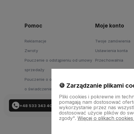
Pomoc
Moje konto
Reklamacje
Twoje zamówienia
Zwroty
Ustawienia konta
Pouczenie o odstąpieniu od umowy
Przechowalnia
sprzedaży
Pouczenie o odstąpieniu od umowy
🍪 Zarządzanie plikami co
o świadczenie usług
Pliki cookies i pokrewne im tech
pomagają nam dostosować ofert
+48 533 343 402
wykorzystanie przez nas wszystki
dostosować użycie plików do swo
zgody".
Więcej o plikach cookies
Skle