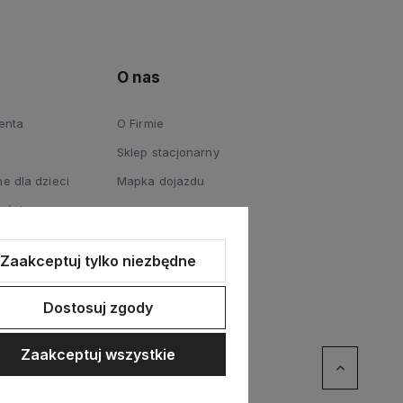
O nas
ienta
O Firmie
Sklep stacjonarny
e dla dzieci
Mapka dojazdu
ości
Zaakceptuj tylko niezbędne
Dostosuj zgody
Zaakceptuj wszystkie
erce