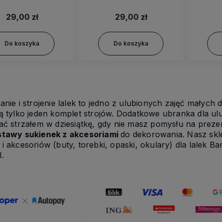
– HDJ39
radio – HDJ41
ch
29,00 zł
29,00 zł
Do koszyka
Do koszyka
anie i strojenie lalek to jedno z ulubionych zajęć małych
ją tylko jeden komplet strojów. Dodatkowe ubranka dla u
ać strzałem w dziesiątkę, gdy nie masz pomysłu na prezen
stawy sukienek z akcesoriami
do dekorowania. Nasz skl
i akcesoriów (buty, torebki, opaski, okulary) dla lalek 
l.