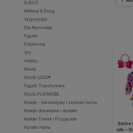
Wst
DJECO
Melissa & Doug
Wyprzedaż
Dla Niemowląt
Figurki
Pokémony
Gry
Hobby
Klocki
Klocki LEGO®
Figurki Transformers
Klocki PLAYMOBIL
Kolejki - lokomotywy i zestawy torów
Kolejki drewniane i dodatki
Kolejki Tomek i Przyjaciele
Barbie 
Koraliki Hama
lalki – 