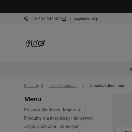
+48 533 343 402
sklep@kimland.pl
Kimland
Lalki i Akcesoria
Ubranka i akcesoria
Menu
Pojazdy dla dzieci- Majorette
Produkty dla młodzieży i dorosłych
Artykuły szkolne i dziecięce