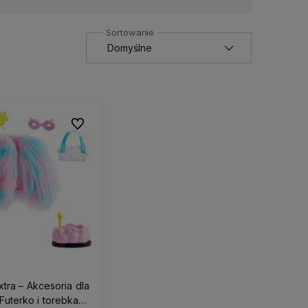
Do ulubionych
xtra – Akcesoria dla
– Futerko i torebka