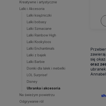
Kreatywne i artystyczne
Lalki i Akcesoria
Lalki księżniczki
Lalki bobasy
Lalki Szmaciane
Lalki Rainbow High
Lalki Kookyloos
Lalki Enchantimals
Przebier
zawiera
Lalki z bajek
się okaz
Lalki Barbie
oraz ze
Domki dla lalek i mebelki
ubranek 
Annabel
LOL Surprise!
Disney
Ubranka i akcesoria
Na świeżym powietrzu
Odgrywanie ról