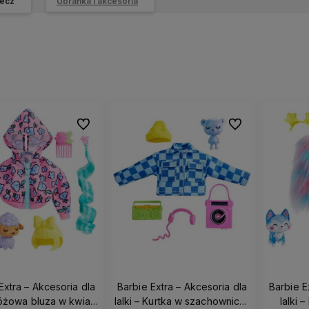
ecz
Ubranka i akcesoria
Do ulubionych
Do ulubionych
Extra – Akcesoria dla
Barbie Extra – Akcesoria dla
Barbie E
Różowa bluza w kwiaty
lalki – Kurtka w szachownicę i
lalki 