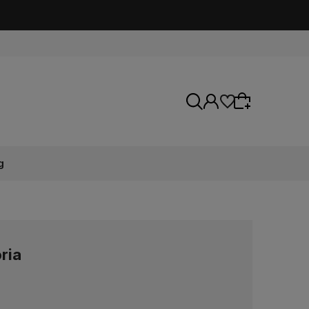
g
Wybierz coś dla siebie z naszej aktualnej
oferty lub zaloguj się, aby przywrócić dodane
produkty do listy z poprzedniej sesji.
ria