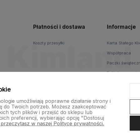
Płatności i dostawa
Informacje
Koszty przesyłki
Karta Stałego Kl
Współpraca
Paczki świąteczn
Polityka prywatn
Regulamin
okie
nologie umożliwiają poprawne działanie strony i
ę do Twoich potrzeb. Możesz zaakceptować
ch tych plików i przejść do sklepu lub
ich preferencji, wybierając opcję "Dostosuj
 przeczytasz w naszej Polityce prywatności.
p internetowy Shoper.pl
Szablon Shoper Modern 3.0™
od GrowComm