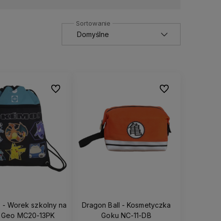
Do ulubionych
Do ulubionych
- Worek szkolny na
Dragon Ball - Kosmetyczka
y Geo MC20-13PK
Goku NC-11-DB