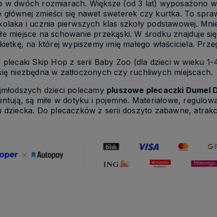
e w dwóch rozmiarach. Większe (od 3 lat) wyposażono w
głównej zmieści się nawet sweterek czy kurtka. To sprawi
olaka i ucznia pierwszych klas szkoły podstawowej. Mniej
e miejsce na schowanie przekąski. W środku znajduje si
kietkę, na której wypiszemy imię małego właściciela. Pr
 plecaki Skip Hop z serii Baby Zoo (dla dzieci w wieku 
się niezbędna w zatłoczonych czy ruchliwych miejscach.
ajmłodszych dzieci polecamy
pluszowe plecaczki Dumel 
entują, są miłe w dotyku i pojemne. Materiałowe, regulo
u dziecka. Do plecaczków z serii doszyto zabawne, atrak