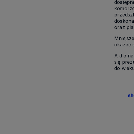
dostępn
komorze 
przedszk
doskonał
oraz pla
Mniejsze
okazać 
A dla n
się prez
do wiek