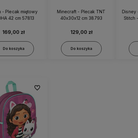
ch - Plecak miętowy
Minecraft - Plecak TNT
Disney 
OHA 42 cm 57813
40x30x12 cm 38793
Stitch
169,00 zł
129,00 zł
Do koszyka
Do koszyka
Do ulubionych