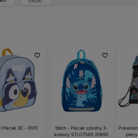
ecz
Plecaki
Do ulubionych
Do ulubionych
 Plecak 3D - 31011
Stitch - Plecak szkolny 3-
Pokemon 
komory STLO7560 20890
plec