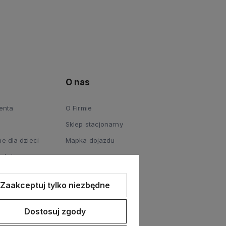
O nas
ienta
O Firmie
Sklep stacjonarny
e dla dzieci
Mapka dojazdu
ości
Zaakceptuj tylko niezbędne
Dostosuj zgody