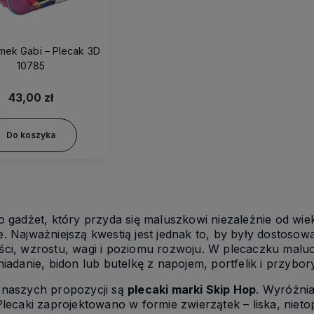
mek Gabi – Plecak 3D
10785
43,00 zł
Do koszyka
o gadżet, który przyda się maluszkowi niezależnie od wie
. Najważniejszą kwestią jest jednak to, by były dostosow
ści, wzrostu, wagi i poziomu rozwoju. W plecaczku mal
niadanie, bidon lub butelkę z napojem, portfelik i przybor
 naszych propozycji są
plecaki marki Skip Hop
. Wyróżnia
Plecaki zaprojektowano w formie zwierzątek – liska, nieto