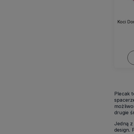
Koci Do
Plecak t
spacerze
możliwo
drugie ś
Jedną z
design. 