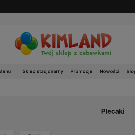
Darmowa dostawa od 99 zł!
Menu
Sklep stacjonarny
Promocje
Nowości
Blo
Plecaki