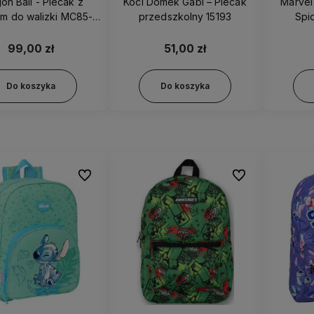
on Ball - Plecak z
Koci Domek Gabi – Plecak
Marvel
m do walizki MC85-
przedszkolny 15193
Spi
06DB
99,00 zł
51,00 zł
Do koszyka
Do koszyka
Do ulubionych
Do ulubionych