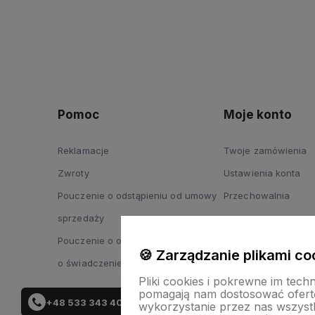
Pomoc
Moje konto
Reklamacje
Twoje zamówienia
Zwroty
Ustawienia konta
Pouczenie o odstąpieniu od umowy
Przechowalnia
sprzedaży
Pouczenie o odstąpieniu od umowy
🍪 Zarządzanie plikami co
o świadczenie usług
Pliki cookies i pokrewne im tech
pomagają nam dostosować ofert
+48 533 343 402
wykorzystanie przez nas wszystki