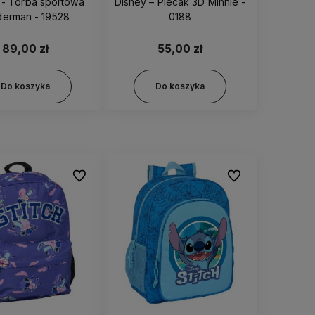
 - Torba sportowa
Disney – Plecak 3D Minnie -
derman - 19528
0188
89,00 zł
55,00 zł
Do koszyka
Do koszyka
Do ulubionych
Do ulubionych