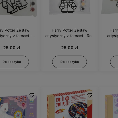
ry Potter Zestaw
Harry Potter Zestaw
Harr
styczny z farbami -
artystyczny z farbami - Ron
artyst
id 40059 2018374
40035 2018374
Hermio
25,00 zł
25,00 zł
Do koszyka
Do koszyka
Do ulubionych
Do ulubionych