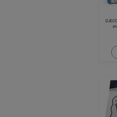
DJECO 
zn