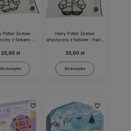
y Potter Zestaw
Harry Potter Zestaw
yczny z farbami -
artystyczny z farbami - Harry
na 40028 2018374
40011 2018374
25,00 zł
25,00 zł
Do koszyka
Do koszyka
Do ulubionych
Do ulubionych