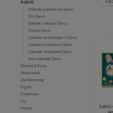
DJE
DJECO
Artykuły papiernicze Djeco
Gry Djeco
Naklejki i tatuaże Djeco
Puzzle Djeco
Zabawa na zewnątrz z Djeco
Zestawy kreatywne Djeco
Zabawki drewniane Djeco
Inne zabawki Djeco
Melissa & Doug
Wyprzedaż
Dla Niemowląt
Figurki
Pokémony
Gry
DJECO 
Hobby
uk