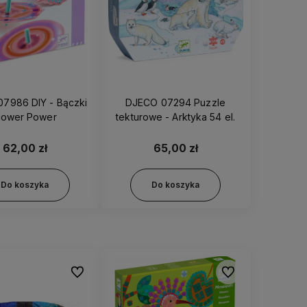
7986 DIY - Bączki
DJECO 07294 Puzzle
lower Power
tekturowe - Arktyka 54 el.
62,00 zł
65,00 zł
Do koszyka
Do koszyka
Do ulubionych
Do ulubionych