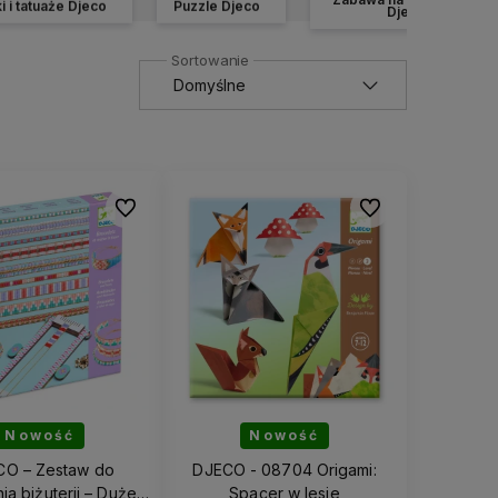
i i tatuaże Djeco
Puzzle Djeco
Djeco
Do ulubionych
Do ulubionych
Nowość
Nowość
CO – Zestaw do
DJECO - 08704 Origami:
ia biżuterii – Duże
Spacer w lesie