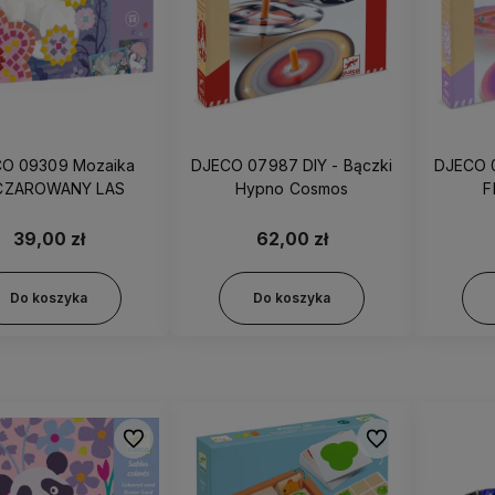
O 09309 Mozaika
DJECO 07987 DIY - Bączki
DJECO 0
CZAROWANY LAS
Hypno Cosmos
F
39,00 zł
62,00 zł
Do koszyka
Do koszyka
Do ulubionych
Do ulubionych