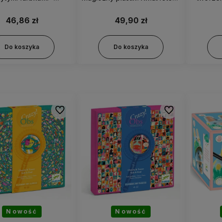
Zwierzątka
79001
k
46,86 zł
49,90 zł
Do koszyka
Do koszyka
Do ulubionych
Do ulubionych
Nowość
Nowość