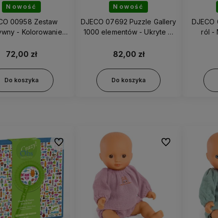
Nowość
Nowość
CO 00958 Zestaw
DJECO 07692 Puzzle Gallery
DJECO 
ywny - Kolorowanie
1000 elementów - Ukryte w
ról -
 plastyczną OCEAN
naturze
72,00 zł
82,00 zł
Do koszyka
Do koszyka
Do ulubionych
Do ulubionych