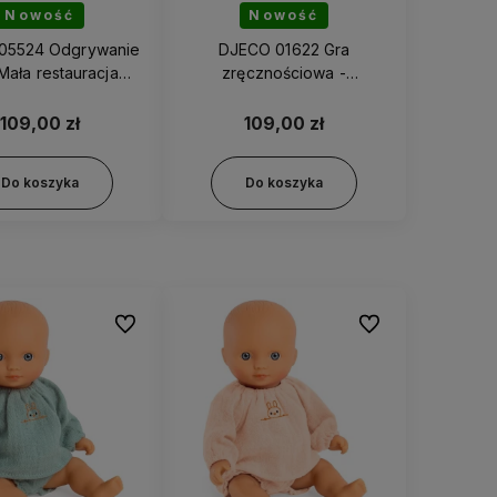
Nowość
Nowość
05524 Odgrywanie
DJECO 01622 Gra
 Mała restauracja
zręcznościowa -
Augustin
Wędkowanie pod lodem
109,00 zł
109,00 zł
Do koszyka
Do koszyka
Do ulubionych
Do ulubionych