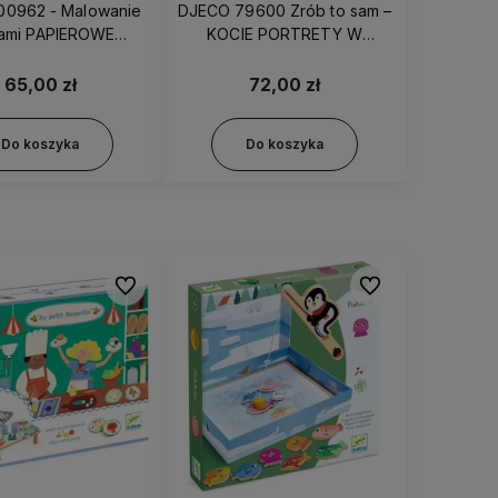
00962 - Malowanie
DJECO 79600 Zrób to sam –
cami PAPIEROWE
KOCIE PORTRETY W
KRÓLICZKI
RAMKACH
65,00 zł
72,00 zł
Do koszyka
Do koszyka
Do ulubionych
Do ulubionych