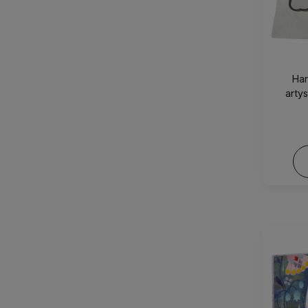
Har
arty
Hagr