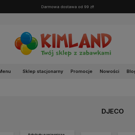
Darmowa dostawa od 99 zł!
Menu
Sklep stacjonarny
Promocje
Nowości
Blo
DJECO
Artykuły papiernicze