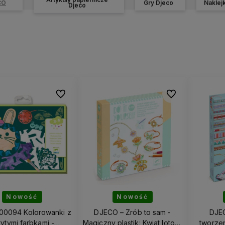
CO
Gry Djeco
Naklejk
Djeco
Do ulubionych
Do ulubionych
Nowość
Nowość
00094 Kolorowanki z
DJECO – Zrób to sam -
DJE
rytymi farbkami -
Magiczny plastik: Kwiat lotosu
tworzen