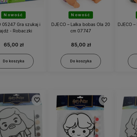
Nowość
Nowość
05247 Gra szukaj i
DJECO – Lalka bobas Ola 20
DJECO – 
ajdź - Robaczki
cm 07747
65,00 zł
85,00 zł
Do koszyka
Do koszyka
Do ulubionych
Do ulubionych