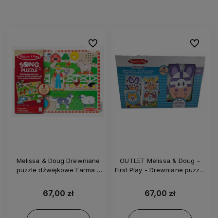
Do ulubionych
Do ulubi
Melissa & Doug Drewniane
OUTLET Melissa & Doug -
puzzle dźwiękowe Farma -
First Play - Drewniane puzzle
00726
Safari – 40131
67,00 zł
67,00 zł