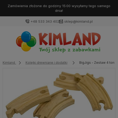
Darmowa dostawa od 99 zł!
+48 533 343 402
sklep@kimland.pl
Kimland
Kolejki drewniane i dodatki
BigJigs - Zestaw 4 torów