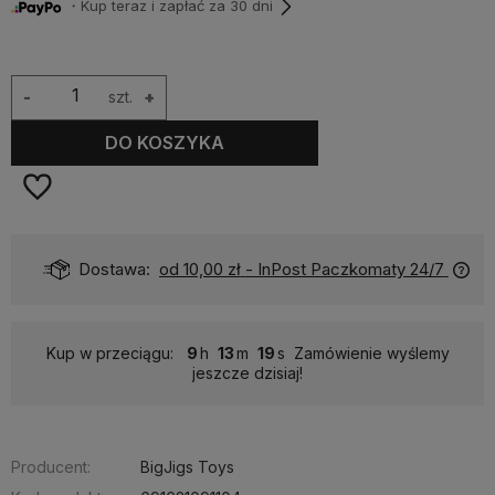
・Kup teraz i zapłać za 30 dni
-
szt.
+
DO KOSZYKA
Dostawa:
od 10,00 zł
- InPost Paczkomaty 24/7
Kup w przeciągu:
9
13
19
Zamówienie wyślemy
jeszcze dzisiaj!
Producent:
BigJigs Toys