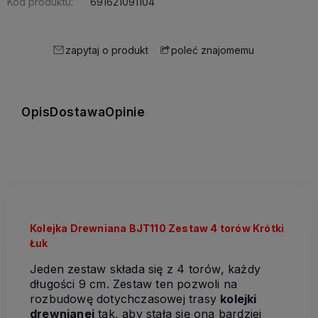
Kod produktu:
691621091104
zapytaj o produkt
poleć znajomemu
Opis
Dostawa
Opinie
Kolejka Drewniana BJT110 Zestaw 4 torów Krótki
Łuk
Jeden zestaw składa się z 4 torów, każdy
długości 9 cm. Zestaw ten pozwoli na
rozbudowę dotychczasowej trasy
kolejki
drewnianej
tak, aby stała się ona bardziej