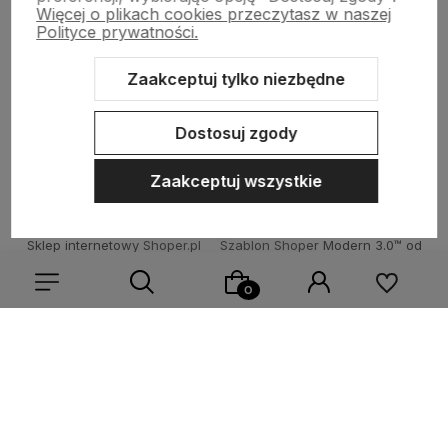
Więcej o plikach cookies przeczytasz w naszej
Informacje
Polityce prywatności.
Zaakceptuj tylko niezbędne
O nas
Dostosuj zgody
Zaakceptuj wszystkie
Sklep internetowy Shoper.pl
Szablon Shoper Modern 3.0™
od
GrowCommerce
Wybierz coś dla siebie z naszej aktualnej oferty lub zaloguj
się, aby przywrócić dodane produkty do listy z poprzedniej
sesji.