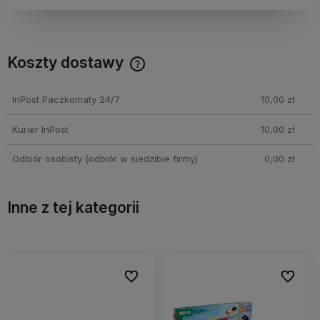
Koszty dostawy
Cena nie zawiera ewentualnych kosztów płatności
InPost Paczkomaty 24/7
10,00 zł
Kurier InPost
10,00 zł
Odbiór osobisty
(odbiór w siedzibie firmy)
0,00 zł
Inne z tej kategorii
bionych
bionych
Do ulubionych
Do ulubionych
Do ulubi
Do ulubi