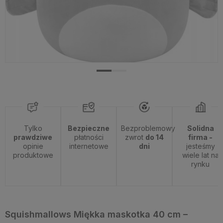
Tylko
Bezpieczne
Bezproblemowy
Solidna
prawdziwe
płatności
zwrot
do 14
firma -
opinie
internetowe
dni
jesteśmy
produktowe
wiele lat na
rynku
Squishmallows Miękka maskotka 40 cm –