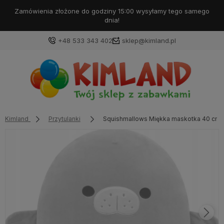
Darmowa dostawa od 99 zł!
+48 533 343 402
sklep@kimland.pl
Kimland
Przytulanki
Squishmallows Miękka maskotka 40 cm 