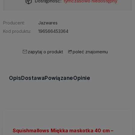
Dostępność:
tymczasowo niedostępny
Producent:
Jazwares
Kod produktu:
196566453364
zapytaj o produkt
poleć znajomemu
Opis
Dostawa
Powiązane
Opinie
Squishmallows Miękka maskotka 40 cm –