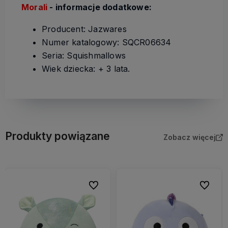
Morali
- informacje dodatkowe:
Producent: Jazwares
Numer katalogowy: SQCR06634
Seria: Squishmallows
Wiek dziecka: + 3 lata.
Produkty powiązane
Zobacz więcej
bionych
Do ulubionych
Do ulubi