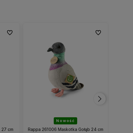
Do ulubionych
Do ulubionych
Do ulubionych
Do ulubionych
Nowość
 27 cm
Rappa 261006 Maskotka Gołąb 24 cm
Minec