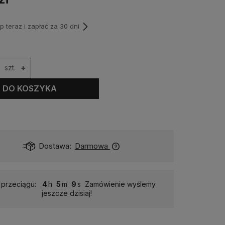
teraz i zapłać za 30 dni
szt.
+
DO KOSZYKA
Dostawa:
Darmowa
 przeciągu:
4
5
8
Zamówienie wyślemy
jeszcze dzisiaj!