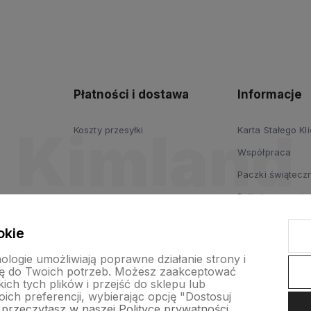
Płatności i dostawa
Informacje
Koszty przesyłki
Karta Stałego Kl
Współpraca
Paczki świąteczn
Polityka prywatn
Regulamin
okie
nologie umożliwiają poprawne działanie strony i
ę do Twoich potrzeb. Możesz zaakceptować
ch tych plików i przejść do sklepu lub
ich preferencji, wybierając opcję "Dostosuj
 przeczytasz w naszej Polityce prywatności.