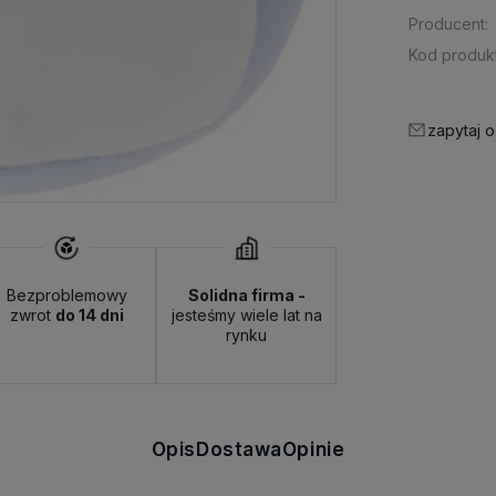
Producent:
Kod produkt
zapytaj o
Bezproblemowy
Solidna firma -
zwrot
do 14 dni
jesteśmy wiele lat na
rynku
Opis
Dostawa
Opinie