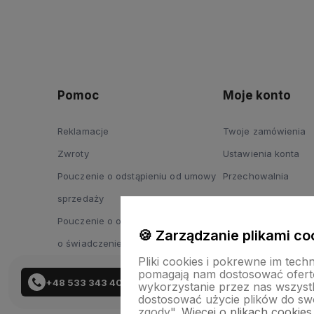
Pomoc
Moje konto
Reklamacje
Twoje zamówienia
Zwroty
Ustawienia konta
Pouczenie o odstąpieniu od umowy
Przechowalnia
sprzedaży
Pouczenie o odstąpieniu od umowy
🍪 Zarządzanie plikami co
o świadczenie usług
Pliki cookies i pokrewne im tech
pomagają nam dostosować ofert
+48 533 343 402
wykorzystanie przez nas wszystki
dostosować użycie plików do swo
zgody".
Więcej o plikach cookies