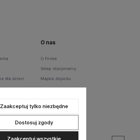
O nas
ienta
O Firmie
Sklep stacjonarny
e dla dzieci
Mapka dojazdu
ości
Zaakceptuj tylko niezbędne
Dostosuj zgody
Zaakceptuj wszystkie