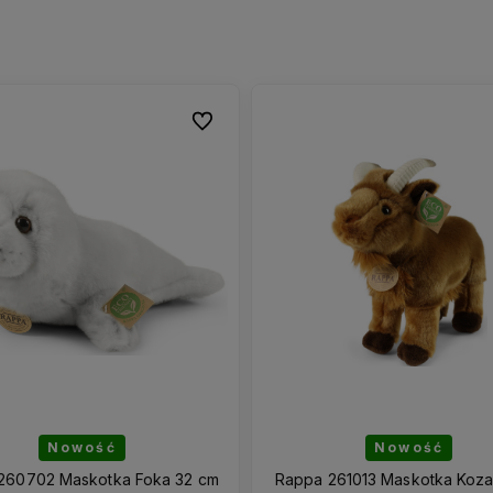
Do ulubionych
Do ulubionych
Nowość
Nowość
260702 Maskotka Foka 32 cm
Rappa 261013 Maskotka Koza