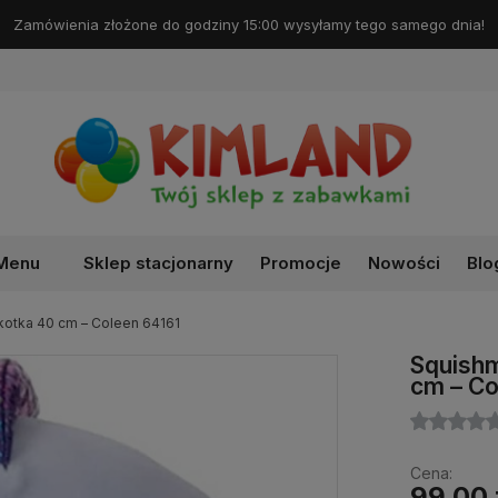
Darmowa dostawa od 99 zł!
Menu
Sklep stacjonarny
Promocje
Nowości
Blo
kotka 40 cm – Coleen 64161
Squishm
cm – Co
Cena:
99,00 