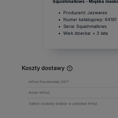
Squishmallows - Miękka masko
Producent: Jazwares
Numer katalogowy: 64161
Seria: Squishmallows
Wiek dziecka: + 3 lata
Koszty dostawy
Cena nie zawiera ewentual
InPost Paczkomaty 24/7
kosztów płatności
Kurier InPost
Odbiór osobisty
(odbiór w siedzibie firmy)