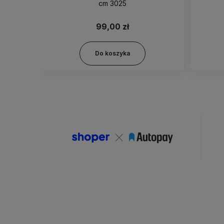
52
cm 3025
99,00 zł
Do koszyka