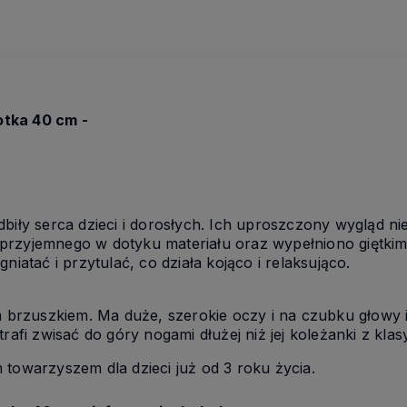
tka 40 cm -
biły serca dzieci i dorosłych. Ich uproszczony wygląd nie
przyjemnego w dotyku materiału oraz wypełniono giętk
niatać i przytulać, co działa kojąco i relaksująco.
m brzuszkiem. Ma duże, szerokie oczy i na czubku głowy i 
rafi zwisać do góry nogami dłużej niż jej koleżanki z klasy
 towarzyszem dla dzieci już od 3 roku życia.