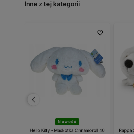
Inne z tej kategorii
Do ulubionych
Do ulubionych
Do ulubionych
Do ulubionych
Nowość
Maskotka
Hello Kitty - Maskotka Cinnamoroll 40
Rappa 