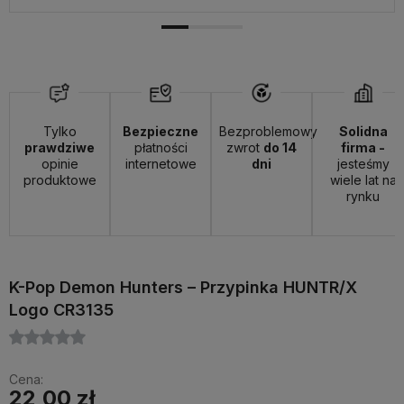
Tylko
Bezpieczne
Bezproblemowy
Solidna
prawdziwe
płatności
zwrot
do 14
firma -
opinie
internetowe
dni
jesteśmy
produktowe
wiele lat na
rynku
K-Pop Demon Hunters – Przypinka HUNTR/X
Logo CR3135
Cena:
22,00 zł