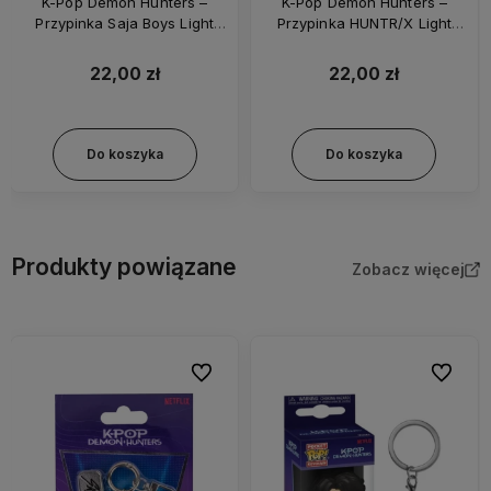
K-Pop Demon Hunters –
K-Pop Demon Hunters –
Przypinka Saja Boys Light
Przypinka HUNTR/X Light
Stick CR3138
Stick CR3137
22,00 zł
22,00 zł
Do koszyka
Do koszyka
Produkty powiązane
Zobacz więcej
bionych
Do ulubionych
Do ulubi