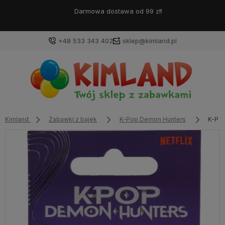
Darmowa dostawa od 99 zł!
+48 533 343 402
sklep@kimland.pl
Kimland
Zabawki z bajek
K-Pop Demon Hunters
K-Po