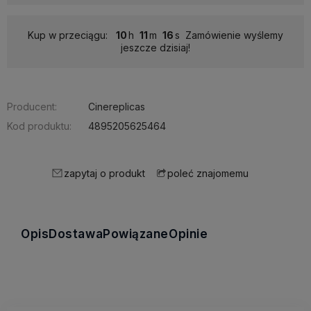
Kup w przeciągu:
10
11
15
Zamówienie wyślemy
jeszcze dzisiaj!
Producent:
Cinereplicas
Kod produktu:
4895205625464
zapytaj o produkt
poleć znajomemu
Opis
Dostawa
Powiązane
Opinie