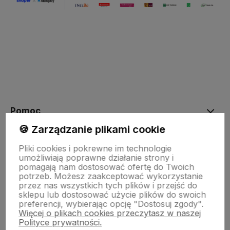
Pomoc
🍪 Zarządzanie plikami cookie
Moje konto
Pliki cookies i pokrewne im technologie
umożliwiają poprawne działanie strony i
pomagają nam dostosować ofertę do Twoich
potrzeb. Możesz zaakceptować wykorzystanie
Płatności i dostawa
przez nas wszystkich tych plików i przejść do
sklepu lub dostosować użycie plików do swoich
preferencji, wybierając opcję "Dostosuj zgody".
Więcej o plikach cookies przeczytasz w naszej
Informacje
Polityce prywatności.