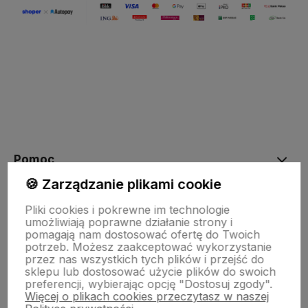
Pomoc
🍪 Zarządzanie plikami cookie
Moje konto
Pliki cookies i pokrewne im technologie
umożliwiają poprawne działanie strony i
pomagają nam dostosować ofertę do Twoich
potrzeb. Możesz zaakceptować wykorzystanie
Płatności i dostawa
przez nas wszystkich tych plików i przejść do
sklepu lub dostosować użycie plików do swoich
preferencji, wybierając opcję "Dostosuj zgody".
Więcej o plikach cookies przeczytasz w naszej
Informacje