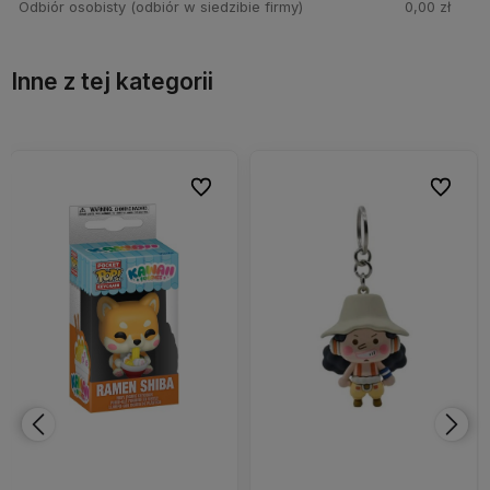
Odbiór osobisty
(odbiór w siedzibie firmy)
0,00 zł
Inne z tej kategorii
bionych
bionych
Do ulubionych
Do ulubionych
Do ulubi
Do ulubi