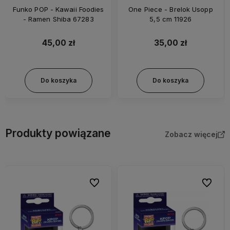
One Piece - Brelok Usopp
One Piece - Brelok Nami 5,5
5,5 cm 11926
cm 11923
35,00 zł
35,00 zł
Do koszyka
Do koszyka
Produkty powiązane
Zobacz więcej
bionych
Do ulubionych
Do ulubi