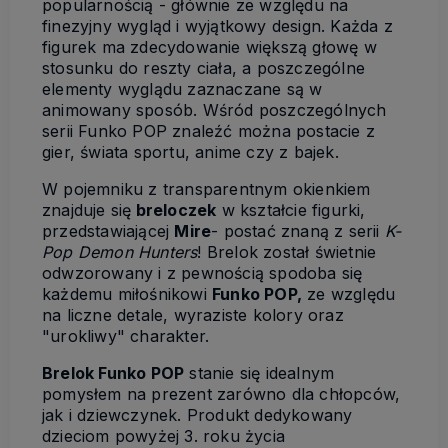
popularnością - głównie ze względu na
finezyjny wygląd i wyjątkowy design. Każda z
figurek ma zdecydowanie większą głowę w
stosunku do reszty ciała, a poszczególne
elementy wyglądu zaznaczane są w
animowany sposób. Wśród poszczególnych
serii Funko POP znaleźć można postacie z
gier, świata sportu, anime czy z bajek.
W pojemniku z transparentnym okienkiem
znajduje się
breloczek
w kształcie figurki,
przedstawiającej
Mire
- postać znaną z serii
K-
Pop Demon Hunters
! Brelok został świetnie
odwzorowany i z pewnością spodoba się
każdemu miłośnikowi
Funko POP,
ze względu
na liczne detale, wyraziste kolory oraz
"urokliwy" charakter.
Brelok Funko POP
stanie się idealnym
pomysłem na prezent zarówno dla chłopców,
jak i dziewczynek. Produkt dedykowany
dzieciom powyżej 3. roku życia