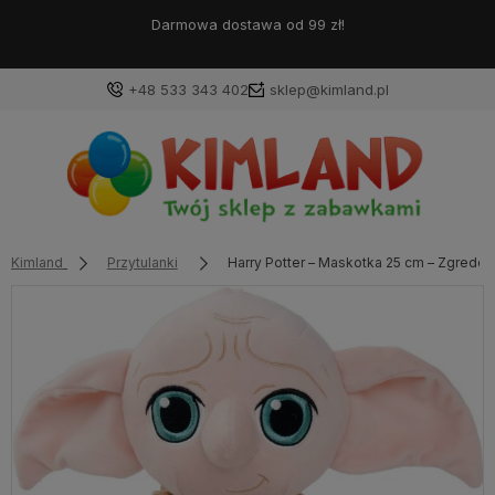
Darmowa dostawa od 99 zł!
+48 533 343 402
sklep@kimland.pl
Kimland
Przytulanki
Harry Potter – Maskotka 25 cm – Zgredek