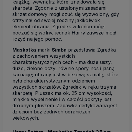
książkę, wewnątrz której znajdowała się
skarpeta. Zgodnie z ustalonymi zasadami,
skrzat domowy mógł czuć się wyzwolony, gdy
otrzymał od swojej rodziny jakikolwiek
element ubrania. Zgredek w końcu mógł
poczuć się wolny, jednak Harry zawsze mógł
liczyć na jego pomoc.
Maskotka
marki
Simba
przedstawia Zgredka
z zachowaniem wszystkich
charakterystycznych cech - ma duże uszy,
duże, zielone oczy, równie spory nos i jasną
karnację; ubrany jest w beżową szmatę, która
była charakterystycznym odzieniem
wszystkich skrzatów. Zgredek w ręku trzyma
skarpetę. Pluszak ma ok. 25 cm wysokości,
miękkie wypełnienie i w całości pokryty jest
drobnym pluszem. Zabawka dedykowana jest
dzieciom bez żadnych ograniczeń
wiekowych.
Harry Potter - Maskotka Zgredek 25 cm -