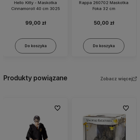
Hello Kitty - Maskotka
Rappa 260702 Maskotka
Cinnamoroll 40 cm 3025
Foka 32 cm
99,00 zł
50,00 zł
Do koszyka
Do koszyka
Produkty powiązane
Zobacz więcej
bionych
Do ulubionych
Do ulubi