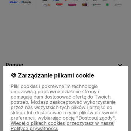
Pomoc
🍪 Zarządzanie plikami cookie
Moje konto
Pliki cookies i pokrewne im technologie
umożliwiają poprawne działanie strony i
pomagają nam dostosować ofertę do Twoich
potrzeb. Możesz zaakceptować wykorzystanie
Płatności i dostawa
przez nas wszystkich tych plików i przejść do
sklepu lub dostosować użycie plików do swoich
preferencji, wybierając opcję "Dostosuj zgody".
Więcej o plikach cookies przeczytasz w naszej
Informacje
Polityce prywatności.