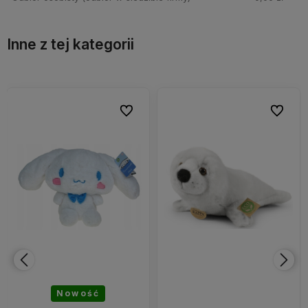
Inne z tej kategorii
bionych
bionych
Do ulubionych
Do ulubionych
Do ulubi
Do ulubi
Nowość