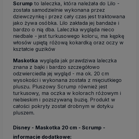
Scrump
to laleczka, która należała do Lilo -
została samodzielnie wykonana przez
dziewczynkę i przez cały czas jest traktowana
jako żywa osóbka. Lilo zakłada jej bandaże i
bardzo o nią dba. Laleczka wygląda nieco
niedbale - jest turkusowego koloru, ma kępkę
włosów upiętą różową kokardką oraz oczy w
kształcie guzików
Maskotka
wygląda jak prawdziwa laleczka
znana z bajki i bardzo szczegółowo
odzwierciedla jej wygląd - ma ok. 20 cm
wysokości i wykonana została z mięciutkiego
pluszu. Pluszowy Scrump również jest
turkusowy, ma oczka w kolorach różowym i
niebieskim i pozszywaną buzię. Produkt w
całości pokryty został drobnym w dotyku
pluszem.
Disney - Maskotka 20 cm - Scrump -
informacje dodatkowe: