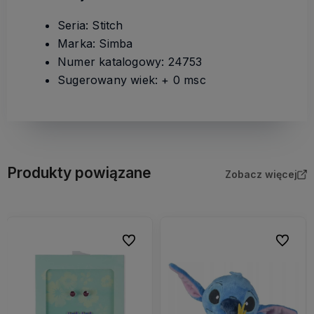
Seria: Stitch
Marka: Simba
Numer katalogowy: 24753
Sugerowany wiek: + 0 msc
Produkty powiązane
Zobacz więcej
bionych
Do ulubionych
Do ulubi