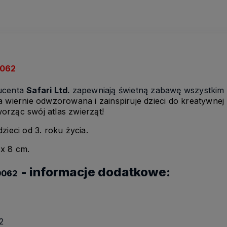
062
ducenta
Safari Ltd.
zapewniają świetną zabawę wszystkim
a wiernie odwzorowana i zainspiruje dzieci do kreatywne
orząc swój atlas zwierząt!
zieci od 3. roku życia.
 x 8 cm.
- informacje dodatkowe:
00062
2