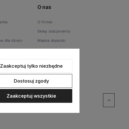
O nas
ienta
O Firmie
Sklep stacjonarny
e dla dzieci
Mapka dojazdu
ości
Zaakceptuj tylko niezbędne
Dostosuj zgody
Zaakceptuj wszystkie
erce