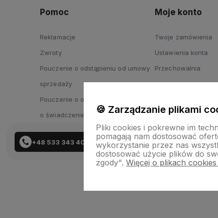
Pomoc
Moje konto
Reklamacje
Twoje zamówienia
Zwroty
Ustawienia konta
Pouczenie o odstąpieniu od umowy
Przechowalnia
sprzedaży
Pouczenie o odstąpieniu od umowy
🍪 Zarządzanie plikami co
o świadczenie usług
Pliki cookies i pokrewne im tech
pomagają nam dostosować ofert
+48 533 343 402
wykorzystanie przez nas wszystki
dostosować użycie plików do swo
zgody".
Więcej o plikach cookies
Skle