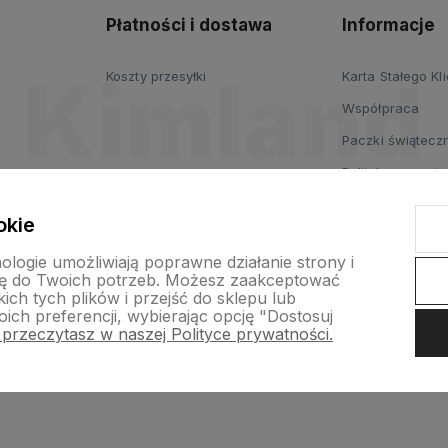
Płatności i dostawa
Informacje
Koszty przesyłki
Karta Stałego Kl
Współpraca
Paczki świąteczn
Polityka prywatn
Regulamin
okie
nologie umożliwiają poprawne działanie strony i
ę do Twoich potrzeb. Możesz zaakceptować
ch tych plików i przejść do sklepu lub
ich preferencji, wybierając opcję "Dostosuj
 przeczytasz w naszej Polityce prywatności.
p internetowy Shoper.pl
Szablon Shoper Modern 3.0™
od GrowComm