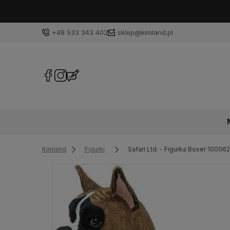
+48 533 343 402
sklep@kimland.pl
Kimland
Figurki
Safari Ltd. - Figurka Boxer 100062