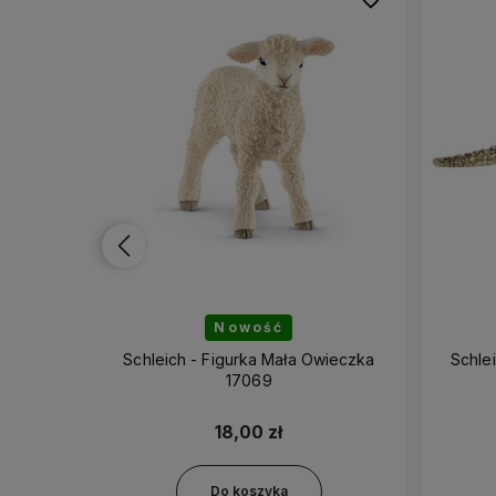
Nowość
ływający
Schleich - Figurka Mała Owieczka
Schle
2
17069
18,00 zł
Do koszyka