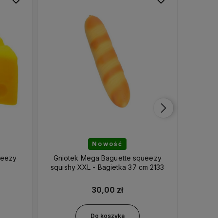
Nowość
ueezy
Gniotek Mega Baguette squeezy
Gniotek
squishy XXL - Bagietka 37 cm 2133
XX
30,00 zł
Do koszyka