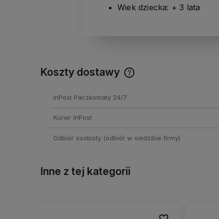
Wiek dziecka: + 3 lata
Koszty dostawy
Cena nie zawiera ewentual
InPost Paczkomaty 24/7
kosztów płatności
Kurier InPost
Odbiór osobisty
(odbiór w siedzibie firmy)
Inne z tej kategorii
Do ulubionych
Do ulubionych
Do ulubionych
Do ulubionych