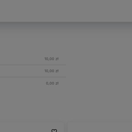
nych
10,00 zł
10,00 zł
0,00 zł
Do ulubionych
Do ulubionych