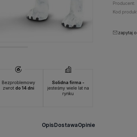
Producent:
Kod produkt
zapytaj o
Bezproblemowy
Solidna firma -
zwrot
do 14 dni
jesteśmy wiele lat na
rynku
Opis
Dostawa
Opinie