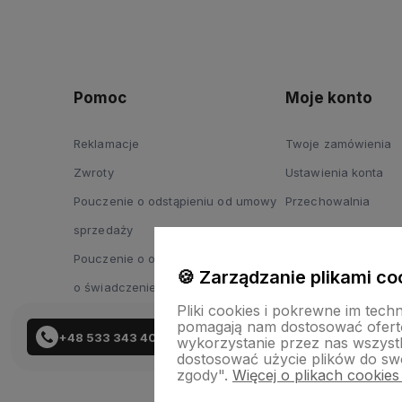
Pomoc
Moje konto
Reklamacje
Twoje zamówienia
Zwroty
Ustawienia konta
Pouczenie o odstąpieniu od umowy
Przechowalnia
sprzedaży
Pouczenie o odstąpieniu od umowy
🍪 Zarządzanie plikami co
o świadczenie usług
Pliki cookies i pokrewne im tech
pomagają nam dostosować ofert
+48 533 343 402
wykorzystanie przez nas wszystki
dostosować użycie plików do swo
zgody".
Więcej o plikach cookies