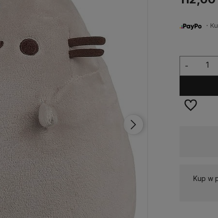
・Kup 
-
Dostępność:
Dostępny
Kup w p