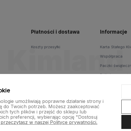
Płatności i dostawa
Informacje
Koszty przesyłki
Karta Stałego Kl
Współpraca
Paczki świąteczn
Polityka prywatn
Regulamin
okie
nologie umożliwiają poprawne działanie strony i
ę do Twoich potrzeb. Możesz zaakceptować
ch tych plików i przejść do sklepu lub
ich preferencji, wybierając opcję "Dostosuj
 przeczytasz w naszej Polityce prywatności.