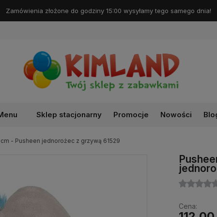
Darmowa dostawa od 99 zł!
Menu
Sklep stacjonarny
Promocje
Nowości
Blo
 cm - Pusheen jednorożec z grzywą 61529
Pusheen
jednoro
Cena:
112,00 