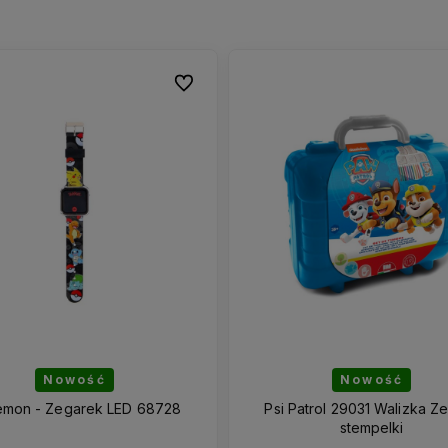
Do ulubionych
Do ulubionych
Nowość
Nowość
mon - Zegarek LED 68728
Psi Patrol 29031 Walizka Z
stempelki