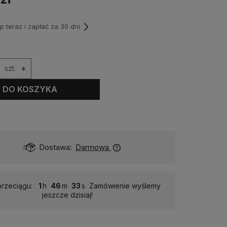
teraz i zapłać za 30 dni
szt.
+
DO KOSZYKA
Dostawa:
Darmowa
rzeciągu:
1
46
32
Zamówienie wyślemy
jeszcze dzisiaj!