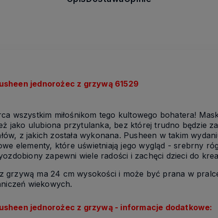
Pusheen jednorożec z grzywą 61529
rca wszystkim miłośnikom tego kultowego bohatera! Mask
też jako ulubiona przytulanka, bez której trudno będzie 
iałów, z jakich została wykonana. Pusheen w takim wydani
owe elementy, które uświetniają jego wygląd - srebrny ró
yozdobiony zapewni wiele radości i zachęci dzieci do kre
z grzywą ma 24 cm wysokości i może być prana w pralc
aniczeń wiekowych.
usheen jednorożec z grzywą - informacje dodatkowe: