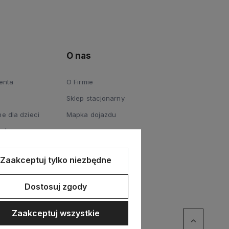
O nas
ienta
O Firmie
Sklep stacjonarny
e dla dzieci
Mapka dojazdu
ości
Zaakceptuj tylko niezbędne
Dostosuj zgody
Zaakceptuj wszystkie