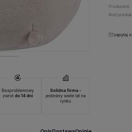
Producent:
Kod produkt
zapytaj o
Bezproblemowy
Solidna firma -
zwrot
do 14 dni
jesteśmy wiele lat na
rynku
Opis
Dostawa
Opinie