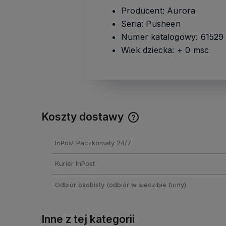
Producent: Aurora
Seria: Pusheen
Numer katalogowy: 61529
Wiek dziecka: + 0 msc
Koszty dostawy
Cena nie zawiera ewentual
InPost Paczkomaty 24/7
kosztów płatności
Kurier InPost
Odbiór osobisty
(odbiór w siedzibie firmy)
Inne z tej kategorii