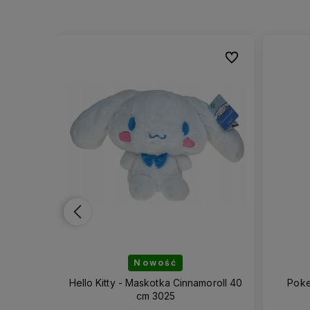
Do ulubionych
Do ulubionych
Do ulubionych
Do ulubionych
Nowość
jemniki
Hello Kitty - Maskotka Cinnamoroll 40
Poke
cm 3025