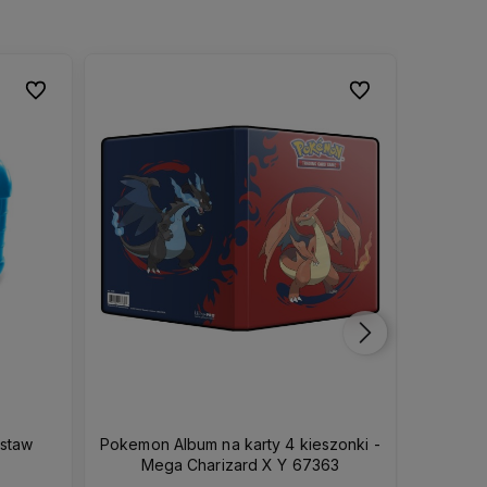
Do ulubionych
Do ulubionych
Do ulubionych
Do ulubionych
estaw
Pokemon Album na karty 4 kieszonki -
Pokemon 
Mega Charizard X Y 67363