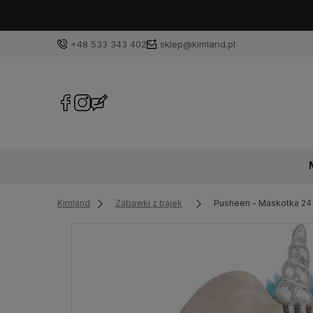
+48 533 343 402
sklep@kimland.pl
Kimland
Zabawki z bajek
Pusheen - Maskotka 24