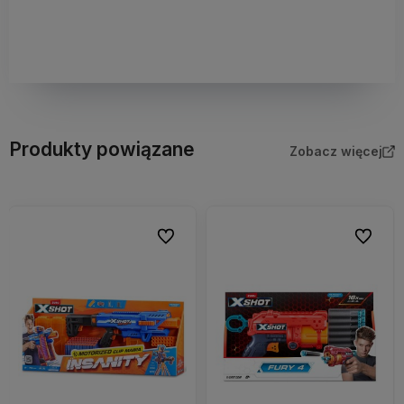
Produkty powiązane
Zobacz więcej
bionych
Do ulubionych
Do ulubi