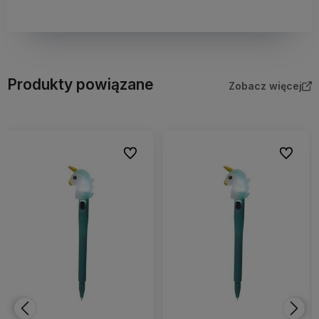
Produkty powiązane
Zobacz więcej
bionych
Do ulubionych
Do ulubi