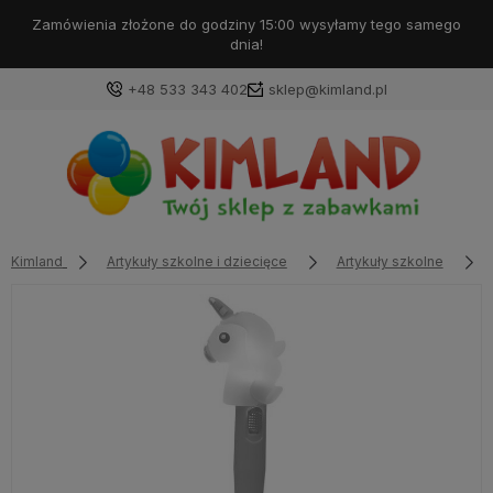
Darmowa dostawa od 99 zł!
+48 533 343 402
sklep@kimland.pl
Kimland
Artykuły szkolne i dziecięce
Artykuły szkolne