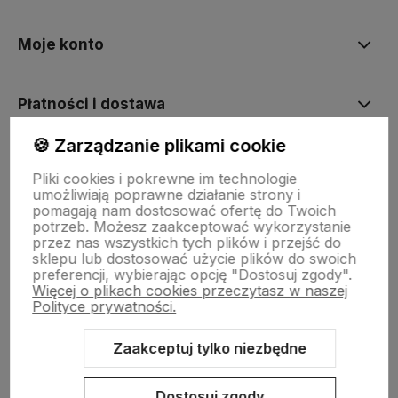
Moje konto
Płatności i dostawa
🍪 Zarządzanie plikami cookie
Informacje
Pliki cookies i pokrewne im technologie
umożliwiają poprawne działanie strony i
pomagają nam dostosować ofertę do Twoich
O nas
potrzeb. Możesz zaakceptować wykorzystanie
przez nas wszystkich tych plików i przejść do
sklepu lub dostosować użycie plików do swoich
preferencji, wybierając opcję "Dostosuj zgody".
Więcej o plikach cookies przeczytasz w naszej
Polityce prywatności.
Zaakceptuj tylko niezbędne
Sklep internetowy Shoper.pl
Szablon Shoper Modern 3.0™
od
GrowCommerce
Dostosuj zgody