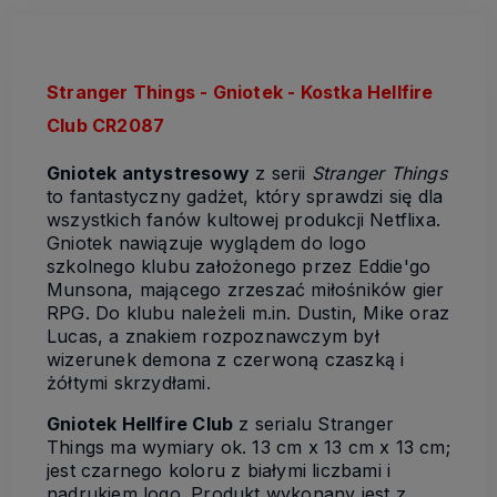
Stranger Things - Gniotek - Kostka Hellfire
Club CR2087
Gniotek antystresowy
z serii
Stranger Things
to fantastyczny gadżet, który sprawdzi się dla
wszystkich fanów kultowej produkcji Netflixa.
Gniotek nawiązuje wyglądem do logo
szkolnego klubu założonego przez Eddie'go
Munsona, mającego zrzeszać miłośników gier
RPG. Do klubu należeli m.in. Dustin, Mike oraz
Lucas, a znakiem rozpoznawczym był
wizerunek demona z czerwoną czaszką i
żółtymi skrzydłami.
Gniotek Hellfire Club
z serialu Stranger
Things ma wymiary ok. 13 cm x 13 cm x 13 cm;
jest czarnego koloru z białymi liczbami i
nadrukiem logo. Produkt wykonany jest z