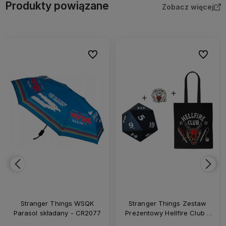
Produkty powiązane
Zobacz więcej
bionych
Do ulubionych
Do ulubi
Stranger Things WSQK
Stranger Things Zestaw
Parasol składany - CR2077
Prezentowy Hellfire Club -
CR6002