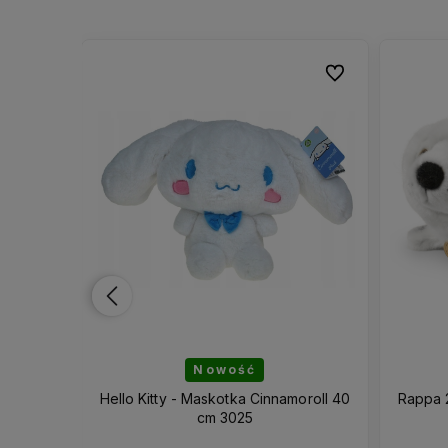
Do ulubionych
Do ulubionych
Do ulubionych
Do ulubionych
Nowość
Maskotka
Hello Kitty - Maskotka Cinnamoroll 40
Rappa 
52
cm 3025