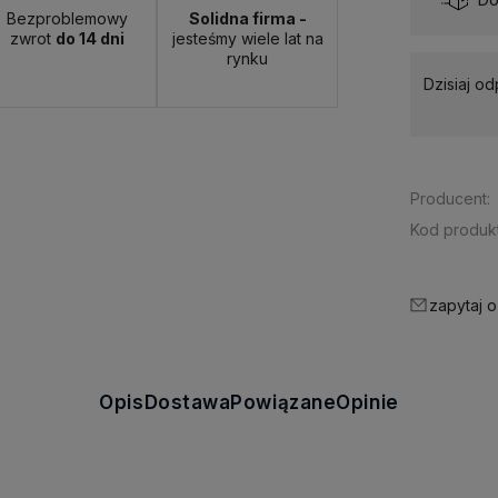
Bezproblemowy
Solidna firma -
zwrot
do 14 dni
jesteśmy wiele lat na
rynku
Dzisiaj o
Producent:
Kod produkt
zapytaj o
Opis
Dostawa
Powiązane
Opinie