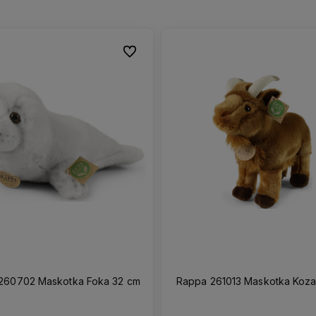
Do ulubionych
Do ulubionych
260702 Maskotka Foka 32 cm
Rappa 261013 Maskotka Koza