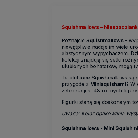
Squishmallows – Niespodziank
Poznajcie
Squishmallows
- wyj
niewątpliwie nadaje im wiele u
elastycznym wypychaczem. Dzięki
kolekcji znajdują się setki rożn
ulubionych bohaterów, mogą two
Te ulubione Squishmallows są o
przygodę z
Minisquishami
? W 
zebrania jest 48 różnych figure
Figurki staną się doskonałym to
Uwaga: Kolor opakowania wys
Squishmallows - Mini Squish 