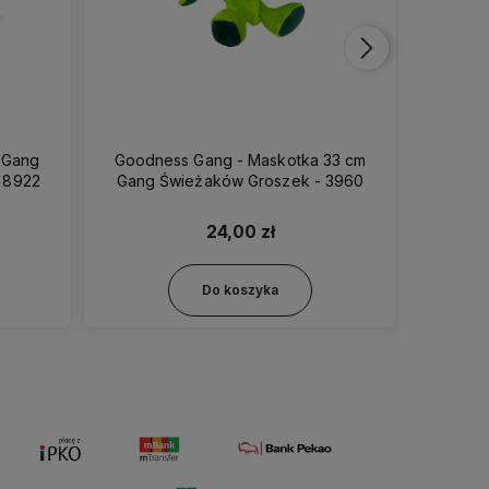
Goodness Gang - Maskotka 33 cm
Goodness Ga
k - 8922
Gang Świeżaków Groszek - 3960
24,00 zł
Do koszyka