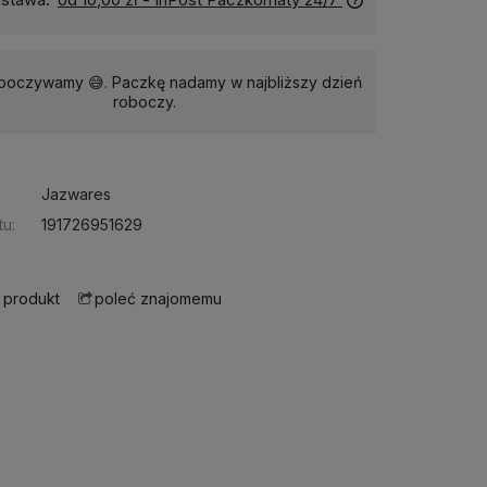
dpoczywamy 😅. Paczkę nadamy w najbliższy dzień
roboczy.
Jazwares
u:
191726951629
 produkt
poleć znajomemu