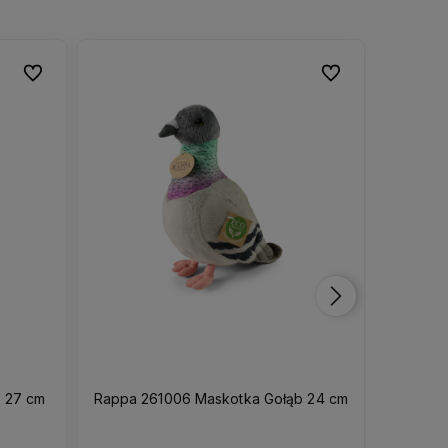
Do ulubionych
Do ulubionych
Do ulubionych
Do ulubionych
 27 cm
Rappa 261006 Maskotka Gołąb 24 cm
Minec