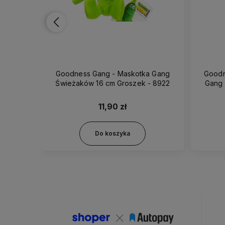
Goodness Gang - Maskotka Gang
Goodness Ga
oszek - 3960
Świeżaków 16 cm Groszek - 8922
11,90 zł
Do koszyka