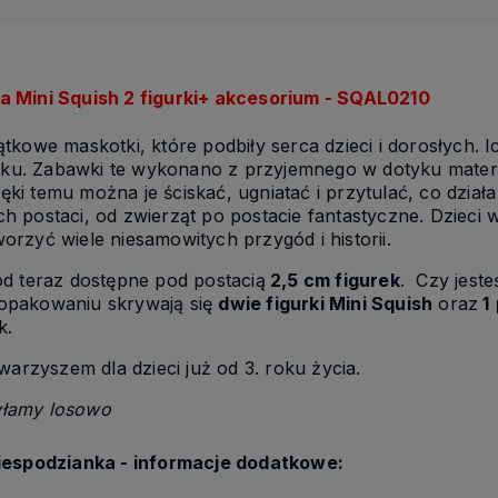
a Mini Squish 2 figurki+ akcesorium - SQAL0210
ątkowe maskotki, które podbiły serca dzieci i dorosłych.
roku. Zabawki te wykonano z przyjemnego w dotyku materi
 temu można je ściskać, ugniatać i przytulać, co działa 
ych postaci, od zwierząt po postacie fantastyczne. Dzieci
rzyć wiele niesamowitych przygód i historii.
d teraz dostępne pod postacią
2,5 cm figurek
. Czy jest
opakowaniu skrywają się
dwie figurki Mini Squish
oraz
1
k.
warzyszem dla dzieci już od 3. roku życia.
yłamy losowo
niespodzianka - informacje dodatkowe: