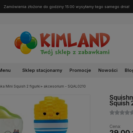
Darmowa dostawa od 99 zł!
Menu
Sklep stacjonarny
Promocje
Nowości
Blo
ka Mini Squish 2 figurki+ akcesorium - SQAL0210
Squishm
Squish 
Cena:
29,00 