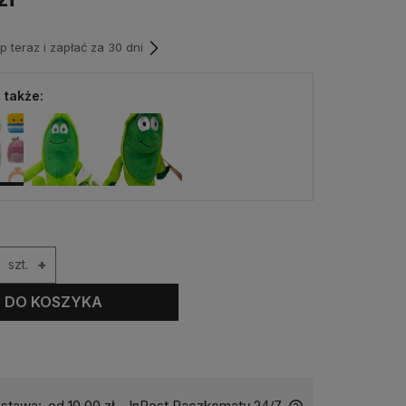
teraz i zapłać za 30 dni
 także:
szt.
+
DO KOSZYKA
stawa:
od 10,00 zł
- InPost Paczkomaty 24/7