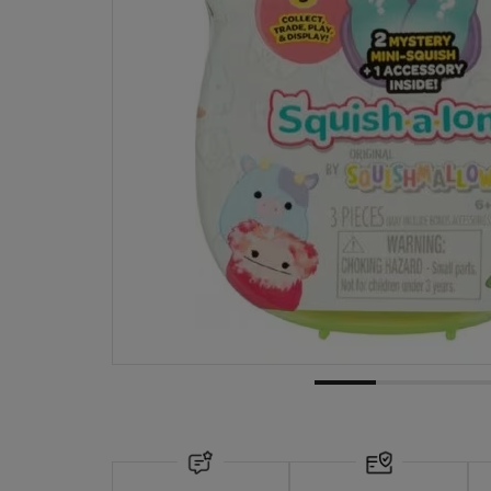
Dostawa:
od 10,00 zł
- InPost Paczkomaty 24/7