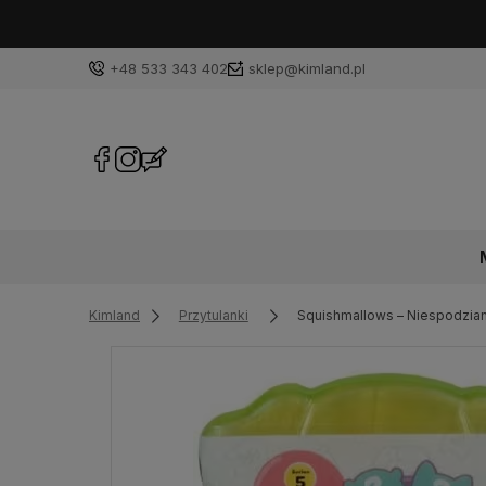
+48 533 343 402
sklep@kimland.pl
Kimland
Przytulanki
Squishmallows – Niespodzian