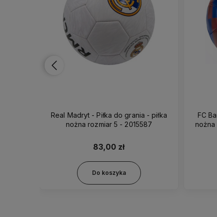
do grania
Real Madryt - Piłka do grania - piłka
FC Bar
ortmund
nożna rozmiar 5 - 2015587
nożna
83,00 zł
Do koszyka