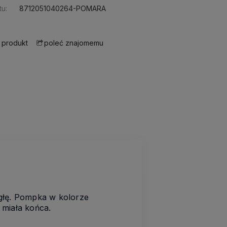
u:
8712051040264-POMARA
 produkt
poleć znajomemu
igłę. Pompka w kolorze
 miała końca.