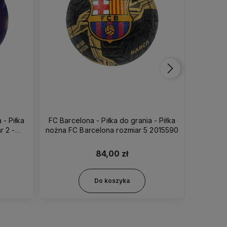
 - Piłka
FC Barcelona - Piłka do grania - Piłka
FC Borus
r 2 -
nożna FC Barcelona rozmiar 5 2015590
- Piłka
84,00 zł
Do koszyka