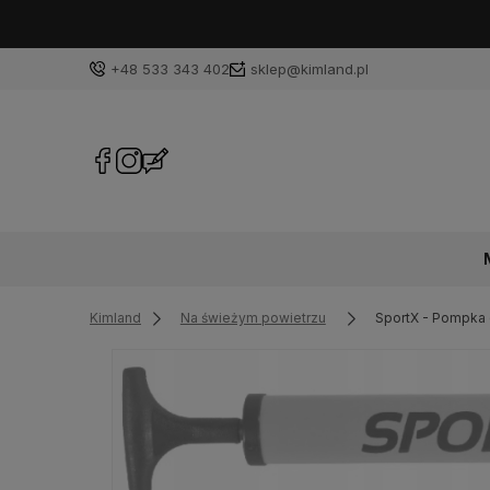
+48 533 343 402
sklep@kimland.pl
Kimland
Na świeżym powietrzu
SportX - Pompka