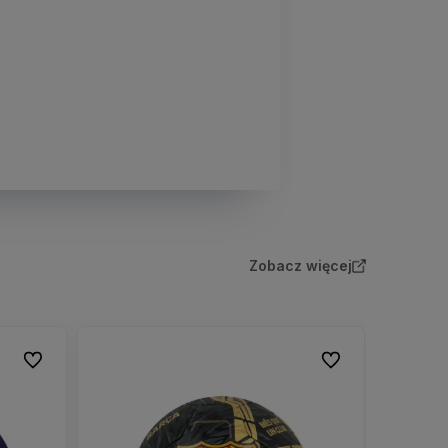
Zobacz więcej
Do ulubionych
Do ulubionych