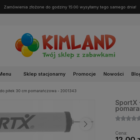
Darmowa dostawa od 99 zł!
Menu
Sklep stacjonarny
Promocje
Nowości
Blo
 do piłek 30 cm pomarańczowa - 2001343
SportX 
pomara
Cena:
12,00 