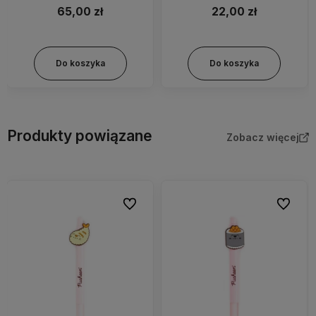
65,00 zł
22,00 zł
Do koszyka
Do koszyka
Produkty powiązane
Zobacz więcej
bionych
Do ulubionych
Do ulubi