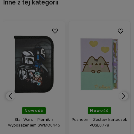
Inne z tej kategorii
bionych
bionych
Do ulubionych
Do ulubionych
Do ulubi
Do ulubi
Nowość
Nowość
Star Wars - Piórnik z
Pusheen – Zestaw karteczek
wyposażeniem SWMO0445
PUSE0778