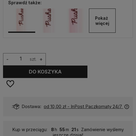
Sprawdź także:
Pokaż 
więcej
-
szt.
+
DO KOSZYKA
Dostawa:
od 10,00 zł
- InPost Paczkomaty 24/7
Kup w przeciągu:
8
55
21
Zamówienie wyślemy
jeszcze dzisiaj!