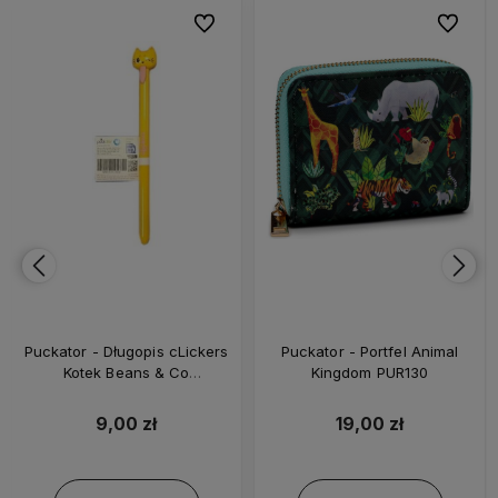
bionych
Do ulubionych
Do ulubi
Puckator - Długopis cLickers
Puckator - Portfel Animal
Kotek Beans & Co
Kingdom PUR130
Pomarańczowy - PEN309
9,00 zł
19,00 zł