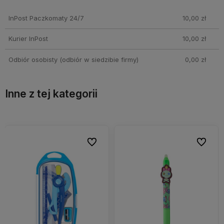
Cena nie zawiera ewentualnych kosztów płatności
InPost Paczkomaty 24/7
10,00 zł
Kurier InPost
10,00 zł
Odbiór osobisty
(odbiór w siedzibie firmy)
0,00 zł
Inne z tej kategorii
bionych
bionych
Do ulubionych
Do ulubionych
Do ulubi
Do ulubi