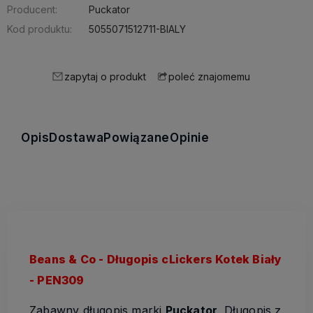
Producent:
Puckator
Kod produktu:
5055071512711-BIALY
zapytaj o produkt
poleć znajomemu
Opis
Dostawa
Powiązane
Opinie
Beans & Co
- Długopis cLickers Kotek Biały
- PEN309
Zabawny długopis marki
Puckator
. Długopis z