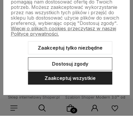
pomagają nam dostosować ofertę do Twoich
potrzeb. Możesz zaakceptować wykorzystanie
Płatności i dostawa
przez nas wszystkich tych plików i przejść do
sklepu lub dostosować użycie plików do swoich
preferencji, wybierając opcję "Dostosuj zgody".
Więcej o plikach cookies przeczytasz w naszej
Informacje
Polityce prywatności.
Zaakceptuj tylko niezbędne
O nas
Dostosuj zgody
Zaakceptuj wszystkie
Sklep internetowy Shoper.pl
Szablon Shoper Modern 3.0™
od
GrowCommerce