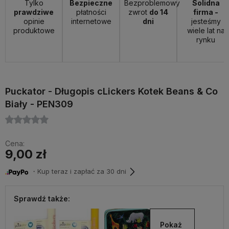
Tylko
Bezpieczne
Bezproblemowy
Solidna
prawdziwe
płatności
zwrot
do 14
firma -
opinie
internetowe
dni
jesteśmy
produktowe
wiele lat na
rynku
Puckator - Długopis cLickers Kotek Beans & Co
Biały - PEN309
Cena:
9,00 zł
・Kup teraz i zapłać za 30 dni
Sprawdź także:
Pokaż 