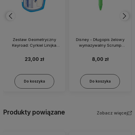
Zestaw Geometryczny
Disney - Długopis żelowy
Keyroad: Cyrkiel Linijka
wymazywalny Scrump
Kątomierz Ekierka - 93872
2017090
23,00 zł
8,00 zł
Do koszyka
Do koszyka
Produkty powiązane
Zobacz więcej