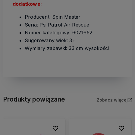
dodatkowe:
Producent: Spin Master
Seria: Psi Patrol Air Rescue
Numer katalogowy: 6071652
Sugerowany wiek: 3+
Wymiary zabawki: 33 cm wysokości
Produkty powiązane
Zobacz więcej
bionych
Do ulubionych
Do ulubi