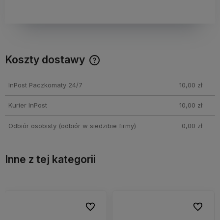
Koszty dostawy
Cena nie zawiera ewentualnych kosztów płatności
InPost Paczkomaty 24/7
10,00 zł
Kurier InPost
10,00 zł
Odbiór osobisty
(odbiór w siedzibie firmy)
0,00 zł
Inne z tej kategorii
bionych
bionych
Do ulubionych
Do ulubionych
Do ulubi
Do ulubi