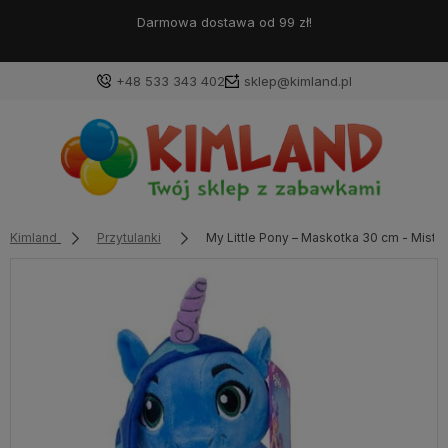
Darmowa dostawa od 99 zł!
+48 533 343 402
sklep@kimland.pl
Kimland
Przytulanki
My Little Pony – Maskotka 30 cm - Misty