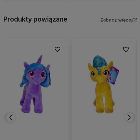
Produkty powiązane
Zobacz więcej
bionych
Do ulubionych
Do ulubi