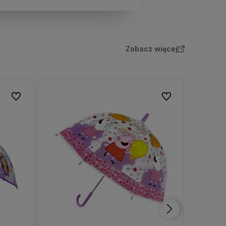
Zobacz więcej
Do ulubionych
Do ulubionych