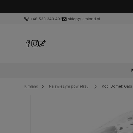
+48 533 343 402
sklep@kimland.pl
Kimland
Na świeżym powietrzu
Koci Domek Gabi 