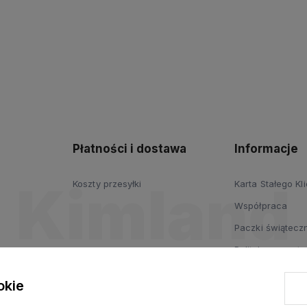
Płatności i dostawa
Informacje
Koszty przesyłki
Karta Stałego Kl
Współpraca
Paczki świąteczn
Polityka prywatn
Regulamin
okie