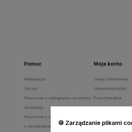
Pomoc
Moje konto
Reklamacje
Twoje zamówienia
Zwroty
Ustawienia konta
Pouczenie o odstąpieniu od umowy
Przechowalnia
sprzedaży
Pouczenie o odstąpieniu od umowy
🍪 Zarządzanie plikami co
o świadczenie usług