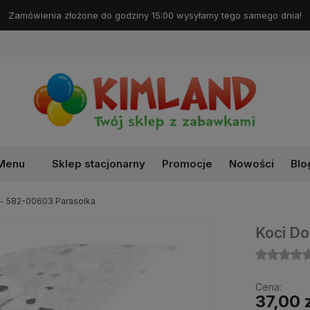
Darmowa dostawa od 99 zł!
Menu
Sklep stacjonarny
Promocje
Nowości
Blo
- 582-00603 Parasolka
Koci Do
Cena:
37,00 