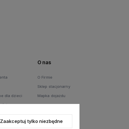
O nas
ienta
O Firmie
Sklep stacjonarny
e dla dzieci
Mapka dojazdu
ości
Zaakceptuj tylko niezbędne