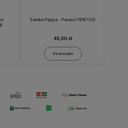
ol
Świnka Peppa - Parasol PIPB7202
Ko
-GB
45,00 zł
Do koszyka