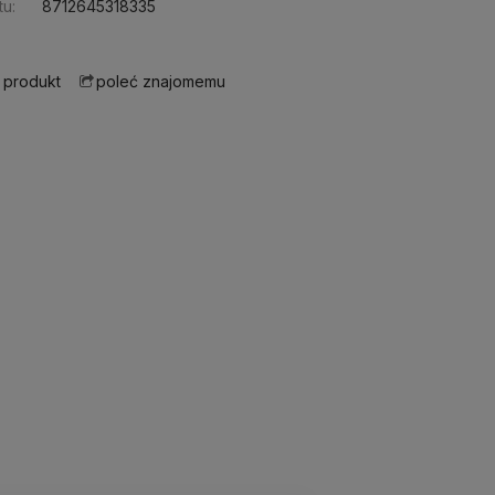
u:
8712645318335
 produkt
poleć znajomemu