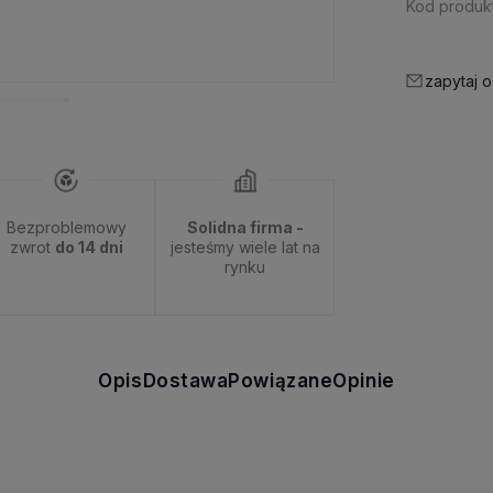
Kod produkt
zapytaj o
Bezproblemowy
Solidna firma -
zwrot
do 14 dni
jesteśmy wiele lat na
rynku
Opis
Dostawa
Powiązane
Opinie