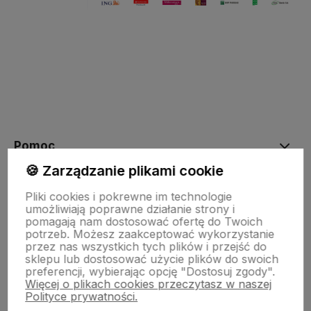
Pomoc
🍪 Zarządzanie plikami cookie
Moje konto
Pliki cookies i pokrewne im technologie
umożliwiają poprawne działanie strony i
pomagają nam dostosować ofertę do Twoich
potrzeb. Możesz zaakceptować wykorzystanie
Płatności i dostawa
przez nas wszystkich tych plików i przejść do
sklepu lub dostosować użycie plików do swoich
preferencji, wybierając opcję "Dostosuj zgody".
Więcej o plikach cookies przeczytasz w naszej
Informacje
Polityce prywatności.