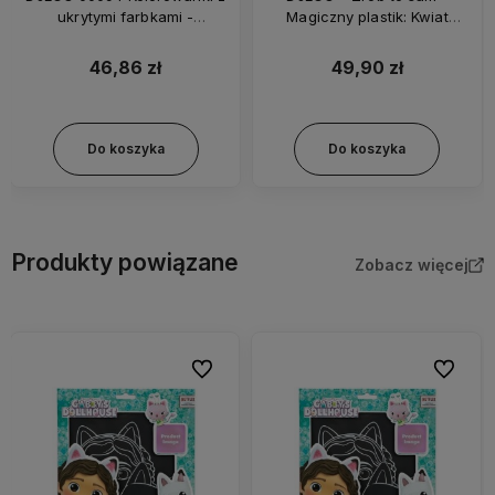
ukrytymi farbkami -
Magiczny plastik: Kwiat
Zwierzątka
lotosu 79001
46,86 zł
49,90 zł
Do koszyka
Do koszyka
Produkty powiązane
Zobacz więcej
bionych
Do ulubionych
Do ulubi