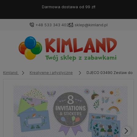
Darmowa dostawa od 99 zł!
+48 533 343 402
sklep@kimland.pl
Kimland
Kreatywne i artystyczne
DJECO 03490 Zestaw do t