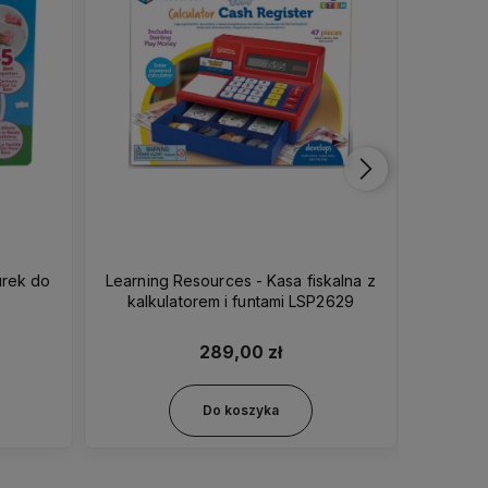
urek do
Learning Resources - Kasa fiskalna z
Little
kalkulatorem i funtami LSP2629
289,00 zł
Do koszyka