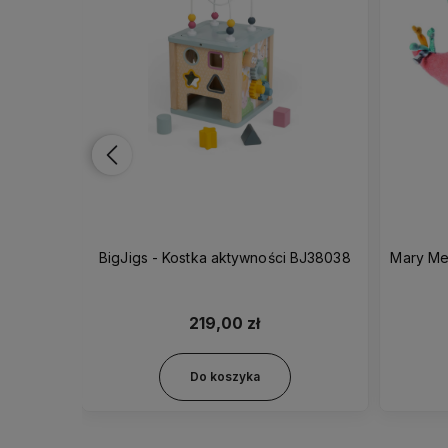
ll Buddy
BigJigs - Kostka aktywności BJ38038
Mary Me
ePlush
219,00 zł
Do koszyka