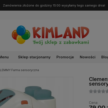
Darmowa dostawa od 99 zł!
Menu
Sklep stacjonarny
Promocje
Nowości
Blo
CLEMMY Farma sensoryczna
Clemen
sensor
Cena:
79,00 