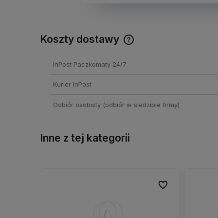
Koszty dostawy
Cena nie zawiera ewentual
InPost Paczkomaty 24/7
kosztów płatności
Kurier InPost
Odbiór osobisty
(odbiór w siedzibie firmy)
Inne z tej kategorii
Do ulubionych
Do ulubionych
Do ulubionych
Do ulubionych