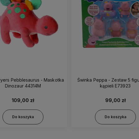
yers Pebblesaurus - Maskotka
Świnka Peppa - Zestaw 5 fig
Dinozaur 44314M
kąpieli E73923
109,00 zł
99,00 zł
Do koszyka
Do koszyka