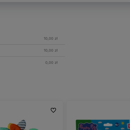
nych
10,00 zł
10,00 zł
0,00 zł
Do ulubionych
Do ulubionych