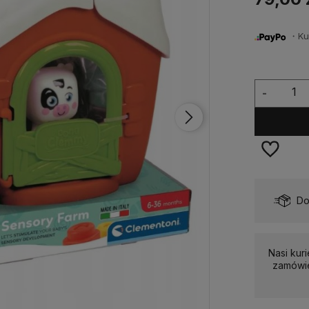
・Kup 
-
Dostępność:
Dostępny
Do
Nasi kuri
zamówie