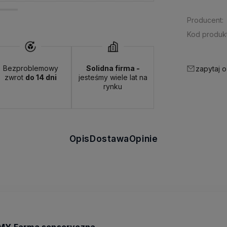
Producent:
Kod produkt
Bezproblemowy
Solidna firma -
zapytaj o
zwrot
do 14 dni
jesteśmy wiele lat na
rynku
Opis
Dostawa
Opinie
MMY Farma sensoryczna