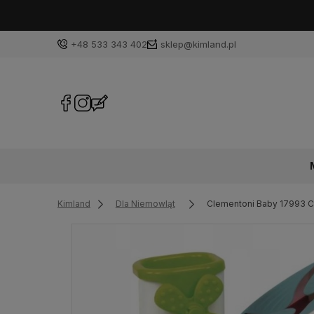
+48 533 343 402
sklep@kimland.pl
Kimland
Dla Niemowląt
Clementoni Baby 17993 