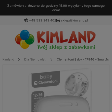
Darmowa dostawa od 99 zł!
+48 533 343 402
sklep@kimland.pl
Kimland
Dla Niemowląt
Clementoni Baby – 17946 – Smartfon