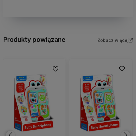
Produkty powiązane
Zobacz więcej
bionych
Do ulubionych
Do ulubi