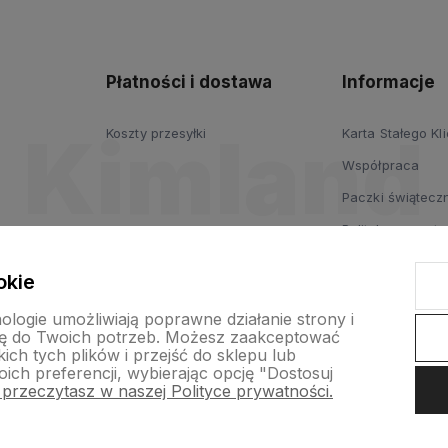
Płatności i dostawa
Informacje
Koszty przesyłki
Karta Stałego Kl
Współpraca
Paczki świąteczn
Polityka prywatn
Regulamin
okie
nologie umożliwiają poprawne działanie strony i
ę do Twoich potrzeb. Możesz zaakceptować
ch tych plików i przejść do sklepu lub
ich preferencji, wybierając opcję "Dostosuj
 przeczytasz w naszej Polityce prywatności.
p internetowy Shoper.pl
Szablon Shoper Modern 3.0™
od GrowComm