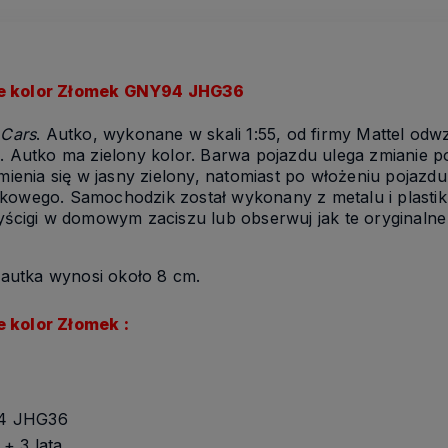
ce kolor Złomek GNY94 JHG36
w
Cars
. Autko, wykonane w skali 1:55, od firmy Mattel od
i. Autko ma zielony kolor. Barwa pojazdu ulega zmianie p
zmienia się w jasny zielony, natomiast po włożeniu pojazd
kowego. Samochodzik został wykonany z metalu i plastiku
wyścigi w domowym zaciszu lub obserwuj jak te oryginaln
ć autka wynosi około 8 cm.
e kolor Złomek :
94 JHG36
+ 3 lata