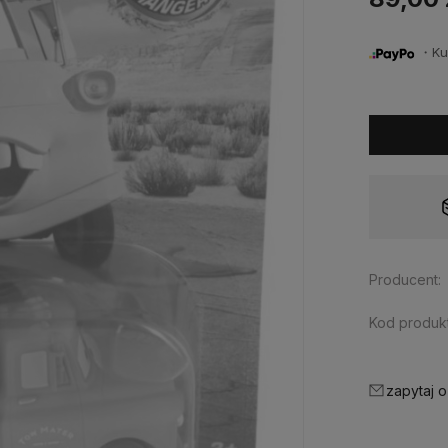
・Kup 
Dostępność:
tymczasowo niedostępny
Producent:
Kod produkt
zapytaj o