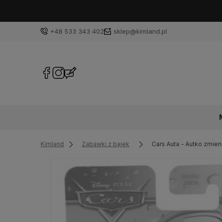
+48 533 343 402
sklep@kimland.pl
Kimland
Zabawki z bajek
Cars Auta - Autko zmie