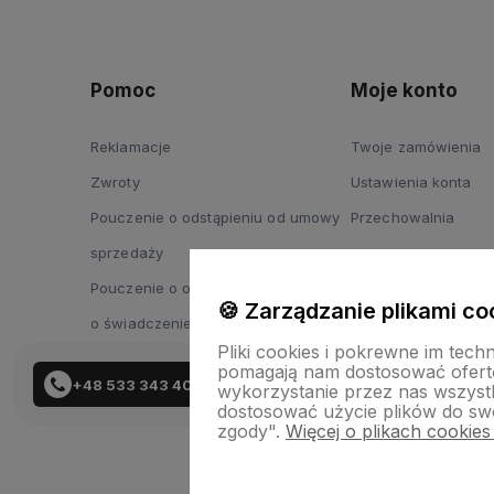
Pomoc
Moje konto
Reklamacje
Twoje zamówienia
Zwroty
Ustawienia konta
Pouczenie o odstąpieniu od umowy
Przechowalnia
sprzedaży
Pouczenie o odstąpieniu od umowy
🍪 Zarządzanie plikami co
o świadczenie usług
Pliki cookies i pokrewne im tech
pomagają nam dostosować ofert
+48 533 343 402
wykorzystanie przez nas wszystki
dostosować użycie plików do swo
zgody".
Więcej o plikach cookies
Skle