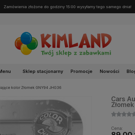
Darmowa dostawa od 99 zł!
Menu
Sklep stacjonarny
Promocje
Nowości
Blo
niające kolor Złomek GNY94 JHG36
Cars Au
Złomek
Cena:
89,00 