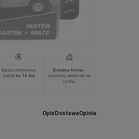
Bezproblemowy
Solidna firma -
zwrot
do 14 dni
jesteśmy wiele lat na
rynku
Opis
Dostawa
Opinie