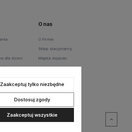
O nas
ienta
O Firmie
Sklep stacjonarny
e dla dzieci
Mapka dojazdu
ości
Zaakceptuj tylko niezbędne
Dostosuj zgody
Zaakceptuj wszystkie
erce