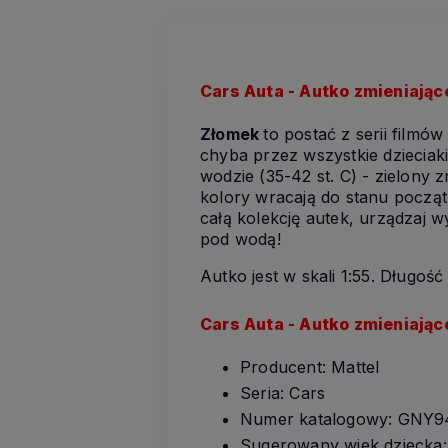
Cars Auta - Autko zmieniają
Złomek
to postać z serii filmó
chyba przez wszystkie dzieciak
wodzie (35-42 st. C) - zielony 
kolory wracają do stanu począt
całą kolekcję autek, urządzaj 
pod wodą!
Autko jest w skali 1:55. Długoś
Cars Auta - Autko zmieniając
Producent: Mattel
Seria: Cars
Numer katalogowy: GNY
Sugerowany wiek dziecka: 