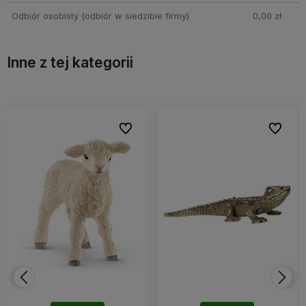
Odbiór osobisty
(odbiór w siedzibie firmy)
0,00 zł
Inne z tej kategorii
bionych
bionych
Do ulubionych
Do ulubionych
Do ulubi
Do ulubi